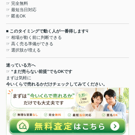
☞
完全無料
☞
最短当日対応
☞
匿名
OK
■
このタイミングで動く人が一番得します
☟
☞
相場が動く前に判断できる
☞
高く売る準備ができる
☞
選択肢が増える
迷っている方へ
☞
“
まだ売らない前提
”
でも
OK
です
まずは気軽に
今いくらで売れるかだけチェックしてみてください。