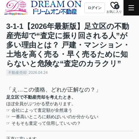
0
ログイン
お気に入り
3-1-1【2026年最新版】足立区の不動
産売却で“査定に振り回される人”が
多い理由とは？ 戸建・マンション・
土地を高く売る・早く売るために知
らないと危険な“査定のカラクリ”
不動産売却
2026.04.24
「え
…
この価格、どれが正解なの？」
足立区で不動産売却を考えたとき、
ほぼ全員がぶつかる壁があります。
☞
会社によって査定額が全然違う
☞
一番高いところに頼めばいいのか分からない
☞
そもそも査定って信用していいの？
正直に言います