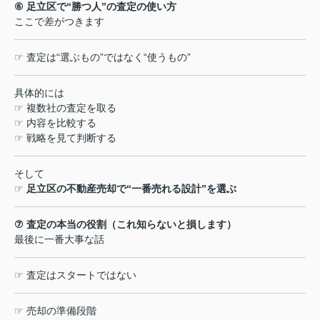
⑥
足立区で
“
勝つ人
”
の査定の使い方
ここで差がつきます
☞
査定は
“
選ぶもの
”
ではなく
“
使うもの
”
具体的には
☞
複数社の査定を取る
☞
内容を比較する
☞
戦略を見て判断する
そして
☞
足立区の不動産売却で
“
一番売れる設計
”
を選ぶ
⑦
査定の本当の役割（これ知らないと損します）
最後に一番大事な話
☞
査定はスタートではない
☞
売却の準備段階