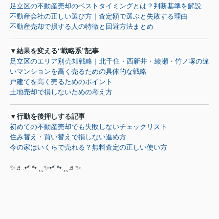
足立区の不動産売却のベストタイミングとは？判断基準を解説
不動産会社の正しい選び方｜査定額で選ぶと失敗する理由
不動産売却で損する人の特徴と回避方法まとめ
▼
結果を変える
“
戦略系
”
記事
足立区のエリア別売却戦略｜北千住・西新井・綾瀬・竹ノ塚の
違
い
マンシ
ョンを高く売るための具体的な戦略
戸建てを高く売るためのポイント
土地売却で損しないための考え方
▼
行動を後押しする記事
初めての不動産売却でも失敗しないチェックリスト
住み替え・買い替えで損しない進め方
今の家はいくらで売れる？無料査定の正しい使い方
✨♬.•*¨*•.¸¸✨•*¨*•.¸¸♬✨