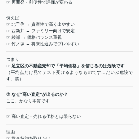
☞
再開発・利便性で評価が変わる
例えば
☞
北千住
→
資産性で高く出やすい
☞
西新井
→
ファミリー向けで安定
☞
綾瀬
→
価格バランス重視
☞
竹ノ塚
→
将来性込みでブレやすい
つまり
☞
足立区の不動産売却で「平均価格」を信じるのは危険です
（平均点だけ見てテスト受けるようなものです
…
だいぶ危険で
す。笑）
③
なぜ
“
高い査定
”
が出るのか？
ここ、かなり本質です
☞
高い査定＝売れる価格とは限らない
理由
☞
媒介契約を取りたい