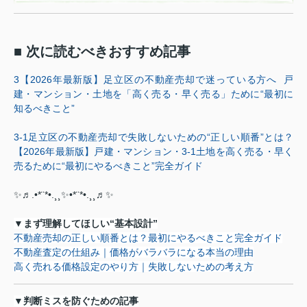
■ 次に読むべきおすすめ記事
3
【
2026
年最新版】足立区の不動産売却で迷っている方へ
戸
建・マンション・土地を「高く売る・早く売る」ために
“
最初に
知るべきこと
”
3-1
足立区の不動産売却で失敗しないための
“
正しい順番
”
とは？
【
2026
年最新版】戸建・マンション・
3-1
土地を高く売る・早く
売るために
“
最初にやるべきこと
”
完全ガイド
✨♬.•*¨*•.¸¸✨•*¨*•.¸¸♬✨
▼
まず理解してほしい
“
基本設計
”
不動産売却の正しい順番とは？最初にやるべきこと完全ガイド
不動産査定の仕組み｜価格がバラバラになる本当の理由
高く売れる価格設定のやり方｜失敗しないための考え方
▼
判断ミスを防ぐための記事