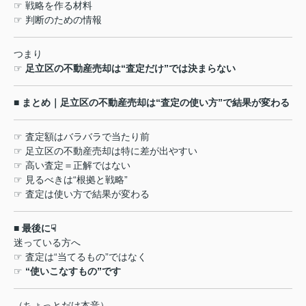
☞
戦略を作る材料
☞
判断のための情報
つまり
☞
足立区の不動産売却は
“
査定だけ
”
では決まらない
■
まとめ｜足立区の不動産売却は
“
査定の使い方
”
で結果が変わる
☞
査定額はバラバラで当たり前
☞
足立区の不動産売却は特に差が出やすい
☞
高い査定＝正解ではない
☞
見るべきは
“
根拠と戦略
”
☞
査定は使い方で結果が変わる
■
最後に
☟
迷っている方へ
☞
査定は
“
当てるもの
”
ではなく
☞
“
使いこなすもの
”
です
（ちょっとだけ本音
）