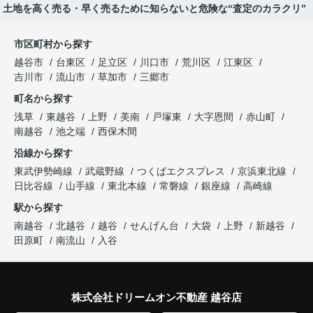
ョン・土地を高く売る・早く売るために知らないと危険な“査定のカラクリ”
市区町村から探す
越谷市
台東区
足立区
川口市
荒川区
江東区
吉川市
流山市
草加市
三郷市
町名から探す
浅草
東越谷
上野
美南
戸塚東
大字恩間
赤山町
南越谷
池之端
西保木間
沿線から探す
東武伊勢崎線
武蔵野線
つくばエクスプレス
京浜東北線
日比谷線
山手線
東北本線
常磐線
銀座線
高崎線
駅から探す
南越谷
北越谷
越谷
せんげん台
大袋
上野
新越谷
田原町
南流山
入谷
株式会社ドリームオン不動産 越谷店