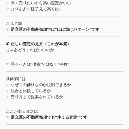
☞
高く売りたいから高い査定がいい
☞
とりあえず様子見で高く出す
これ全部
☞
足立区の不動産売却では
“
ほぼ負けパターン
”
です
⑤
正しい査定の見方（これが本質）
じゃあどうすればいいのか
☞
見るべきは
“
価格
”
ではなく
“
中身
”
具体的には
☞
なぜこの価格なのか説明できるか
☞
競合と比較しているか
☞
売り方まで提案されているか
ここがある査定は
☞
足立区の不動産売却でも
“
使える査定
”
です