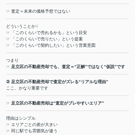
☞
査定＝未来の価格予想ではない
どういうことか
☟
☞
「このくらいで売れるかも」という目安
☞
「このくらいで売りたい」という提案
☞
「このくらいで契約したい」という営業意図
つまり
☞
足立区の不動産売却でも、査定＝
“
正解
”
ではなく
“
仮説
”
です
②
足立区の不動産売却で査定がズレる
“
リアルな理由
”
ここ、かなり重要です
☞
足立区の不動産売却は
“
査定がブレやすいエリア
”
理由はシンプル
☞
エリアごとの差が大きい
☞
同じ駅でも雰囲気が違う