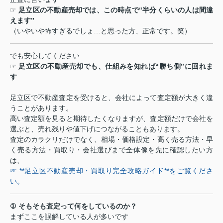
☞
足立区の不動産売却では、この時点で
“
半分くらいの人は間違
えます
”
（いやいや怖すぎるでしょ
…
と思った方、正常です。笑）
でも安心してください
☞
足立区の不動産売却でも、仕組みを知れば
“
勝ち側
”
に回れま
す
足立区で不動産査定を受けると、会社によって査定額が大きく違
うことがあります。
高い査定額を見ると期待したくなりますが、査定額だけで会社を
選ぶと、売れ残りや値下げにつながることもあります。
査定のカラクリだけでなく、相場・価格設定・高く売る方法・早
く売る方法・買取り・会社選びまで全体像を先に確認したい方
は、
☞ **足立区不動産売却・買取り完全攻略ガイド**をご覧くださ
い。
①
そもそも査定って何をしているのか？
まずここを誤解している人が多いです