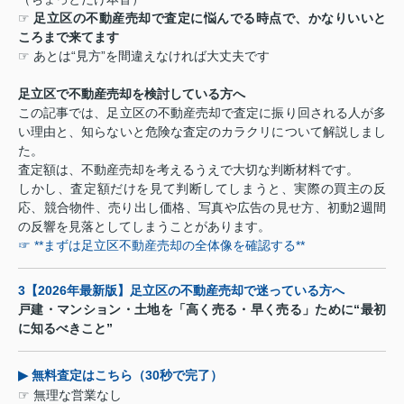
☞
足立区の不動産売却で査定に悩んでる時点で、かなりいいと
ころまで来てます
☞
あとは
“
見方
”
を間違えなければ大丈夫です
足立区で不動産売却を検討している方へ
この記事では、足立区の不動産売却で査定に振り回される人が多
い理由と、知らないと危険な査定のカラクリについて解説しまし
た。
査定額は、不動産売却を考えるうえで大切な判断材料です。
しかし、査定額だけを見て判断してしまうと、実際の買主の反
応、競合物件、売り出し価格、写真や広告の見せ方、初動2週間
の反響を見落としてしまうことがあります。
☞ **まずは足立区不動産売却の全体像を確認する**
3
【
2026
年最新版】足立区の不動産売却で迷っている方へ
戸建・マンション・土地を「高く売る・早く売る」ために
“
最初
に知るべきこと
”
▶
無料査定はこちら（
30
秒で完了）
☞
無理な営業なし