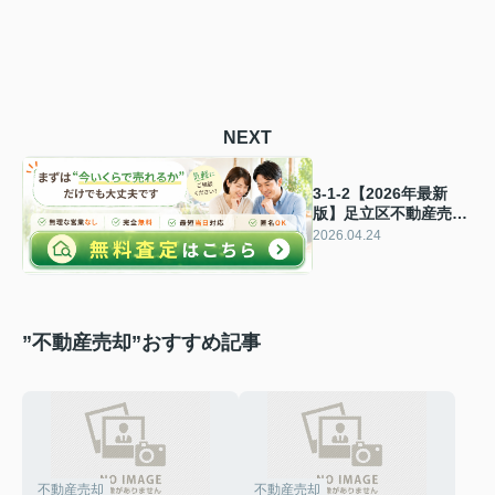
NEXT
3-1-2【2026年最新
版】足立区不動産売却
で“査定額が高い会社
2026.04.24
を選ぶ人ほど損する理
由” 戸建・マンショ
ン・土地を高く売る・
早く売るために知るべ
き“高額査定の落とし
”不動産売却”おすすめ記事
穴”
不動産売却
不動産売却