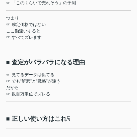
☞ 「このくらいで売れそう」の予測
つまり
☞ 確定価格ではない
ここ勘違いすると
☞ すべてズレます
■ 査定がバラバラになる理由
☞ 見てるデータは似てる
☞ でも“解釈”と“戦略”が違う
だから
☞ 数百万単位でズレる
■ 正しい使い方はこれ☟