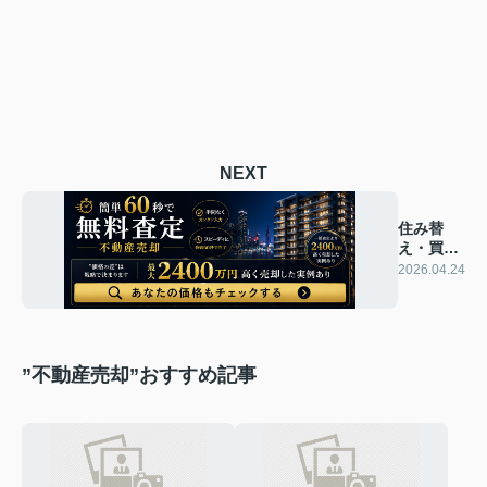
NEXT
住み替
え・買い
替えで損
2026.04.24
しない進
め方
”不動産売却”おすすめ記事