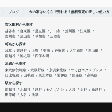
ブログ
今の家はいくらで売れる？無料査定の正しい使い方
市区町村から探す
越谷市
台東区
足立区
川口市
荒川区
江東区
吉川市
流山市
草加市
三郷市
町名から探す
浅草
東越谷
上野
美南
戸塚東
大字恩間
赤山町
南越谷
池之端
西保木間
沿線から探す
東武伊勢崎線
武蔵野線
京浜東北線
つくばエクスプレス
日比谷線
山手線
東北本線
常磐線
銀座線
高崎線
駅から探す
南越谷
北越谷
越谷
せんげん台
大袋
上野
新越谷
田原町
入谷
浅草