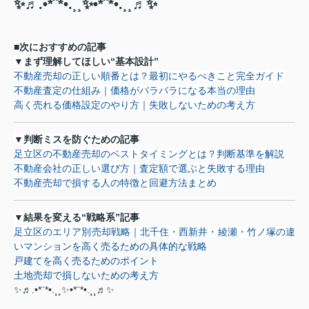
✨♬.•*¨*•.¸¸✨•*¨*•.¸¸♬✨
■次におすすめの記事
▼
まず理解してほしい
“
基本設計
”
不動産売却の正しい順番とは？最初にやるべきこと完全ガイド
不動産査定の仕組み｜価格がバラバラになる本当の理由
高く売れる価格設定のやり方｜失敗しないための考え方
▼
判断ミスを防ぐための記事
足立区の不動産売却のベストタイミングとは？判断基準を解説
不動産会社の正しい選び方｜査定額で選ぶと失敗する理由
不動産売却で損する人の特徴と回避方法まとめ
▼
結果を変える
“
戦略系
”
記事
足立区のエリア別売却戦略｜北千住・西新井・綾瀬・竹ノ塚の
違
い
マンシ
ョンを高く売るための具体的な戦略
戸建てを高く売るためのポイント
土地売却で損しないための考え方
✨♬.•*¨*•.¸¸✨•*¨*•.¸¸♬✨