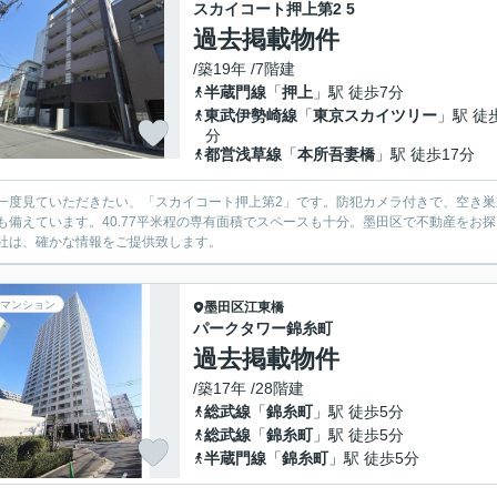
スカイコート押上第2 5
過去掲載物件
/築19年 /7階建
半蔵門線
「
押上
」駅 徒歩7分
東武伊勢崎線
「
東京スカイツリー
」駅 徒
分
都営浅草線
「
本所吾妻橋
」駅 徒歩17分
一度見ていただきたい、「スカイコート押上第2」です。防犯カメラ付きで、空き
も備えています。40.77平米程の専有面積でスペースも十分。墨田区で不動産をお
社は、確かな情報をご提供致します。
マンション
墨田区
江東橋
パークタワー錦糸町
過去掲載物件
/築17年 /28階建
総武線
「
錦糸町
」駅 徒歩5分
総武線
「
錦糸町
」駅 徒歩5分
半蔵門線
「
錦糸町
」駅 徒歩5分