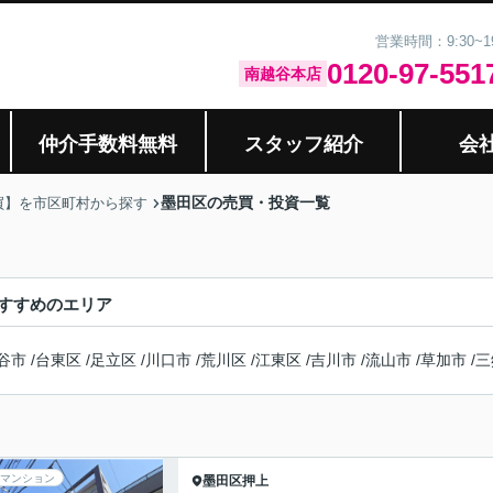
営業時間：9:30~
0120-97-551
南越谷本店
仲介手数料無料
スタッフ紹介
会
墨田区の売買・投資一覧
買】を市区町村から探す
すすめのエリア
谷市
/
台東区
/
足立区
/
川口市
/
荒川区
/
江東区
/
吉川市
/
流山市
/
草加市
/
三
マンション
墨田区
押上