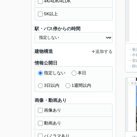
4K/4DK/4LDK
5K以上
駅・バス停からの時間
・菊
建物構造
追加する
・中
・室
情報公開日
・錦
指定しない
本日
中古
3日以内
1週間以内
画像・動画あり
画像あり
動画あり
パノラマあり