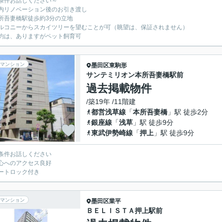
条件お話しください～
内リノベーション後のお引き渡し
所吾妻橋駅徒歩約3分の立地
ルコニーからスカイツリーを望むことが可（眺望は、保証されません）
約は、ありますがペット飼育可
マンション
墨田区
東駒形
サンテミリオン本所吾妻橋駅前
過去掲載物件
/築19年 /11階建
都営浅草線
「
本所吾妻橋
」駅 徒歩2分
銀座線
「
浅草
」駅 徒歩9分
東武伊勢崎線
「
押上
」駅 徒歩9分
条件お話しください
心へのアクセス良好
ートロック付き
マンション
墨田区
業平
ＢＥＬＩＳＴＡ押上駅前