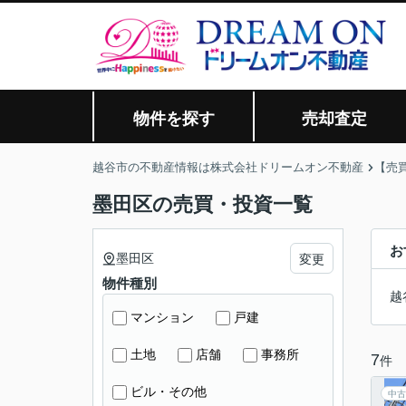
物件を探す
売却査定
越谷市の不動産情報は株式会社ドリームオン不動産
【売
墨田区の売買・投資一覧
お
墨田区
変更
物件種別
越
マンション
戸建
土地
店舗
事務所
7
件
ビル・その他
中古