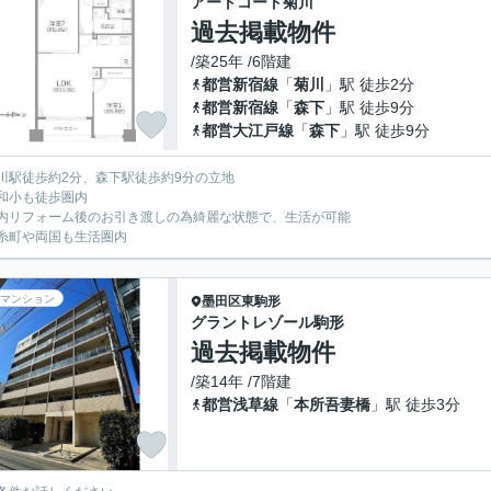
アートコート菊川
過去掲載物件
/築25年 /6階建
都営新宿線
「
菊川
」駅 徒歩2分
都営新宿線
「
森下
」駅 徒歩9分
都営大江戸線
「
森下
」駅 徒歩9分
川駅徒歩約2分、森下駅徒歩約9分の立地
和小も徒歩圏内
内リフォーム後のお引き渡しの為綺麗な状態で、生活が可能
糸町や両国も生活圏内
マンション
墨田区
東駒形
グラントレゾール駒形
過去掲載物件
/築14年 /7階建
都営浅草線
「
本所吾妻橋
」駅 徒歩3分