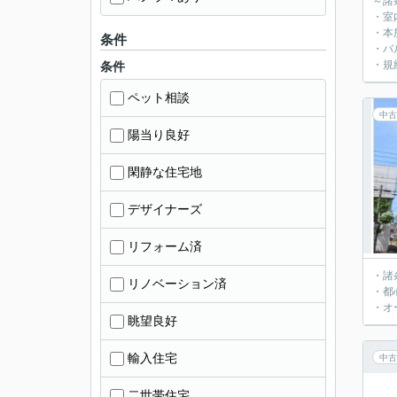
～諸
・室
・本
条件
・バ
・規
条件
ペット相談
中古
陽当り良好
閑静な住宅地
デザイナーズ
リフォーム済
・諸
リノベーション済
・都
・オ
眺望良好
輸入住宅
中古
二世帯住宅