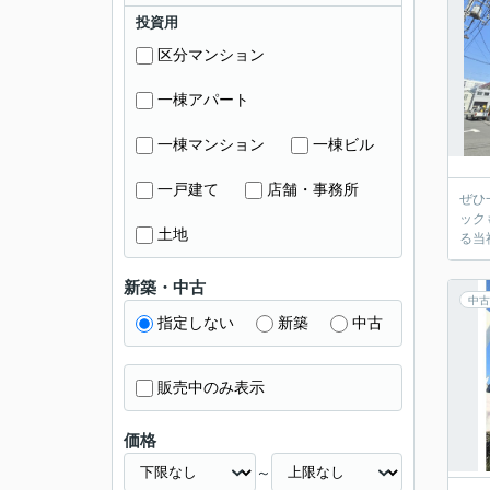
投資用
区分マンション
一棟アパート
一棟マンション
一棟ビル
一戸建て
店舗・事務所
ぜひ
ック
土地
る当
新築・中古
中古
指定しない
新築
中古
販売中のみ表示
価格
～