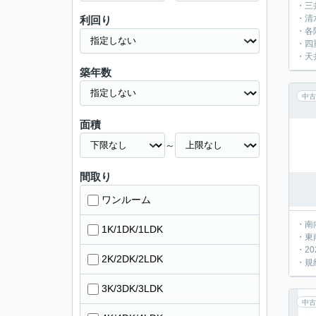
・三
・清
利回り
・各
・四
・天
築年数
中古
面積
～
間取り
ワンルーム
・南
1K/1DK/1LDK
・東
・2
2K/2DK/2LDK
・規
3K/3DK/3LDK
中古