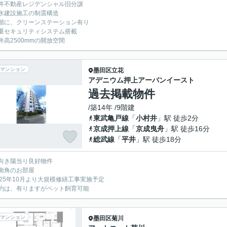
井不動産レジデンシャル旧分譲
水建設施工の制震構造
階に、クリーンステーション有り
重セキュリティシステム搭載
井高2500mmの開放空間
マンション
墨田区
立花
アデニウム押上アーバンイースト
過去掲載物件
/築14年 /9階建
東武亀戸線
「
小村井
」駅 徒歩2分
京成押上線
「
京成曳舟
」駅 徒歩16分
総武線
「
平井
」駅 徒歩18分
向き陽当り良好物件
南角のお部屋
025年10月より大規模修繕工事実施予定
約は、有りますがペット飼育可能
マンション
墨田区
菊川