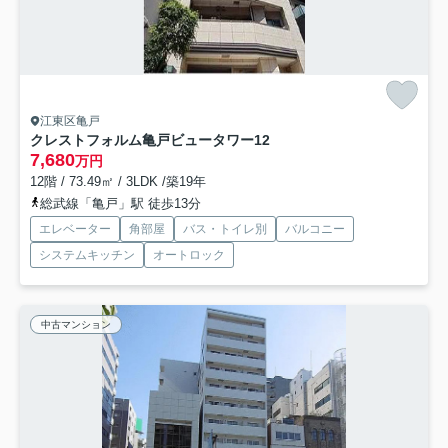
江東区亀戸
クレストフォルム亀戸ビュータワー
12
7,680
万円
12階 / 73.49㎡ / 3LDK /築19年
総武線「亀戸」駅 徒歩13分
エレベーター
角部屋
バス・トイレ別
バルコニー
システムキッチン
オートロック
中古マンション