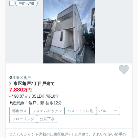
中古一戸建
江東区亀戸
江東区亀戸7丁目戸建て
7,880
万円
- / 90.87㎡ / 3SLDK /築10年
総武線「亀戸」駅 徒歩12分
都市ガス
システムキッチン
バス・トイレ別
バルコニー
フローリング
公共下水
こだわりポイント満載の江東区亀戸7丁目戸建て。きれいで使い勝手の