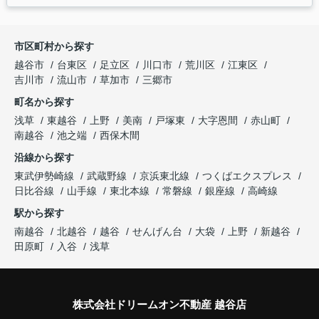
市区町村から探す
越谷市
台東区
足立区
川口市
荒川区
江東区
吉川市
流山市
草加市
三郷市
町名から探す
浅草
東越谷
上野
美南
戸塚東
大字恩間
赤山町
南越谷
池之端
西保木間
沿線から探す
東武伊勢崎線
武蔵野線
京浜東北線
つくばエクスプレス
日比谷線
山手線
東北本線
常磐線
銀座線
高崎線
駅から探す
南越谷
北越谷
越谷
せんげん台
大袋
上野
新越谷
田原町
入谷
浅草
株式会社ドリームオン不動産 越谷店