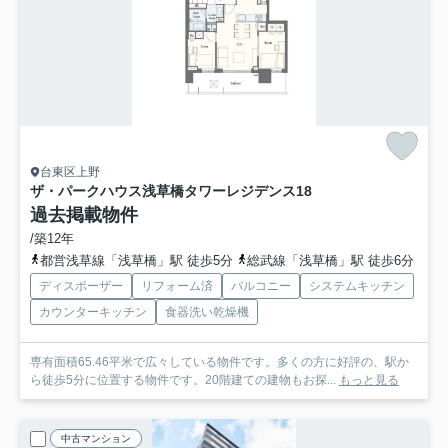
台東区上野
ザ・パークハウス浅草橋タワーレジデンス
18
過去掲載物件
/築12年
都営浅草線「浅草橋」駅 徒歩5分
総武線「浅草橋」駅 徒歩6分
ディスポーザー
リフォーム済
バルコニー
システムキッチン
カウンターキッチン
食器洗い乾燥機
専有面積65.46平米で広々している物件です。多くの方に好評の、駅か
ら徒歩5分に位置する物件です。20階建ての建物もお探...
もっと見る
中古マンション