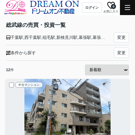
0
ログイン
お気に入り
総武線の売買・投資一覧
千葉駅,西千葉駅,稲毛駅,新検見川駅,幕張駅,幕張本郷駅,津田沼駅,東船橋駅,船橋駅,西船橋駅,下総中山駅,本八幡駅,市川駅,小岩駅,新小岩駅,平井駅,亀戸駅,錦糸町駅,両国駅,浅草橋駅,秋葉原駅,御茶ノ水駅,水道橋駅,飯田橋駅,市ケ谷駅,四ツ谷駅,信濃町駅,千駄ケ谷駅,代々木駅,新宿駅,大久保駅,東中野駅,中野駅,高円寺駅,阿佐ケ谷駅,荻窪駅,西荻窪駅,吉祥寺駅,三鷹駅
変更
条件から探す
変更
12
件
中古マンション