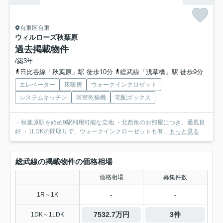
台東区台東
ウィルローズ秋葉原
過去掲載物件
/築3年
日比谷線「秋葉原」駅 徒歩10分
総武線「浅草橋」駅 徒歩9分
エレベーター
床暖房
ウォークインクロゼット
システムキッチン
浴室乾燥機
宅配ボックス
・秋葉原駅を始め9駅利用可能な立地 ・北西角のお部屋につき、通風良
好 ・1LDKの間取りで、ウォークインクローゼットも有...
もっと見る
総武線の掲載物件の価格相場
価格相場
募集件数
-
-
1R～1K
7532.7万円
3件
1DK～1LDK