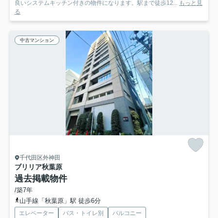
良いシステムキッチン付きの物件になります。駅まで徒歩12...
もっと見
る
中古マンション
千代田区外神田
ブリリア秋葉原
過去掲載物件
/築7年
山手線「秋葉原」駅 徒歩6分
エレベーター
バス・トイレ別
バルコニー