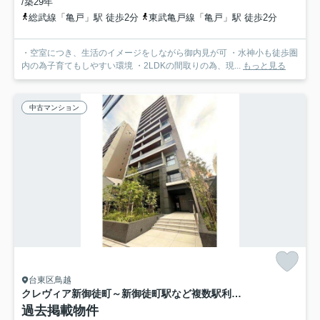
/築29年
総武線「亀戸」駅 徒歩2分
東武亀戸線「亀戸」駅 徒歩2分
・空室につき、生活のイメージをしながら御内見が可 ・水神小も徒歩圏
内の為子育てもしやすい環境 ・2LDKの間取りの為、現...
もっと見る
中古マンション
台東区鳥越
クレヴィア新御徒町～新御徒町駅など複数駅利用可～
過去掲載物件