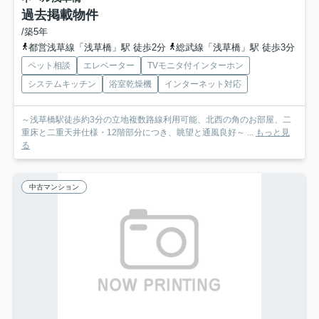
過去掲載物件
/築5年
都営浅草線「浅草橋」駅 徒歩2分
総武線「浅草橋」駅 徒歩3分
ペット相談
エレベーター
TVモニタ付インターホン
システムキッチン
浴室乾燥機
インターネット対応
～浅草橋駅徒歩約3分の立地複数路線利用可能、北西の角のお部屋、二
重床と二重天井仕様・12階部分につき、眺望と通風良好～ ...
もっと見
る
中古マンション