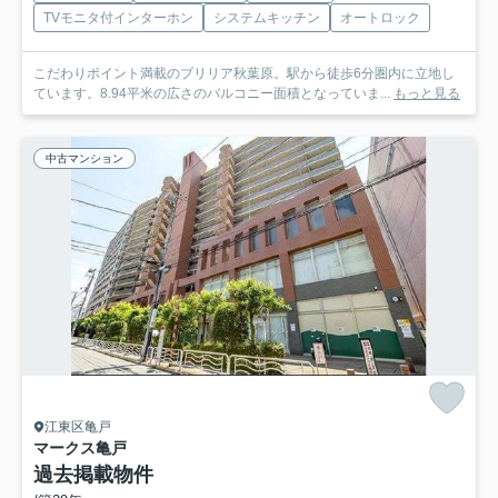
TVモニタ付インターホン
システムキッチン
オートロック
こだわりポイント満載のブリリア秋葉原。駅から徒歩6分圏内に立地し
ています。8.94平米の広さのバルコニー面積となっていま...
もっと見る
中古マンション
江東区亀戸
マークス亀戸
過去掲載物件