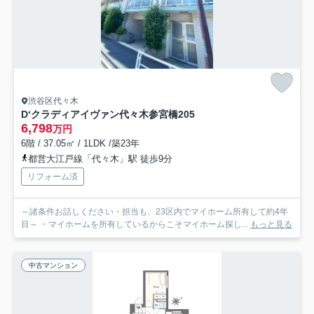
渋谷区代々木
D‘クラディアイヴァン代々木参宮橋
205
6,798
万円
6階 / 37.05㎡ / 1LDK /築23年
都営大江戸線「代々木」駅 徒歩9分
リフォーム済
～諸条件お話しください・担当も、23区内でマイホーム所有して約4年
目～ ・マイホームを所有しているからこそマイホーム探し...
もっと見る
中古マンション