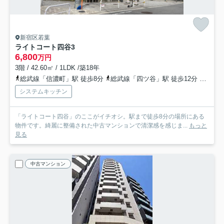
新宿区若葉
ライトコート四谷
3
6,800
万円
3階 / 42.60㎡ / 1LDK /築18年
総武線「信濃町」駅 徒歩8分
総武線「四ツ谷」駅 徒歩12分
中央線
システムキッチン
「ライトコート四谷」のここがイチオシ。駅まで徒歩8分の場所にある
物件です。綺麗に整備された中古マンションで清潔感を感じま...
もっと
見る
中古マンション