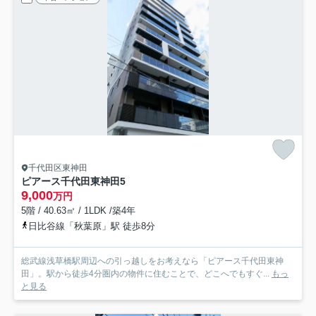
千代田区東神田
ピアース千代田東神田
5
9,000
万円
5階 / 40.63㎡ / 1LDK /築4年
日比谷線「秋葉原」駅 徒歩8分
総武線浅草橋駅周辺への引っ越しをお考えなら「ピアース千代田東神
田」。駅から徒歩4分圏内の物件に住むことで、どこへでもすぐ...
もっ
と見る