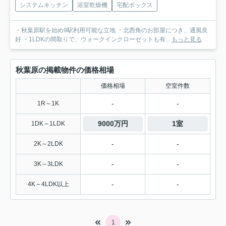
システムキッチン
浴室乾燥機
宅配ボックス
・秋葉原駅を始め9駅利用可能な立地 ・北西角のお部屋につき、通風良
好 ・1LDKの間取りで、ウォークインクローゼットも有...
もっと見る
秋葉原の掲載物件の価格相場
価格相場
空室件数
-
-
1R～1K
9000万円
1室
1DK～1LDK
-
-
2K～2LDK
-
-
3K～3LDK
-
-
4K～4LDK以上
1