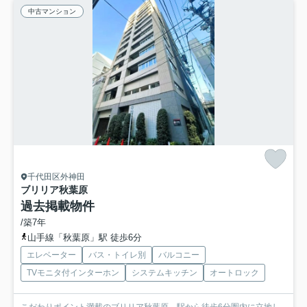
中古マンション
千代田区外神田
ブリリア秋葉原
過去掲載物件
/築7年
山手線「秋葉原」駅 徒歩6分
エレベーター
バス・トイレ別
バルコニー
TVモニタ付インターホン
システムキッチン
オートロック