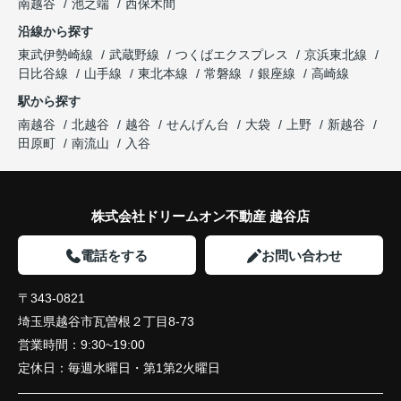
南越谷
池之端
西保木間
沿線から探す
東武伊勢崎線
武蔵野線
つくばエクスプレス
京浜東北線
日比谷線
山手線
東北本線
常磐線
銀座線
高崎線
駅から探す
南越谷
北越谷
越谷
せんげん台
大袋
上野
新越谷
田原町
南流山
入谷
株式会社ドリームオン不動産 越谷店
電話をする
お問い合わせ
〒343-0821
埼玉県越谷市瓦曽根２丁目8-73
営業時間：
9:30~19:00
定休日：
毎週水曜日・第1第2火曜日