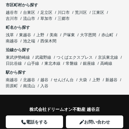
市区町村から探す
越谷市
台東区
足立区
川口市
荒川区
江東区
吉川市
流山市
草加市
三郷市
町名から探す
浅草
東越谷
上野
美南
戸塚東
大字恩間
赤山町
南越谷
池之端
西保木間
沿線から探す
東武伊勢崎線
武蔵野線
つくばエクスプレス
京浜東北線
日比谷線
山手線
東北本線
常磐線
銀座線
高崎線
駅から探す
南越谷
北越谷
越谷
せんげん台
大袋
上野
新越谷
田原町
南流山
入谷
株式会社ドリームオン不動産 越谷店
電話をする
お問い合わせ