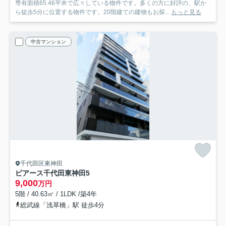
専有面積65.46平米で広々している物件です。多くの方に好評の、駅か
ら徒歩5分に位置する物件です。20階建ての建物もお探...
もっと見る
中古マンション
千代田区東神田
ピアース千代田東神田
5
9,000
万円
5階 / 40.63㎡ / 1LDK /築4年
総武線「浅草橋」駅 徒歩4分