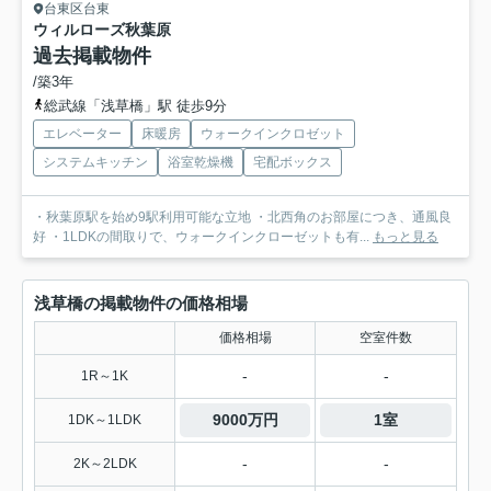
台東区台東
ウィルローズ秋葉原
過去掲載物件
/築3年
総武線「浅草橋」駅 徒歩9分
エレベーター
床暖房
ウォークインクロゼット
システムキッチン
浴室乾燥機
宅配ボックス
・秋葉原駅を始め9駅利用可能な立地 ・北西角のお部屋につき、通風良
好 ・1LDKの間取りで、ウォークインクローゼットも有...
もっと見る
浅草橋の掲載物件の価格相場
価格相場
空室件数
-
-
1R～1K
9000万円
1室
1DK～1LDK
-
-
2K～2LDK