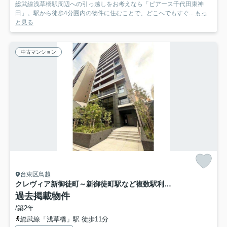
総武線浅草橋駅周辺への引っ越しをお考えなら「ピアース千代田東神
田」。駅から徒歩4分圏内の物件に住むことで、どこへでもすぐ...
もっ
と見る
中古マンション
台東区鳥越
クレヴィア新御徒町～新御徒町駅など複数駅利用可～
過去掲載物件
/築2年
総武線「浅草橋」駅 徒歩11分