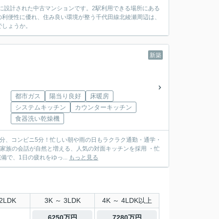
めに設計された中古マンションです。2駅利用できる場所にある
通の利便性に優れ、住み良い環境が整う千代田線北綾瀬周辺は、
でしょうか。
新築
都市ガス
陽当り良好
床暖房
システムキッチン
カウンターキッチン
食器洗い乾燥機
歩4分、コンビニ5分！忙しい朝や雨の日もラクラク通勤・通学・
・家族の会話が自然と増える、人気の対面キッチンを採用 ・忙
で、1日の疲れをゆっ...
もっと見る
2LDK
3K ～ 3LDK
4K ～ 4LDK以上
6250万円
7280万円