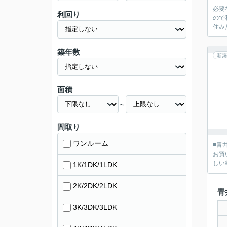
必要
利回り
ので
住み
築年数
新築
面積
～
間取り
ワンルーム
■青
お買
しい
1K/1DK/1LDK
2K/2DK/2LDK
青
3K/3DK/3LDK