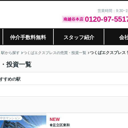
営業時間：9:30~
0120-97-551
南越谷本店
仲介手数料無料
スタッフ紹介
会
つくばエクスプレス
・駅から探す
つくばエクスプレスの売買・投資一覧
買・投資一覧
すすめの駅
中古マンション
NEW
足立区
東和