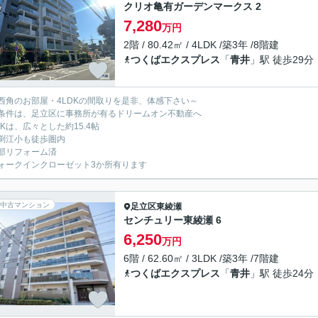
クリオ亀有ガーデンマークス 2
7,280
万円
2階 / 80.42㎡ / 4LDK /築3年 /8階建
つくばエクスプレス
「
青井
」駅 徒歩29分
西角のお部屋・4LDKの間取りを是非、体感下さい～
条件は、足立区に事務所が有るドリームオン不動産へ
DKは、広々とした約15.4帖
渕江小も徒歩圏内
部リフォーム済
ォークインクローゼット3か所有ります
中古マンション
足立区
東綾瀬
センチュリー東綾瀬 6
6,250
万円
6階 / 62.60㎡ / 3LDK /築3年 /7階建
つくばエクスプレス
「
青井
」駅 徒歩24分