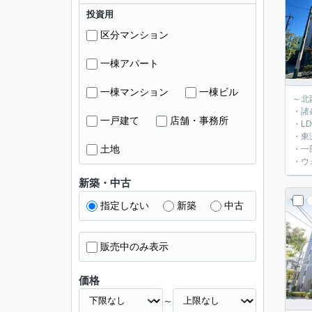
投資用
区分マンション
一棟アパート
一棟マンション
一棟ビル
～北
・諸
一戸建て
店舗・事務所
・L
・東
土地
・一
・ウ
新築・中古
指定しない
新築
中古
販売中のみ表示
価格
～