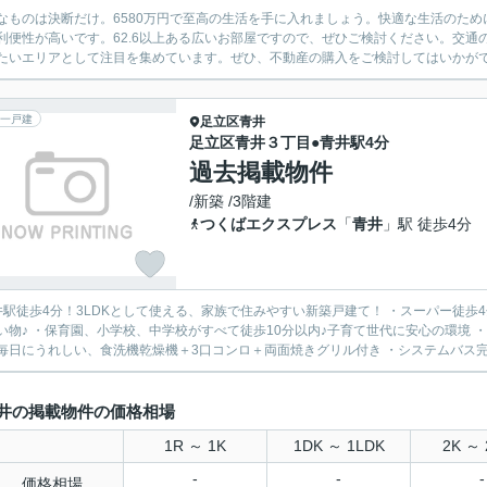
なものは決断だけ。6580万円で至高の生活を手に入れましょう。快適な生活のた
利便性が高いです。62.6以上ある広いお部屋ですので、ぜひご検討ください。交
たいエリアとして注目を集めています。ぜひ、不動産の購入をご検討してはいかが
一戸建
足立区
青井
足立区青井３丁目●青井駅4分
過去掲載物件
/新築 /3階建
つくばエクスプレス
「
青井
」駅 徒歩4分
井駅徒歩4分！3LDKとして使える、家族で住みやすい新築戸建て！ ・スーパー徒
い物♪ ・保育園、小学校、中学校がすべて徒歩10分以内♪子育て世代に安心の環境 
毎日にうれしい、食洗機乾燥機＋3口コンロ＋両面焼きグリル付き ・システムバス完備
井の掲載物件の価格相場
1R ～ 1K
1DK ～ 1LDK
2K ～ 
-
-
-
価格相場