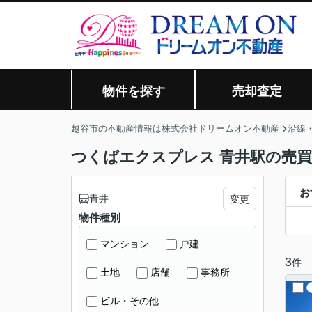
物件を探す
売却査定
越谷市の不動産情報は株式会社ドリームオン不動産
沿線
つくばエクスプレス 青井駅の売
お
青井
変更
物件種別
マンション
戸建
3
件
土地
店舗
事務所
ビル・その他