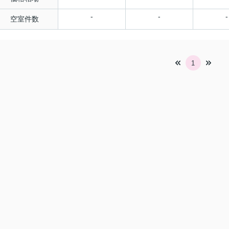
-
-
-
空室件数
1