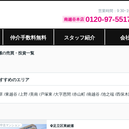
営業時間：9:30~
0120-97-551
南越谷本店
仲介手数料無料
スタッフ紹介
会
瀬の売買・投資一覧
すすめのエリア
草
/
東越谷
/
上野
/
美南
/
戸塚東
/
大字恩間
/
赤山町
/
南越谷
/
池之端
/
西保木
中古マンション
足立区
東綾瀬