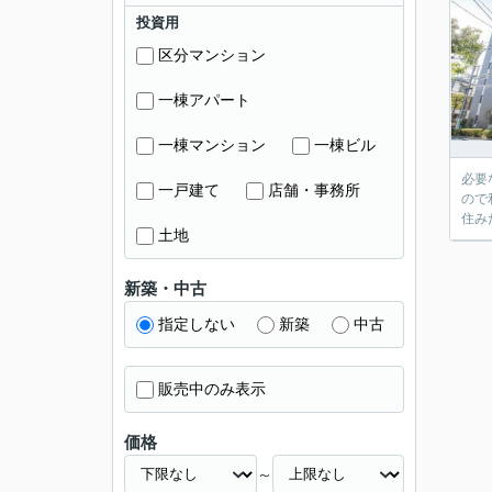
投資用
区分マンション
一棟アパート
一棟マンション
一棟ビル
必要
一戸建て
店舗・事務所
ので
住み
土地
新築・中古
指定しない
新築
中古
販売中のみ表示
価格
～