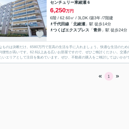
センチュリー東綾瀬 6
6,250
万円
6階 / 62.60㎡ / 3LDK /築3年 /7階建
千代田線
「
北綾瀬
」駅 徒歩14分
つくばエクスプレス
「
青井
」駅 徒歩24分
なものは決断だけ。6580万円で至高の生活を手に入れましょう。快適な生活のた
利便性が高いです。62.6以上ある広いお部屋ですので、ぜひご検討ください。交
たいエリアとして注目を集めています。ぜひ、不動産の購入をご検討してはいかが
1