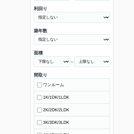
利回り
築年数
面積
～
間取り
ワンルーム
1K/1DK/1LDK
2K/2DK/2LDK
3K/3DK/3LDK