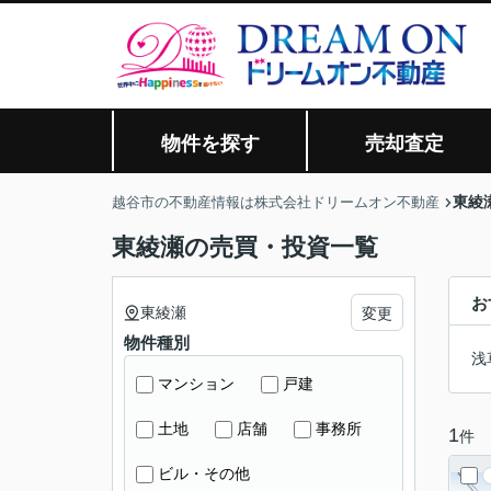
物件を探す
売却査定
東綾
越谷市の不動産情報は株式会社ドリームオン不動産
東綾瀬の売買・投資一覧
お
東綾瀬
変更
物件種別
浅
マンション
戸建
土地
店舗
事務所
1
件
ビル・その他