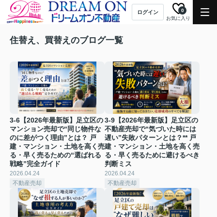
0
ログイン
お気に入り
住替え、買替えのブログ一覧
3-6【2026年最新版】足立区の
3-9【2026年最新版】足立区の
マンション売却で“同じ物件な
不動産売却で“気づいた時には
のに差がつく理由”とは？ 戸
遅い”失敗パターンとは？** 戸
建・マンション・土地を高く売
建・マンション・土地を高く売
る・早く売るための“選ばれる
る・早く売るために避けるべき
戦略”完全ガイド
判断ミス
2026.04.24
2026.04.24
不動産売却
不動産売却