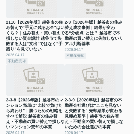
2110【2026年版】越谷市の住
2-3【2026年版】越谷市の住み
み替えで“手元に残るお金”はい
替え成功事例｜結果が変わ
くら？｜住み替え・買い替えで
る“分岐点”とは？ 越谷市で不
損しない資金設計 越谷市で失
動産の買い替えに失敗しないリ
敗する人は“支出”ではなく“手
アル判断基準
残り”を見ていない
2026.04.17
2026.04.17
不動産売却
不動産売却
2-3-8【2026年版】越谷市のマ
2-3-9【2026年版】越谷市の不
ンション売却は“比較で負けた
動産会社選びは“ここを見ない
ら終わり”｜勝つための戦略を
と失敗する” 売却結果が変わる
すべて解説 越谷市の住み替
見極め基準｜越谷市の住み替
え・不動産の買い替えで損しな
え・不動産の買い替えで損しな
いマンション売却の本質
いための会社選びの本質
2026.04.17
2026.04.17