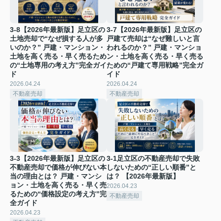
3-8【2026年最新版】足立区の
3-7【2026年最新版】足立区の
土地売却で“なぜ損する人が多
戸建て売却は“なぜ難しいと言
いのか？” 戸建・マンション・
われるのか？” 戸建・マンショ
土地を高く売る・早く売るため
ン・土地を高く売る・早く売る
の“土地専用の考え方”完全ガイ
ための“戸建て専用戦略”完全ガ
ド
イド
2026.04.24
2026.04.24
不動産売却
不動産売却
3-3【2026年最新版】足立区の
3-1足立区の不動産売却で失敗
不動産売却で価格が伸びない本
しないための“正しい順番”と
当の理由とは？ 戸建・マンシ
は？ 【2026年最新版】
ョン・土地を高く売る・早く売
2026.04.23
るための“価格設定の考え方”完
不動産売却
全ガイド
2026.04.23