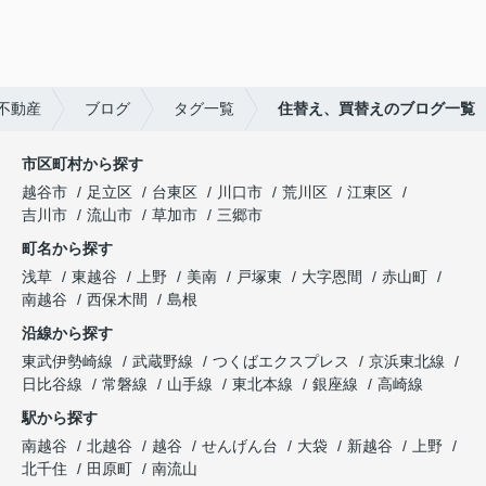
不動産
ブログ
タグ一覧
住替え、買替えのブログ一覧
市区町村から探す
越谷市
足立区
台東区
川口市
荒川区
江東区
吉川市
流山市
草加市
三郷市
町名から探す
浅草
東越谷
上野
美南
戸塚東
大字恩間
赤山町
南越谷
西保木間
島根
沿線から探す
東武伊勢崎線
武蔵野線
つくばエクスプレス
京浜東北線
日比谷線
常磐線
山手線
東北本線
銀座線
高崎線
駅から探す
南越谷
北越谷
越谷
せんげん台
大袋
新越谷
上野
北千住
田原町
南流山