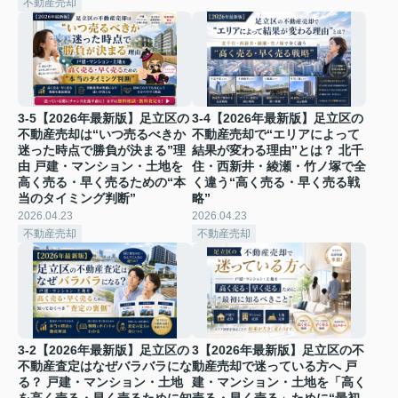
不動産売却
3-5【2026年最新版】足立区の
3-4【2026年最新版】足立区の
不動産売却は“いつ売るべきか
不動産売却で“エリアによって
迷った時点で勝負が決まる”理
結果が変わる理由”とは？ 北千
由 戸建・マンション・土地を
住・西新井・綾瀬・竹ノ塚で全
高く売る・早く売るための“本
く違う“高く売る・早く売る戦
当のタイミング判断”
略”
2026.04.23
2026.04.23
不動産売却
不動産売却
3-2【2026年最新版】足立区の
3【2026年最新版】足立区の不
不動産査定はなぜバラバラにな
動産売却で迷っている方へ 戸
る？ 戸建・マンション・土地
建・マンション・土地を「高く
を高く売る・早く売るために知
売る・早く売る」ために“最初