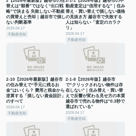
2【2026年最新版】越谷市の住
2-1-1【2026年版】越谷市の不
替えは“順番”ではなく“出口戦
動産査定は“信用するな”｜住み
略”で決まる 失敗しない不動産
替え・買い替えで損しない価格
の買替えと売却｜越谷市で損し
の見抜き方 越谷市で失敗する
ない判断基準
人は知らない「査定のカラク
リ」
2026.04.17
2026.04.17
不動産売却
不動産売却
2-10【2026年最新版】越谷市
2-1-8【2026年版】越谷市
の住み替えで“手元に残るお
で“クリックされない物件は存
金”はいくら？ 費用と税金から
在しない”｜住み替え・買い替
逆算する「損しない資金設計」
えで反響が変わる見せ方の本質
のすべて
越谷市で売れる物件は“0.3秒で
選ばれている”
2026.04.17
2026.04.17
不動産売却
不動産売却