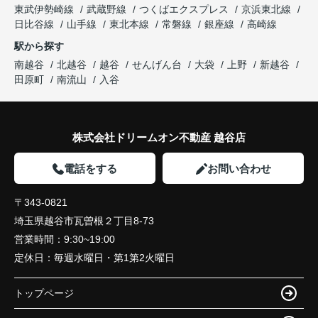
東武伊勢崎線
武蔵野線
つくばエクスプレス
京浜東北線
日比谷線
山手線
東北本線
常磐線
銀座線
高崎線
駅から探す
南越谷
北越谷
越谷
せんげん台
大袋
上野
新越谷
田原町
南流山
入谷
株式会社ドリームオン不動産 越谷店
電話をする
お問い合わせ
〒343-0821
埼玉県越谷市瓦曽根２丁目8-73
営業時間：
9:30~19:00
定休日：
毎週水曜日・第1第2火曜日
トップページ