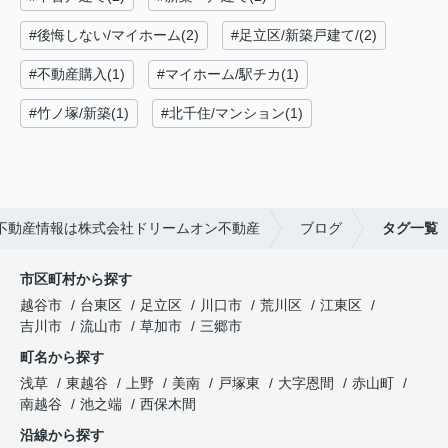
#後悔しない/マイホーム(2)
#足立区/新築戸建て/(2)
#不動産購入(1)
#マイホーム/駅チカ(1)
#竹ノ塚/新築(1)
#北千住/マンション(1)
不動産情報は株式会社ドリームオン不動産
ブログ
タグ一覧
市区町村から探す
越谷市
台東区
足立区
川口市
荒川区
江東区
吉川市
流山市
草加市
三郷市
町名から探す
浅草
東越谷
上野
美南
戸塚東
大字恩間
赤山町
南越谷
池之端
西保木間
沿線から探す