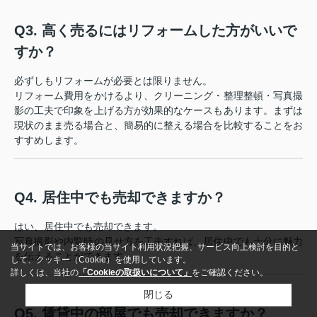
Q3. 高く売るにはリフォームした方がいいで
すか？
必ずしもリフォームが必要とは限りません。
リフォーム費用をかけるより、クリーニング・整理整頓・写真撮
影の工夫で印象を上げる方が効果的なケースもあります。まずは
現状のまま売る場合と、簡易的に整える場合を比較することをお
すすめします。
Q4. 居住中でも売却できますか？
はい、居住中でも売却できます。
写真撮影や内覧時の見せ方を工夫すれば、居住中でも十分に魅力
当サイトでは、お客様の当サイト利用状況把握、サービス向上検討を目的と
を伝えることができます。
して、クッキー（Cookie）を使用しています。
詳しくは、当社の
「Cookieの取扱いについて」
をご確認ください。
閉じる
Q5. 賃貸中の部屋でも売却できますか？