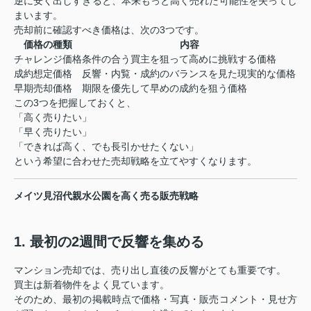
逆に安く出しすぎると、本来もっと高く売れた可能性を失ってし
まいます。
売却前に確認すべき価格は、次の3つです。
価格の種類
内容
チャレンジ価格
条件の合う買主を狙って高めに挑戦する価格
成約想定価格
反響・内覧・成約のバランスを見た現実的な価格
早期売却価格
期限を優先して早めの成約を狙う価格
この3つを把握しておくと、
「高く売りたい」
「早く売りたい」
「できれば高く、でも長引かせたくない」
という希望に合わせた売却戦略を立てやすくなります。
メイツ見沼代親水公園を高く売る販売戦略
1. 最初の2週間で反響を集める
マンション売却では、売り出し直後の反響がとても重要です。
買主は新着物件をよく見ています。
そのため、最初の掲載時点で価格・写真・販売コメント・見せ方