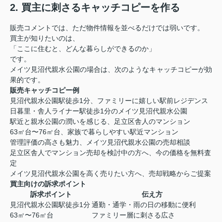
2. 買主に刺さるキャッチコピーを作る
販売コメントでは、ただ物件情報を並べるだけでは弱いです。
買主が知りたいのは、
「ここに住むと、どんな暮らしができるのか」
です。
メイツ見沼代親水公園の場合は、次のようなキャッチコピーが効
果的です。
販売キャッチコピー例
見沼代親水公園駅徒歩1分、ファミリーに嬉しい駅前レジデンス
日暮里・舎人ライナー駅徒歩1分のメイツ見沼代親水公園
駅近と親水公園の潤いを感じる、足立区舎人のマンション
63㎡台〜76㎡台、家族で暮らしやすい駅近マンション
管理評価の高さも魅力、メイツ見沼代親水公園の売却相談
足立区舎人でマンション売却を検討中の方へ、今の価格を無料査
定
メイツ見沼代親水公園を高く売りたい方へ、売却戦略からご提案
買主向けの訴求ポイント
訴求ポイント
伝え方
見沼代親水公園駅徒歩1分
通勤・通学・雨の日の移動に便利
63㎡〜76㎡台
ファミリー層に刺さる広さ