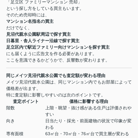
「足立区 ファミリーマンション 売却」
という探し方をしている買主もいます。
そのため売却時には、
マンション名指名の買主
だけでなく、
見沼代親水公園駅周辺で探す買主
日暮里・舎人ライナー沿線で探す買主
足立区内で駅近ファミリー向けマンションを探す買主
にも届くように広告文を作る必要があります。
ここを意識できるかどうかで、反響数が変わります。
同じメイツ見沼代親水公園でも査定額が変わる理由
メイツ見沼代親水公園は、同じマンション内でもお部屋によって
価格差が出ます。
特に査定額に影響しやすいのは次のポイントです。
査定ポイント
価格に影響する理由
階数
上階・眺望・抜け感がある住戸は評価されや
すい
向き
日当たり・採光・前面建物の状況で印象が変
わる
専有面積
63㎡台・70㎡台・76㎡台で買主層が変わる