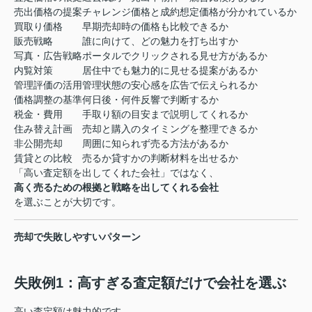
売出価格の提案
チャレンジ価格と成約想定価格が分かれているか
買取り価格
早期売却時の価格も比較できるか
販売戦略
誰に向けて、どの魅力を打ち出すか
写真・広告戦略
ポータルでクリックされる見せ方があるか
内覧対策
居住中でも魅力的に見せる提案があるか
管理評価の活用
管理状態の安心感を広告で伝えられるか
価格調整の基準
何日後・何件反響で判断するか
税金・費用
手取り額の目安まで説明してくれるか
住み替え計画
売却と購入のタイミングを整理できるか
非公開売却
周囲に知られず売る方法があるか
賃貸との比較
売るか貸すかの判断材料を出せるか
「高い査定額を出してくれた会社」ではなく、
高く売るための根拠と戦略を出してくれる会社
を選ぶことが大切です。
売却で失敗しやすいパターン
失敗例1：高すぎる査定額だけで会社を選ぶ
高い査定額は魅力的です。