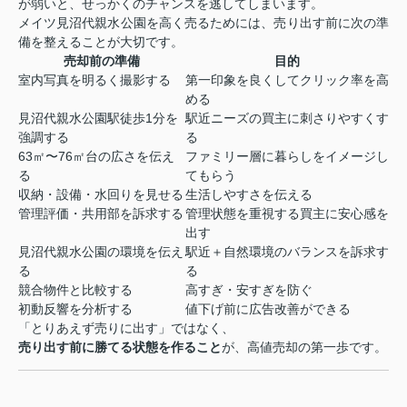
が弱いと、せっかくのチャンスを逃してしまいます。
メイツ見沼代親水公園を高く売るためには、売り出す前に次の準
備を整えることが大切です。
売却前の準備
目的
室内写真を明るく撮影する
第一印象を良くしてクリック率を高
める
見沼代親水公園駅徒歩1分を
駅近ニーズの買主に刺さりやすくす
強調する
る
63㎡〜76㎡台の広さを伝え
ファミリー層に暮らしをイメージし
る
てもらう
収納・設備・水回りを見せる
生活しやすさを伝える
管理評価・共用部を訴求する
管理状態を重視する買主に安心感を
出す
見沼代親水公園の環境を伝え
駅近＋自然環境のバランスを訴求す
る
る
競合物件と比較する
高すぎ・安すぎを防ぐ
初動反響を分析する
値下げ前に広告改善ができる
「とりあえず売りに出す」ではなく、
売り出す前に勝てる状態を作ること
が、高値売却の第一歩です。