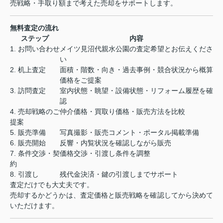
売戦略・手取り額まで考えた売却をサポートします。
無料査定の流れ
ステップ
内容
1. お問い合わせ
メイツ見沼代親水公園の査定希望とお伝えくださ
い
2. 机上査定
面積・階数・向き・過去事例・競合状況から概算
価格をご提案
3. 訪問査定
室内状態・眺望・設備状態・リフォーム履歴を確
認
4. 売却戦略のご
仲介価格・買取り価格・販売方法を比較
提案
5. 販売準備
写真撮影・販売コメント・ポータル掲載準備
6. 販売開始
反響・内覧状況を確認しながら販売
7. 条件交渉・契
価格交渉・引渡し条件を調整
約
8. 引渡し
残代金決済・鍵の引渡しまでサポート
査定だけでも大丈夫です。
売却するかどうかは、査定価格と販売戦略を確認してから決めて
いただけます。