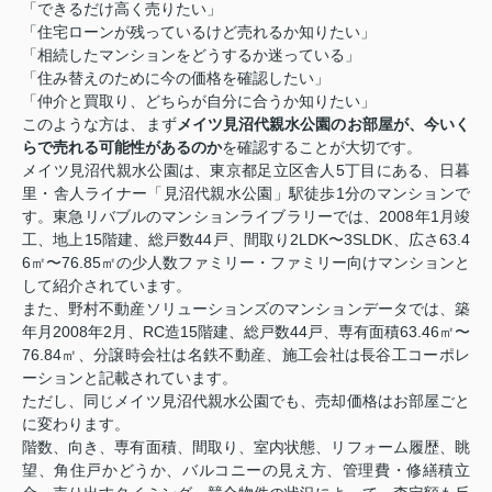
「できるだけ高く売りたい」
「住宅ローンが残っているけど売れるか知りたい」
「相続したマンションをどうするか迷っている」
「住み替えのために今の価格を確認したい」
「仲介と買取り、どちらが自分に合うか知りたい」
このような方は、まず
メイツ見沼代親水公園のお部屋が、今いく
らで売れる可能性があるのか
を確認することが大切です。
メイツ見沼代親水公園は、東京都足立区舎人5丁目にある、日暮
里・舎人ライナー「見沼代親水公園」駅徒歩1分のマンションで
す。東急リバブルのマンションライブラリーでは、2008年1月竣
工、地上15階建、総戸数44戸、間取り2LDK〜3SLDK、広さ63.4
6㎡〜76.85㎡の少人数ファミリー・ファミリー向けマンションと
して紹介されています。
また、野村不動産ソリューションズのマンションデータでは、築
年月2008年2月、RC造15階建、総戸数44戸、専有面積63.46㎡〜
76.84㎡、分譲時会社は名鉄不動産、施工会社は長谷工コーポレ
ーションと記載されています。
ただし、同じメイツ見沼代親水公園でも、売却価格はお部屋ごと
に変わります。
階数、向き、専有面積、間取り、室内状態、リフォーム履歴、眺
望、角住戸かどうか、バルコニーの見え方、管理費・修繕積立