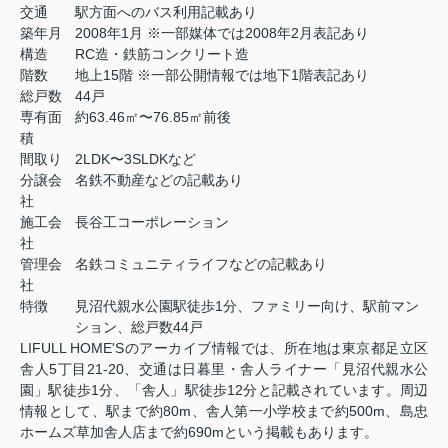
交通
駅方面へのバス利用記載あり
築年月
2008年1月 ※一部媒体では2008年2月表記あり
構造
RC造・鉄筋コンクリート造
階数
地上15階 ※一部公開情報では地下1階表記あり
総戸数
44戸
専有面
約63.46㎡〜76.85㎡前後
積
間取り
2LDK〜3SLDKなど
分譲会
名鉄不動産などの記載あり
社
施工会
長谷工コーポレーション
社
管理会
名鉄コミュニティライフなどの記載あり
社
特徴
見沼代親水公園駅徒歩1分、ファミリー向け、駅前マン
ション、総戸数44戸
LIFULL HOME'Sのアーカイブ情報では、所在地は東京都足立区
舎人5丁目21-20、交通は日暮里・舎人ライナー「見沼代親水公
園」駅徒歩1分、「舎人」駅徒歩12分と記載されています。周辺
情報として、駅まで約80m、舎人第一小学校まで約500m、島忠
ホームズ草加舎人店まで約690mという掲載もあります。