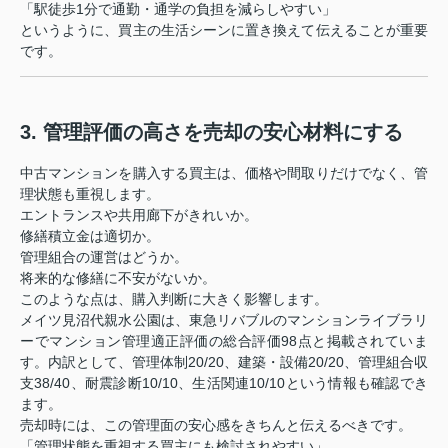
「駅徒歩1分で通勤・通学の負担を減らしやすい」
というように、買主の生活シーンに置き換えて伝えることが重要
です。
3. 管理評価の高さを売却の安心材料にする
中古マンションを購入する買主は、価格や間取りだけでなく、管
理状態も重視します。
エントランスや共用廊下がきれいか。
修繕積立金は適切か。
管理組合の運営はどうか。
将来的な修繕に不安がないか。
このような点は、購入判断に大きく影響します。
メイツ見沼代親水公園は、東急リバブルのマンションライブラリ
ーでマンション管理適正評価の総合評価98点と掲載されていま
す。内訳として、管理体制20/20、建築・設備20/20、管理組合収
支38/40、耐震診断10/10、生活関連10/10という情報も確認でき
ます。
売却時には、この管理面の安心感をきちんと伝えるべきです。
「管理状態を重視する買主にも検討されやすい」