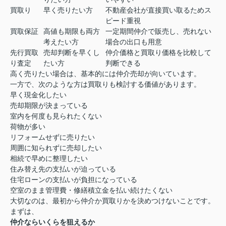
買取り
早く売りたい方
不動産会社が直接買い取るためス
ピード重視
買取保証
高値も期限も両方
一定期間仲介で販売し、売れない
考えたい方
場合の出口も用意
先行買取
売却判断を早くし
仲介価格と買取り価格を比較して
り査定
たい方
判断できる
高く売りたい場合は、基本的には仲介売却が向いています。
一方で、次のような方は買取りも検討する価値があります。
早く現金化したい
売却期限が決まっている
室内を何度も見られたくない
荷物が多い
リフォームせずに売りたい
周囲に知られずに売却したい
相続で早めに整理したい
住み替え先の支払いが迫っている
住宅ローンの支払いが負担になっている
空室のまま管理費・修繕積立金を払い続けたくない
大切なのは、最初から仲介か買取りかを決めつけないことです。
まずは、
仲介ならいくらを狙えるか