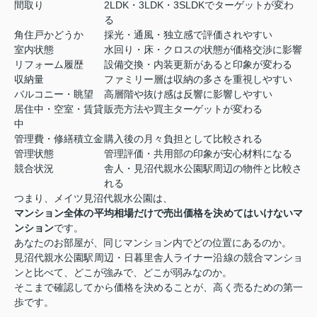
間取り
2LDK・3LDK・3SLDKでターゲットが変わ
る
角住戸かどうか
採光・通風・独立感で評価されやすい
室内状態
水回り・床・クロスの状態が価格交渉に影響
リフォーム履歴
設備交換・内装更新があると印象が変わる
収納量
ファミリー層は収納の多さを重視しやすい
バルコニー・眺望
高層階や抜け感は反響に影響しやすい
居住中・空室・賃貸
販売方法や買主ターゲットが変わる
中
管理費・修繕積立金
購入後の月々負担として比較される
管理状態
管理評価・共用部の印象が安心材料になる
競合状況
舎人・見沼代親水公園駅周辺の物件と比較さ
れる
つまり、メイツ見沼代親水公園は、
マンション全体の平均相場だけで売出価格を決めてはいけないマ
ンション
です。
あなたのお部屋が、同じマンション内でどの位置にあるのか。
見沼代親水公園駅周辺・日暮里舎人ライナー沿線の競合マンショ
ンと比べて、どこが強みで、どこが弱みなのか。
そこまで確認してから価格を決めることが、高く売るための第一
歩です。