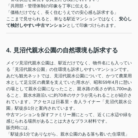
「共用部・管理体制の印象を丁寧に伝える」
「価格だけでなく、長く住むうえでの安心感も訴求する」
ここまで見せられると、単なる駅近マンションではなく、
安心し
て検討しやすい中古マンション
として印象づけられます。
4. 見沼代親水公園の自然環境も訴求する
メイツ見沼代親水公園は、駅近だけでなく、物件名にも入ってい
る「見沼代親水公園」の住環境も訴求しやすいマンションです。
あだち観光ネットでは、見沼代親水公園について、かつて農業用
水として足立区の農業を支えていた用水が、昭和59年4月に憩い
の場として親水公園になったこと、親水路の長さが約1,700mあ
ること、親水水路沿いに約70本のサクラが見られることが紹介さ
れています。アクセスは日暮里・舎人ライナー「見沼代親水公
園」駅徒歩1分と案内されています。
中古マンションを探すファミリー層にとって、近くに水辺や緑を
感じられる場所があることは大きなプラス材料です。
販売時には、
「駅徒歩1分でありながら、親水公園のある落ち着いた住環境」