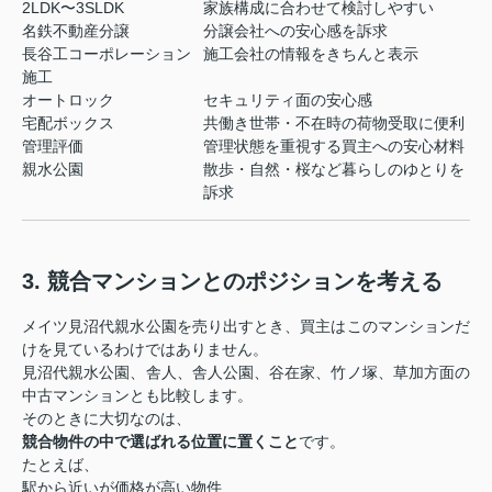
2LDK〜3SLDK
家族構成に合わせて検討しやすい
名鉄不動産分譲
分譲会社への安心感を訴求
長谷工コーポレーション
施工会社の情報をきちんと表示
施工
オートロック
セキュリティ面の安心感
宅配ボックス
共働き世帯・不在時の荷物受取に便利
管理評価
管理状態を重視する買主への安心材料
親水公園
散歩・自然・桜など暮らしのゆとりを
訴求
3. 競合マンションとのポジションを考える
メイツ見沼代親水公園を売り出すとき、買主はこのマンションだ
けを見ているわけではありません。
見沼代親水公園、舎人、舎人公園、谷在家、竹ノ塚、草加方面の
中古マンションとも比較します。
そのときに大切なのは、
競合物件の中で選ばれる位置に置くこと
です。
たとえば、
駅から近いが価格が高い物件