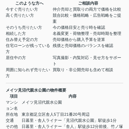
このような方へ
ご相談内容
今すぐ売りたい方
仲介売却と買取りの両方で価格を比較
高く売りたい方
競合比較・価格戦略・広告戦略をご提
案
そのうち売りたい方
今の価格目安と売り時を確認
相続した方
名義変更・荷物整理・売却時期を整理
住み替え予定の方
売却価格から購入予算を逆算
住宅ローンが残っている
残債と売却価格のバランスを確認
方
居住中の方
写真撮影・内覧対応・見せ方をサポー
ト
周囲に知られず売りたい
買取り・非公開売却も含めて相談
方
メイツ見沼代親水公園の物件概要
項目
内容
マンシ
メイツ見沼代親水公園
ョン名
所在地
東京都足立区舎人5丁目21番20号周辺
交通
日暮里・舎人ライナー「見沼代親水公園」駅徒歩1分
その他
日暮里・舎人ライナー「舎人」駅徒歩12分前後、竹ノ塚