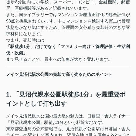
徒歩8分圏内に小学校、スーパー、コンビニ、金融機関、郵便
局、医療機関等があると記載されています。
また、同ライブラリーではマンション管理適正評価の総合評価が
98点と掲載されています。中古マンションを検討する買主は管理
状態をかなり気にするため、管理面の安心感も売却時の大きな訴
求材料になります。
つまり、売却時には
「駅徒歩1分」だけでなく「ファミリー向け・管理評価・生活利
便・設備」
まで見せることで、買主への印象が大きく変わります。
メイツ見沼代親水公園の売却で高く売るためのポイント
1. 「見沼代親水公園駅徒歩1分」を最重要ポ
イントとして打ち出す
メイツ見沼代親水公園の最大級の魅力は、日暮里・舎人ライナー
「見沼代親水公園」駅徒歩1分という駅近立地です。
東京都交通局の公式情報でも、見沼代親水公園駅は日暮里・舎人
ライナーの駅として案内され、駅所在地は足立区舎人2-21-13と