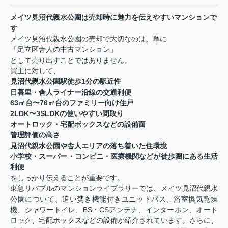
メイツ見沼代親水公園は売却時に魅力を伝えやすいマンションで
す
メイツ見沼代親水公園の売却で大切なのは、単に
「足立区舎人の中古マンション」
として売り出すことではありません。
買主に対して、
見沼代親水公園駅徒歩1分の駅近性
日暮里・舎人ライナー沿線の交通利便
63㎡台〜76㎡台のファミリー向け住戸
2LDK〜3SLDKの使いやすい間取り
オートロック・宅配ボックスなどの設備面
管理評価の高さ
見沼代親水公園や舎人エリアの落ち着いた住環境
小学校・スーパー・コンビニ・医療機関などが徒歩圏にある生活
利便
をしっかり伝えることが重要です。
東急リバブルのマンションライブラリーでは、メイツ見沼代親水
公園について、追い焚き機能付きユニットバス、浴室換気乾燥
機、シャワートイレ、BS・CSアンテナ、インターホン、オート
ロック、宅配ボックスなどの設備が紹介されています。さらに、