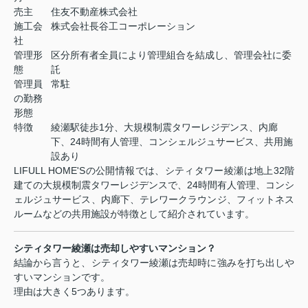
売主
住友不動産株式会社
施工会
株式会社長谷工コーポレーション
社
管理形
区分所有者全員により管理組合を結成し、管理会社に委
態
託
管理員
常駐
の勤務
形態
特徴
綾瀬駅徒歩1分、大規模制震タワーレジデンス、内廊
下、24時間有人管理、コンシェルジュサービス、共用施
設あり
LIFULL HOME'Sの公開情報では、シティタワー綾瀬は地上32階
建ての大規模制震タワーレジデンスで、24時間有人管理、コンシ
ェルジュサービス、内廊下、テレワークラウンジ、フィットネス
ルームなどの共用施設が特徴として紹介されています。
シティタワー綾瀬は売却しやすいマンション？
結論から言うと、シティタワー綾瀬は売却時に強みを打ち出しや
すいマンションです。
理由は大きく5つあります。