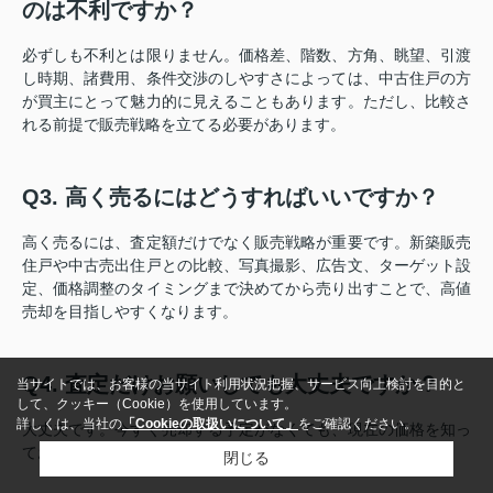
のは不利ですか？
必ずしも不利とは限りません。価格差、階数、方角、眺望、引渡
し時期、諸費用、条件交渉のしやすさによっては、中古住戸の方
が買主にとって魅力的に見えることもあります。ただし、比較さ
れる前提で販売戦略を立てる必要があります。
Q3. 高く売るにはどうすればいいですか？
高く売るには、査定額だけでなく販売戦略が重要です。新築販売
住戸や中古売出住戸との比較、写真撮影、広告文、ターゲット設
定、価格調整のタイミングまで決めてから売り出すことで、高値
売却を目指しやすくなります。
Q4. 査定だけお願いしても大丈夫ですか？
当サイトでは、お客様の当サイト利用状況把握、サービス向上検討を目的と
して、クッキー（Cookie）を使用しています。
詳しくは、当社の
「Cookieの取扱いについて」
をご確認ください。
大丈夫です。今すぐ売却する予定がなくても、現在の価格を知っ
ておくことで、住み替えや資金計画を立てやすくなります。
閉じる