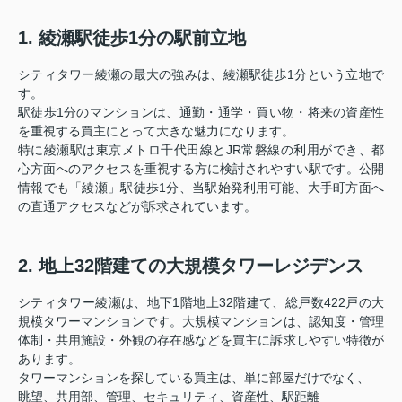
1. 綾瀬駅徒歩1分の駅前立地
シティタワー綾瀬の最大の強みは、綾瀬駅徒歩1分という立地で
す。
駅徒歩1分のマンションは、通勤・通学・買い物・将来の資産性
を重視する買主にとって大きな魅力になります。
特に綾瀬駅は東京メトロ千代田線とJR常磐線の利用ができ、都
心方面へのアクセスを重視する方に検討されやすい駅です。公開
情報でも「綾瀬」駅徒歩1分、当駅始発利用可能、大手町方面へ
の直通アクセスなどが訴求されています。
2. 地上32階建ての大規模タワーレジデンス
シティタワー綾瀬は、地下1階地上32階建て、総戸数422戸の大
規模タワーマンションです。大規模マンションは、認知度・管理
体制・共用施設・外観の存在感などを買主に訴求しやすい特徴が
あります。
タワーマンションを探している買主は、単に部屋だけでなく、
眺望、共用部、管理、セキュリティ、資産性、駅距離