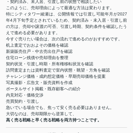
・契約済み、未入居、引渡し前の状態で相談したい
このように、売却理由によって最適な方法は変わります。
特にシティタワー綾瀬は、公開情報では引渡し可能年月が2027
年4月下旬予定とされているため、契約済み・未入居・引渡し前
の方は、売却や譲渡の可否、引渡し時期、契約条件を確認したう
えで進める必要があります。
今すぐ売りたい場合は、次の流れで進めるのがおすすめです。
机上査定でおおよその価格を確認
新築販売住戸・中古売出住戸を確認
住宅ローン残債や売却理由を整理
契約状況・引渡し時期・所有権移転状況を確認
訪問査定または資料査定で室内状態・眺望・方角を確認
チャレンジ価格・成約想定価格・早期売却価格を提案
写真撮影・広告文・販売資料を作成
ポータルサイト掲載・既存顧客への紹介
内見対応・価格交渉
売買契約・引渡し
急いでいる場合でも、焦って安く売る必要はありません。
大切なのは、売却期限から逆算して、
高く売る戦略と早く売る戦略を両方持つことです。