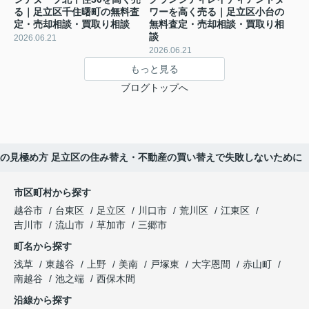
る｜足立区千住曙町の無料査
ワーを高く売る｜足立区小台の
定・売却相談・買取り相談
無料査定・売却相談・買取り相
談
2026.06.21
2026.06.21
もっと見る
ブログトップへ
会社の見極め方 足立区の住み替え・不動産の買い替えで失敗しないために
市区町村から探す
越谷市
台東区
足立区
川口市
荒川区
江東区
吉川市
流山市
草加市
三郷市
町名から探す
浅草
東越谷
上野
美南
戸塚東
大字恩間
赤山町
南越谷
池之端
西保木間
沿線から探す