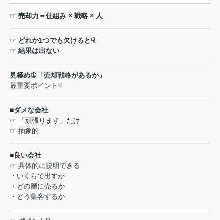
☞
売却力＝仕組み
×
戦略
×
人
☞
どれか
1
つでも欠けると
☟
☞
結果は出ない
見極め
①
「売却戦略があるか」
最重要ポイント
☟
■
ダメな会社
☞
「頑張ります」だけ
☞
抽象的
■
良い会社
☞
具体的に説明できる
・いくらで出すか
・どの層に売るか
・どう集客するか