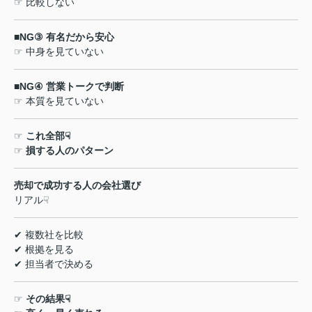
☞
比較しない
■NG③
有名だから安心
☞
中身を見ていない
■NG④
営業トークで判断
☞
本質を見ていない
☞
これ全部
☟
☞
損する人のパターン
売却で成功する人の会社選び
リアル
☟
✔
複数社を比較
✔
根拠を見る
✔
担当者で決める
☞
その結果
☟