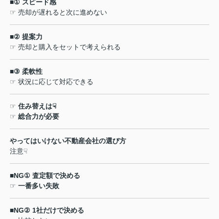
■①
スピード感
☞
売却が遅れると次に進めない
■②
提案力
☞
売却と購入をセットで考えられる
■③
柔軟性
☞
状況に応じて対応できる
☞
住み替えは
☟
☞
総合力が必要
やってはいけない不動産会社の選び方
注意
☟
■NG①
査定額で決める
☞
一番多い失敗
■NG② 1
社だけで決める