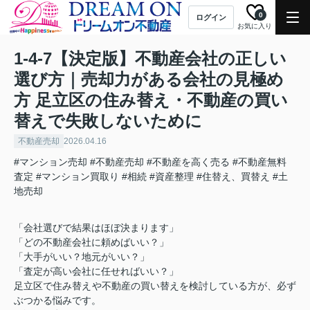
0
ログイン
お気に入り
1-4-7【決定版】不動産会社の正しい
選び方｜売却力がある会社の見極め
方 足立区の住み替え・不動産の買い
替えで失敗しないために
不動産売却
2026.04.16
#マンション売却
#不動産売却
#不動産を高く売る
#不動産無料
査定
#マンション買取り
#相続
#資産整理
#住替え、買替え
#土
地売却
「会社選びで結果はほぼ決まります」
「どの不動産会社に頼めばいい？」
「大手がいい？地元がいい？」
「査定が高い会社に任せればいい？」
足立区で住み替えや不動産の買い替えを検討している方が、必ず
ぶつかる悩みです。