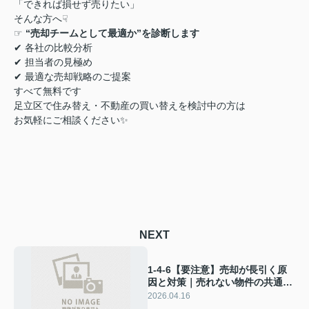
「できれば損せず売りたい」
そんな方へ
☟
☞
“
売却チームとして最適か
”
を診断します
✔
各社の比較分析
✔
担当者の見極め
✔
最適な売却戦略のご提案
すべて無料です
足立区で住み替え・不動産の買い替えを検討中の方は
お気軽にご相談ください
✨
NEXT
1-4-6【要注意】売却が長引く原
因と対策｜売れない物件の共通点
とは？ 足立区の住み替え・不動
2026.04.16
産の買い替えで失敗しないための