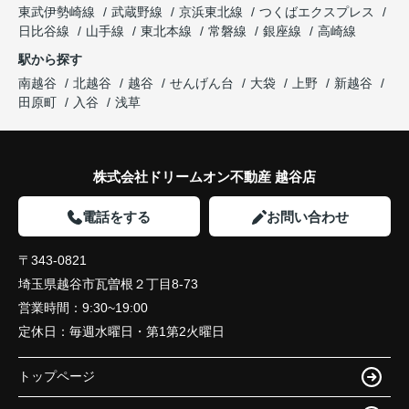
東武伊勢崎線
武蔵野線
京浜東北線
つくばエクスプレス
日比谷線
山手線
東北本線
常磐線
銀座線
高崎線
駅から探す
南越谷
北越谷
越谷
せんげん台
大袋
上野
新越谷
田原町
入谷
浅草
株式会社ドリームオン不動産 越谷店
電話をする
お問い合わせ
〒343-0821
埼玉県越谷市瓦曽根２丁目8-73
営業時間：
9:30~19:00
定休日：
毎週水曜日・第1第2火曜日
トップページ