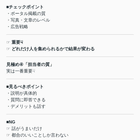
■
チェックポイント
・ポータル掲載の質
・写真・文章のレベル
・広告戦略
☞
重要
☟
☞
どれだけ人を集められるかで結果が変わる
見極め
④
「担当者の質」
実は一番重要
☟
■
見るべきポイント
・説明が具体的
・質問に即答できる
・デメリットも話す
■NG
☞
話がうまいだけ
☞
都合のいいことしか言わない