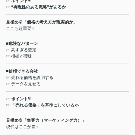
☞
ポイント
☟
☞
“
再現性のある戦略
”
があるか
見極め
②
「価格の考え方が現実的か」
ここも超重要
☟
■
危険なパターン
☞
高すぎる査定
☞
根拠が曖昧
■
信頼できる会社
☞
売れる価格を説明する
☞
データを見せる
☞
ポイント
☟
☞
「売れる価格」を基準にしているか
見極め
③
「集客力（マーケティング力）」
現代はここが差
☟