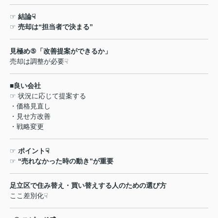
☞
結論
☟
☞
売却は
“
担当者で決まる
”
見極め
⑤
「改善提案ができるか」
売却は調整が必要
☟
■
良い会社
☞
状況に応じて提案する
・価格見直し
・見せ方改善
・戦略変更
☞
ポイント
☟
☞
“
売れなかった時の動き
”
が重要
足立区で住み替え・買い替えする人のための選び方
ここ差別化
☟