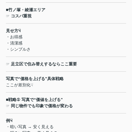
■
竹ノ塚・綾瀬エリア
☞
コスパ重視
見せ方
☟
・お得感
・清潔感
・シンプルさ
☞
足立区で住み替えするならここ重要
写真で
“
価格を上げる
”
具体戦略
ここが差別化
☟
■
戦略
①
写真で
“
価値を上げる
”
☞
同じ物件でも印象で価格が変わる
例
☟
・暗い写真
→
安く見える