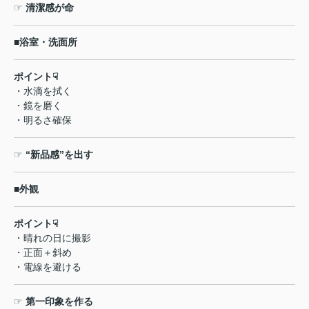
☞
清潔感が命
■
浴室・洗面所
ポイント
☟
・水滴を拭く
・鏡を磨く
・明るさ確保
☞
“
新品感
”
を出す
■
外観
ポイント
☟
・晴れの日に撮影
・正面＋斜め
・電線を避ける
☞
第一印象を作る