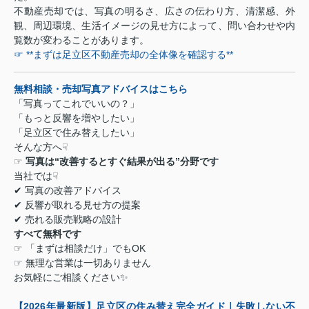
不動産売却では、写真の明るさ、広さの伝わり方、清潔感、外
観、周辺環境、生活イメージの見せ方によって、問い合わせや内
覧数が変わることがあります。
☞ **まずは足立区不動産売却の全体像を確認する**
無料相談・売却写真アドバイスはこちら
「写真ってこれでいいの？」
「もっと反響を増やしたい」
「足立区で住み替えしたい」
そんな方へ
☟
☞
写真は
“
改善するとすぐ結果が出る
”
分野です
当社では
☟
✔
写真の改善アドバイス
✔
反響が取れる見せ方の提案
✔
売れる販売戦略の設計
すべて無料です
☞
「まずは相談だけ」でも
OK
☞
無理な営業は一切ありません
お気軽にご相談ください
✨
【
2026
年最新版】足立区の住み替え完全ガイド｜失敗しない不