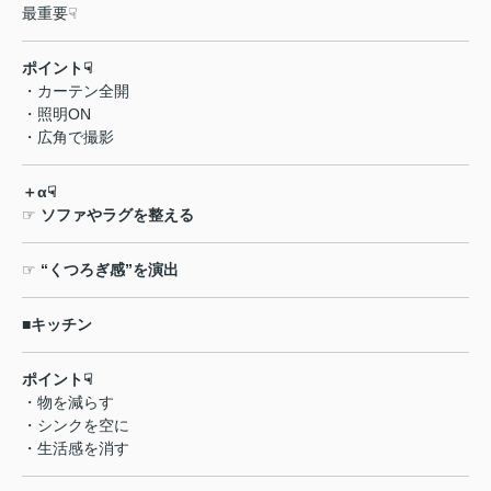
最重要
☟
ポイント
☟
・カーテン全開
・照明
ON
・広角で撮影
＋
α☟
☞
ソファやラグを整える
☞
“
くつろぎ感
”
を演出
■
キッチン
ポイント
☟
・物を減らす
・シンクを空に
・生活感を消す