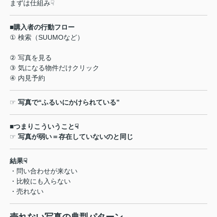
まずは仕組み
☟
■
購入者の行動フロー
①
検索（
SUUMO
など）
②
写真を見る
③
気になる物件だけクリック
④
内見予約
☞
写真で
“
ふるいにかけられている
”
■
つまりこういうこと
☟
☞
写真が弱い＝存在していないのと同じ
結果
☟
・問い合わせが来ない
・比較にも入らない
・売れない