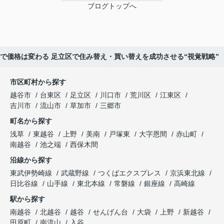
ブログトップへ
方で価格は変わる 足立区で住み替え・買い替えを成功させる“視覚戦略”
市区町村から探す
越谷市
台東区
足立区
川口市
荒川区
江東区
吉川市
流山市
草加市
三郷市
町名から探す
浅草
東越谷
上野
美南
戸塚東
大字恩間
赤山町
南越谷
池之端
西保木間
沿線から探す
東武伊勢崎線
武蔵野線
つくばエクスプレス
京浜東北線
日比谷線
山手線
東北本線
常磐線
銀座線
高崎線
駅から探す
南越谷
北越谷
越谷
せんげん台
大袋
上野
新越谷
田原町
南流山
入谷