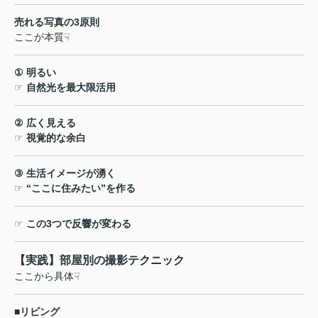
売れる写真の
3
原則
ここが本質
☟
①
明るい
☞
自然光を最大限活用
②
広く見える
☞
視覚的な余白
③
生活イメージが湧く
☞
“
ここに住みたい
”
を作る
☞
この
3
つで反響が変わる
【実践】部屋別の撮影テクニック
ここから具体
☟
■
リビング