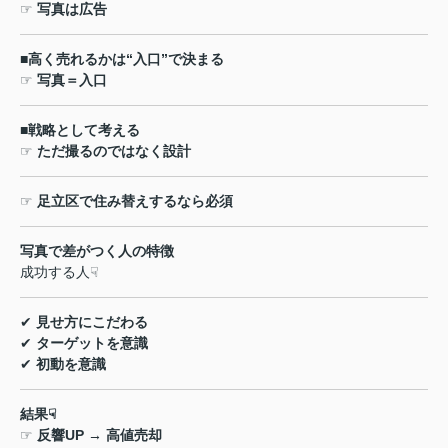
☞
写真は広告
■
高く売れるかは
“
入口
”
で決まる
☞
写真＝入口
■
戦略として考える
☞
ただ撮るのではなく設計
☞
足立区で住み替えするなら必須
写真で差がつく人の特徴
成功する人
☟
✔
見せ方にこだわる
✔
ターゲットを意識
✔
初動を意識
結果
☟
☞
反響
UP →
高値売却