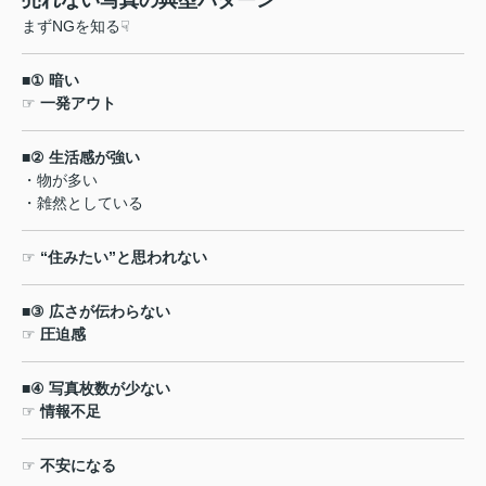
売れない写真の典型パターン
まず
NG
を知る
☟
■①
暗い
☞
一発アウト
■②
生活感が強い
・物が多い
・雑然としている
☞
“
住みたい
”
と思われない
■③
広さが伝わらない
☞
圧迫感
■④
写真枚数が少ない
☞
情報不足
☞
不安になる