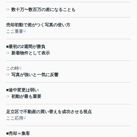
☞
数十万〜数百万の差になることも
売却初動で差がつく写真の使い方
ここ重要
☟
■
最初の
2
週間が勝負
☞
新着物件として表示
この時
☟
☞
写真が強いと一気に反響
■
途中変更は弱い
☞
初動が最も重要
足立区で不動産の買い替えを成功させる視点
ここ応用
☟
■
売却＝集客