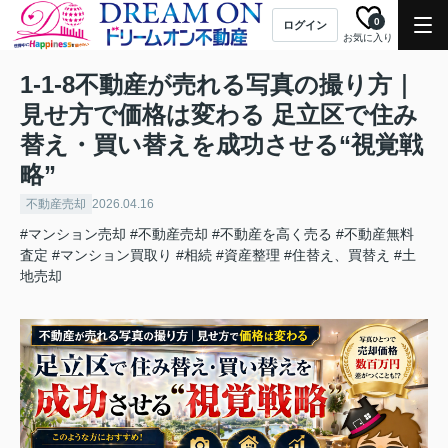
0
ログイン
お気に入り
1-1-8不動産が売れる写真の撮り方｜
見せ方で価格は変わる 足立区で住み
替え・買い替えを成功させる“視覚戦
略”
不動産売却
2026.04.16
#マンション売却
#不動産売却
#不動産を高く売る
#不動産無料
査定
#マンション買取り
#相続
#資産整理
#住替え、買替え
#土
地売却