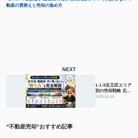
動産の買替えと売却の進め方
NEXT
1-1-9足立区エリア
別の売却戦略 北千
住・西新井・竹ノ
2026.04.16
塚で変わる“勝ち
方”を完全解説
【2026年版】
”不動産売却”おすすめ記事