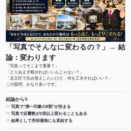
「写真でそんなに変わるの？」
→
結
論：変わります
「写真ってそこまで重要？」
「とりあえず載せればいいんじゃない？」
「足立区で住み替えしたいけど、何を工夫すればいい？」
この疑問、かなり多いです。
結論から
☟
☞
写真で
“
第一印象の
8
割
”
が決まる
☞
写真で反響数が
2
倍以上変わることもある
☞
結果として売却価格にも直結する