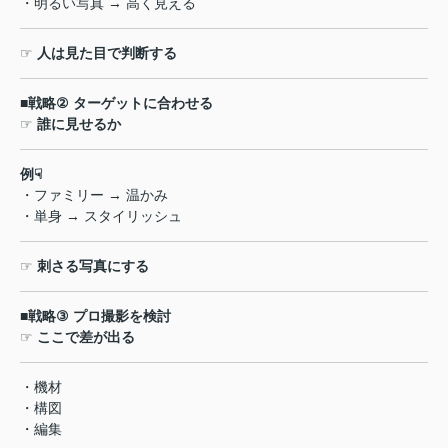
・明るい写真
→
高く見える
☞
人は見た目で判断する
■
戦略
②
ターゲットに合わせる
☞
誰に見せるか
例
☟
・ファミリー
→
温かみ
・単身
→
スタイリッシュ
☞
刺さる写真にする
■
戦略
③
プロ撮影を検討
☞
ここで差が出る
・機材
・構図
・編集