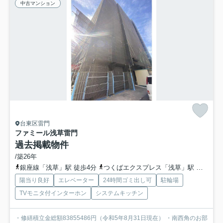
中古マンション
台東区雷門
ファミール浅草雷門
過去掲載物件
/築26年
銀座線「浅草」駅 徒歩4分
つくばエクスプレス「浅草」駅 徒歩5分
陽当り良好
エレベーター
24時間ゴミ出し可
駐輪場
TVモニタ付インターホン
システムキッチン
・修繕積立金総額83855486円（令和5年8月31日現在） ・南西角のお部