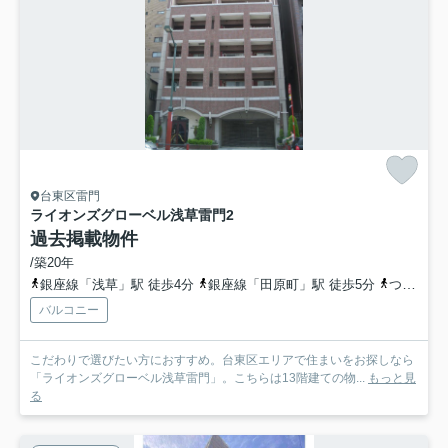
台東区雷門
ライオンズグローベル浅草雷門
2
過去掲載物件
/築20年
銀座線「浅草」駅 徒歩4分
銀座線「田原町」駅 徒歩5分
つくばエクスプレス「浅草」駅 徒歩6分
バルコニー
こだわりで選びたい方におすすめ。台東区エリアで住まいをお探しなら
「ライオンズグローベル浅草雷門」。こちらは13階建ての物...
もっと見
る