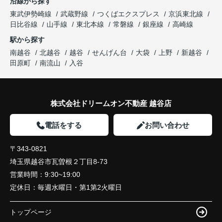
沿線から探す
東武伊勢崎線
武蔵野線
つくばエクスプレス
京浜東北線
日比谷線
山手線
東北本線
常磐線
銀座線
高崎線
駅から探す
南越谷
北越谷
越谷
せんげん台
大袋
上野
新越谷
田原町
南流山
入谷
株式会社ドリームオン不動産 越谷店
電話をする
お問い合わせ
〒343-0821
埼玉県越谷市瓦曽根２丁目8-73
営業時間：
9:30~19:00
定休日：
毎週水曜日・第1第2火曜日
トップページ