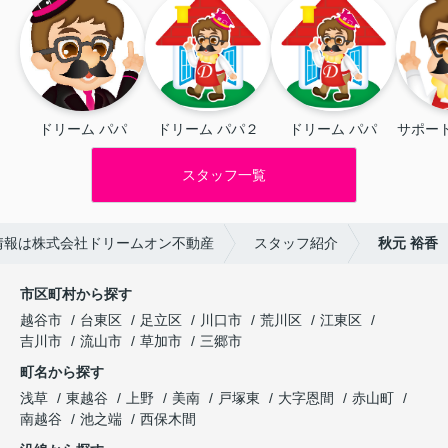
ドリーム パパ
ドリーム パパ２
ドリーム パパ
サポート
スタッフ一覧
情報は株式会社ドリームオン不動産
スタッフ紹介
秋元 裕香
市区町村から探す
越谷市
台東区
足立区
川口市
荒川区
江東区
吉川市
流山市
草加市
三郷市
町名から探す
浅草
東越谷
上野
美南
戸塚東
大字恩間
赤山町
南越谷
池之端
西保木間