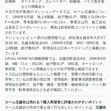
設備例
オートロック、エレベーター、駐輪場、バイク置き場
などの掲載あり
大京穴吹不動産のマンションデータでは、カーム北越谷につい
て、1996年9月築、地上8階建、総戸数61戸、間取り2LDK+S+
F〜4LDK、専有面積70.39㎡〜91.15㎡、事業主は司、施工会社
は長谷工コーポレーション、構造は鉄骨鉄筋コンクリートと掲載
されています。
マンションレビュー系の公開情報では、所在地を越谷市大沢3丁
目18-30、北越谷駅徒歩4分、1996年9月築、SRC一部RC造、地
上8階建、総戸数63戸、管理会社は日本ハウズイングと掲載され
ています。
LIFULL HOME'Sの掲載情報では、北越谷駅徒歩4分、1996年9月
築、4階・71㎡・3SLDK、総戸数61戸、SRC造、オートロック、
角部屋、リフォーム情報ありなどの住戸情報も確認できます。
※上記は公開情報をもとにした概要です。実際の売却活動では、
所有しているお部屋の登記簿・管理規約・重要事項調査報告書・
管理会社資料で、総戸数・構造・管理費・修繕積立金・ペット飼
育可否・駐車場状況などを必ず確認してください。
カーム北越谷は売れる？購入希望者に評価されやすいポイント
カーム北越谷の売却で最も強く打ち出したいポイントは、
北越谷