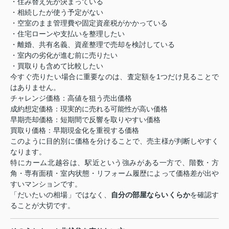
・住み替え先が決まっている
・相続したが使う予定がない
・空室のまま管理費や固定資産税がかかっている
・住宅ローンや支払いを整理したい
・離婚、共有名義、資産整理で売却を検討している
・室内の劣化が進む前に売りたい
・買取りも含めて比較したい
今すぐ売りたい場合に重要なのは、査定額を1つだけ見ることで
はありません。
チャレンジ価格：高値を狙う売出価格
成約想定価格：現実的に売れる可能性が高い価格
早期売却価格：短期間で反響を取りやすい価格
買取り価格：早期現金化を重視する価格
このように目的別に価格を分けることで、売主様が判断しやすく
なります。
特にカーム北越谷は、駅近という強みがある一方で、階数・方
角・専有面積・室内状態・リフォーム履歴によって価格差が出や
すいマンションです。
「だいたいの相場」ではなく、
自分の部屋ならいくらか
を確認す
ることが大切です。