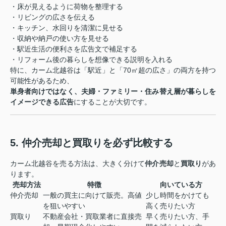
・床が見えるように荷物を整理する
・リビングの広さを伝える
・キッチン、水回りを清潔に見せる
・収納や納戸の使い方を見せる
・駅近生活の便利さを広告文で補足する
・リフォーム後の暮らしを想像できる説明を入れる
特に、カーム北越谷は「駅近」と「70㎡超の広さ」の両方を持つ
可能性があるため、
単身者向けではなく、夫婦・ファミリー・住み替え層が暮らしを
イメージできる広告
にすることが大切です。
5. 仲介売却と買取りを必ず比較する
カーム北越谷を売る方法は、大きく分けて
仲介売却
と
買取り
があ
ります。
売却方法
特徴
向いている方
仲介売却
一般の買主に向けて販売。高値
少し時間をかけても
を狙いやすい
高く売りたい方
買取り
不動産会社・買取業者に直接売
早く売りたい方、手