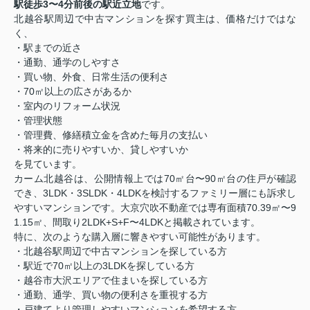
駅徒歩3〜4分前後の駅近立地
です。
北越谷駅周辺で中古マンションを探す買主は、価格だけではな
く、
・駅までの近さ
・通勤、通学のしやすさ
・買い物、外食、日常生活の便利さ
・70㎡以上の広さがあるか
・室内のリフォーム状況
・管理状態
・管理費、修繕積立金を含めた毎月の支払い
・将来的に売りやすいか、貸しやすいか
を見ています。
カーム北越谷は、公開情報上では70㎡台〜90㎡台の住戸が確認
でき、3LDK・3SLDK・4LDKを検討するファミリー層にも訴求し
やすいマンションです。大京穴吹不動産では専有面積70.39㎡〜9
1.15㎡、間取り2LDK+S+F〜4LDKと掲載されています。
特に、次のような購入層に響きやすい可能性があります。
・北越谷駅周辺で中古マンションを探している方
・駅近で70㎡以上の3LDKを探している方
・越谷市大沢エリアで住まいを探している方
・通勤、通学、買い物の便利さを重視する方
・戸建てより管理しやすいマンションを希望する方