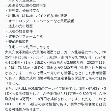
・水回りの交換履歴
・給湯器や設備の故障有無
・管理費、修繕積立金
・駐車場、駐輪場、バイク置き場の状況
・オートロック、エレベーターなど共用設備
・過去の売出履歴
・現在の競合物件
・買主のリフォーム予算
・売却希望時期
・住宅ローン利用のしやすさ
大京穴吹不動産の売買価格履歴では、カーム北越谷について、20
25年7月に6階・75.63㎡・3SLDK・南向きが3,798万円、2024年
4月に4階・71㎡・3SLDK・南西向きが2,580万円、2023年11月
に2階・76.36㎡・3LDK・南向きが2,380万円で掲載された履歴
があります。これらは過去の売り出し情報をもとにした参考情報
であり、実際の成約価格や現在の査定価格を保証するものではあ
りません。
また、LIFULL HOME'Sのアーカイブ情報では、3階・67.63㎡・3
LDKの参考情報として、AI予測価格2,311万円〜2,809万円、AI予
測賃料10.4万円〜11.8万円が掲載されています。ただし、これは
LIFULL HOME'S独自の参考情報であり、実際の取引価格とは異
なる可能性があります。