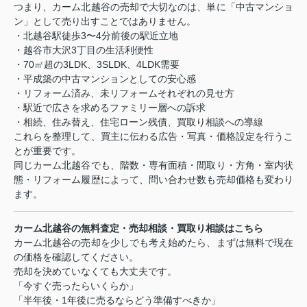
つまり、カーム北越谷の売却で大切なのは、単に「中古マンショ
ン」として売り出すことではありません。
・北越谷駅徒歩3〜4分前後の駅近立地
・越谷市大沢3丁目の生活利便性
・70㎡超の3LDK、3SLDK、4LDK需要
・平成築の中古マンションとしての安心感
・リフォーム済み、未リフォームそれぞれの見せ方
・駅近で広さを求めるファミリー層への訴求
・相続、住み替え、住宅ローン残債、買取り相談への導線
これらを整理して、買主に伝わる広告・写真・価格設定を行うこ
とが重要です。
同じカーム北越谷でも、階数・専有面積・間取り・方角・室内状
態・リフォーム履歴によって、問い合わせ数も売却価格も変わり
ます。
カーム北越谷の無料査定・売却相談・買取り相談はこちら
カーム北越谷の売却を少しでも考え始めたら、まずは無料で現在
の価格を確認してください。
売却を決めていなくても大丈夫です。
「今すぐ売ったらいくらか」
「半年後・1年後に売るならどう準備すべきか」