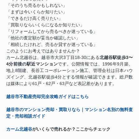
「そのうち売るかもしれない」
「まずは今いくらか知りたい」
「できるだけ高く売りたい」
「買取りならいくらになるか知りたい」
「リフォームしてから売るべきか迷っている」
「他社の査定額が妥当か確認したい」
「相続したけれど、売るか貸すか迷っている」
このようにお考えではありませんか？
カーム北越谷は、越谷市大沢3丁目18-30にある
北越谷駅徒歩3〜
4分前後の駅近マンション
です。公開情報では、1996年9月築、
地上8階建、長谷工コーポレーション施工、管理会社は日本ハウ
ズイング、北越谷駅徒歩4分とする情報が確認できます。総戸数
は媒体により61戸・62戸・63戸など表記差があります。
越谷市不動産売却完全攻略ガイドはこちら
越谷市のマンション売却・買取りなら｜マンション名別の無料査
定・売却相談ガイド
カーム北越谷
がいくらで売れるか？ここからチェック