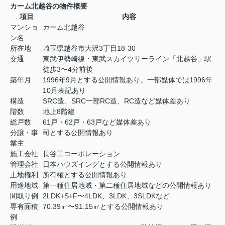
カーム北越谷の物件概要
項目
内容
マンショ
カーム北越谷
ン名
所在地
埼玉県越谷市大沢3丁目18-30
交通
東武伊勢崎線・東武スカイツリーライン「北越谷」駅
徒歩3〜4分前後
築年月
1996年9月とする公開情報あり。一部媒体では1996年
10月表記あり
構造
SRC造、SRC一部RC造、RC造など媒体差あり
階数
地上8階建
総戸数
61戸・62戸・63戸など媒体差あり
分譲・事
司とする公開情報あり
業主
施工会社
長谷工コーポレーション
管理会社
日本ハウズイングとする公開情報あり
土地権利
所有権とする公開情報あり
用途地域
第一種住居地域・第二種住居地域などの公開情報あり
間取り例
2LDK+S+F〜4LDK、3LDK、3SLDKなど
専有面積
70.39㎡〜91.15㎡とする公開情報あり
例