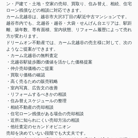
ン・戸建て・土地・空家の売却、買取り、住み替え、相続、住宅
ローン残債などの相談に対応できます。
カーム北越谷は、越谷市大沢3丁目の駅近中古マンションです。
越谷市内でも、北越谷・越谷・大袋・せんげん台エリアは、駅距
離、築年数、専有面積、室内状態、リフォーム履歴によって売れ
方が変わります。
ドリームオン不動産では、カーム北越谷の売主様に対して、次の
ようなご提案ができます。
・カーム北越谷の無料査定
・北越谷駅徒歩圏の価値を活かした価格提案
・仲介売却価格のご提案
・買取り価格の確認
・高く売るための販売戦略
・室内写真、広告文の改善
・リフォームするべきかの相談
・住み替えスケジュールの整理
・相続不動産の売却相談
・住宅ローン残債がある場合の売却相談
・近所に知られにくい売却方法の相談
・他社査定のセカンドオピニオン
売却を決めていない段階でも大丈夫です。