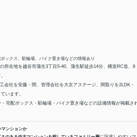
配ボックス、駐輪場、バイク置き場などの情報あり
在地を越谷市蒲生3丁目5-40、蒲生駅徒歩14分、構造RC造、8
す。
工会社を安藤・間、管理会社を大京アステージ、間取りを2LDK・
載しています。
ベーター・宅配ボックス・駐輪場・バイク置き場などの設備情報が掲載さ
いマンションか
に訴求しやすいマ
広さのある中古マンションを探しているファミリー層