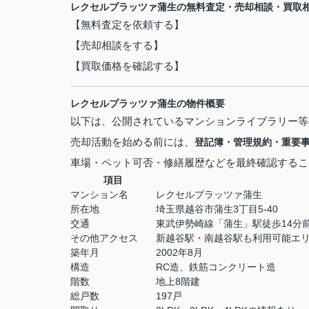
レクセルプラッツァ蒲生の無料査定・売却相談・買取
【無料査定を依頼する】
【売却相談をする】
【買取価格を確認する】
レクセルプラッツァ蒲生の物件概要
以下は、公開されているマンションライブラリー等
売却活動を始める前には、
登記簿・管理規約・重要
車場・ペット可否・修繕履歴などを最終確認するこ
項目
マンション名
レクセルプラッツァ蒲生
所在地
埼玉県越谷市蒲生3丁目5-40
交通
東武伊勢崎線「蒲生」駅徒歩14分
その他アクセス
新越谷駅・南越谷駅も利用可能エ
築年月
2002年8月
構造
RC造、鉄筋コンクリート造
階数
地上8階建
総戸数
197戸