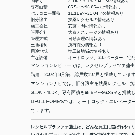
間取り
2LDK・3LDK・4LDKの情報あり
専有面積
65.5㎡〜96.85㎡の情報あり
バルコニー面積
11.11㎡〜21.04㎡の情報あり
旧分譲主
扶桑レクセルの情報あり
施工会社
安藤・間の情報あり
管理会社
大京アステージの情報あり
管理方式
日勤管理の情報あり
土地権利
所有権の情報あり
用途地域
準工業地域の情報あり
主な設備
オートロック、エレベーター、宅
マンションレビューでは、レクセルプラッツァ蒲生の所
階建、2002年8月築、総戸数197戸と掲載していま
マンションナビでは、旧分譲主を扶桑レクセル、施
3LDK・4LDK、専有面積を65.5㎡〜96.85㎡と掲
LIFULL HOME'Sでは、オートロック・エレ
ています。
レクセルプラッツァ蒲生は、どんな買主に選ばれやす
レクセルプラッツァ蒲生は、
越谷市蒲生エリアで、