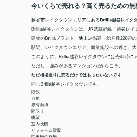
今いくらで売れる？高く売るための無
越谷市レイクタウンエリアにある
Brillia越谷レイク
Brillia越谷レイクタウンは、JR武蔵野線「越
建物のBrilliaブランド、地上14階建・総戸数2
駅近、レイクタウンエリア、商業施設への近さ、大規
このように、Brillia越谷レイクタウンには売却
ただし、強みがあるマンションだからこそ、
です。
ただ相場通りに売るだけではもったいない
同じBrillia越谷レイクタウンでも、
階数
方角
専有面積
間取り
眺望
室内状態
リフォーム履歴
駐車場の有無