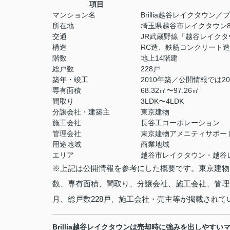
項目
マンション名
Brillia越谷レイクタウ
所在地
埼玉県越谷市レイクタウン8
交通
JR武蔵野線「越谷レイクタ
構造
RC造、鉄筋コンクリート造
階数
地上14階建
総戸数
228戸
築年・竣工
2010年築／公開情報では20
専有面積
68.32㎡〜97.26㎡
間取り
3LDK〜4LDK
分譲会社・建築主
東京建物
施工会社
長谷工コーポレーション
管理会社
東京建物アメニティサポー
用途地域
商業地域
エリア
越谷市レイクタウン・越谷
※上記は公開情報を参考にした概要です。東京建物
数、専有面積、間取り、分譲会社、施工会社、管理
月、総戸数228戸、施工会社・売主等が掲載されて
Brillia越谷レイクタウンは売却時に強みを出しやすい