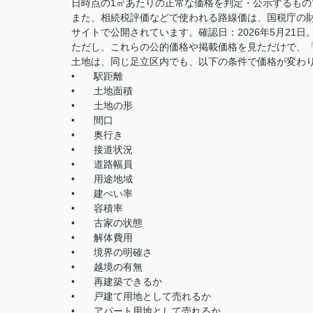
日時点の1㎡あたりの正常な価格を判定・公示するも
また、相続税評価などで使われる路線価は、国税庁の
サイトで公開されています。確認日：2026年5月21日
ただし、これらの公的価格や掲載価格を見ただけで、
土地は、同じ足立区内でも、以下の条件で価格が変わ
•
駅距離
•
土地面積
•
土地の形
•
間口
•
奥行き
•
接道状況
•
道路幅員
•
用途地域
•
建ぺい率
•
容積率
•
古家の状態
•
解体費用
•
境界の明確さ
•
越境の有無
•
再建築できるか
•
戸建て用地として売れるか
•
アパート用地として売れるか