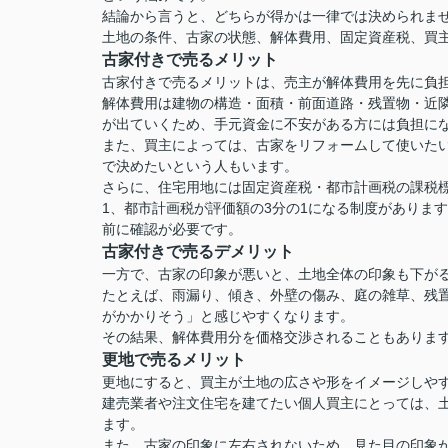
結論から言うと、どちらが得かは一律では決められま
土地の条件、古家の状態、解体費用、固定資産税、買
古家付きで売るメリット
古家付きで売るメリットは、売主が解体費用を先に負
解体費用は建物の構造・面積・前面道路・残置物・近
が出ていくため、手元資金に不安がある方には負担に
また、買主によっては、古家をリフォームして使いた
で決めたいという人もいます。
さらに、住宅用地には固定資産税・都市計画税の課税
1、都市計画税が評価額の3分の1になる制度がありま
前に確認が必要です。
古家付きで売るデメリット
一方で、古家の印象が悪いと、土地全体の印象も下が
たとえば、雨漏り、傾き、外壁の傷み、庭の雑草、残
がかかりそう」と感じやすくなります。
その結果、解体費用分を価格交渉されることもありま
更地で売るメリット
更地にすると、買主が土地の広さや形をイメージしや
建売業者や注文住宅を建てたい個人買主にとっては、
ます。
また、古家の印象に左右されないため、見た目の印象