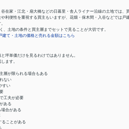
・谷在家・江北・扇大橋などの日暮里・舎人ライナー沿線の土地では、
性や利便性を重視する買主もいますが、花畑・保木間・入谷などでは戸
す。
く、土地の条件と買主層までセットで見ることが大切です。
戸建て・土地の価格と売れる金額はこちら
積と坪単価だけを見るわけではありません。
認します。
主層が限られる場合もある
れない
やすい
要
で工夫が必要
がある
る場合がある
要
することがある
る