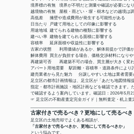
境界標の有無
境界が不明だと測量や確認が必要にな
越境物の有無
屋根・雨どい・塀・樹木などの越境は
高低差
擁壁や造成費用が発生する可能性がある
日当たり
戸建て用地としての印象に影響する
用途地域
建てられる建物の種類に影響する
建ぺい率
建物を建てられる面積に影響する
容積率
延床面積や収益性に影響する
古家の状態
利用価値があるか、解体前提かで評価
解体費用
買主が負担する場合、価格交渉材料になりや
再建築可否
再建築不可の場合、買主層が大きく変
アパート用地需要
駅距離・容積率・道路条件により
建売業者から見た魅力
分譲しやすい土地は業者需要
足立区の都市計画情報は、足立区が「あだち地図情報
指定・都市計画施設・地区計画などを確認できます。
で確認するよう案内しています。確認日：2026年5月2
☞ 足立区の不動産査定完全ガイド｜無料査定・机上査
________________________________________
古家付きで売るべき？更地にして売るべき
足立区の土地売却でよくある相談が、
「古家付きで売るべきか、更地にして売るべきか」
という悩みです。