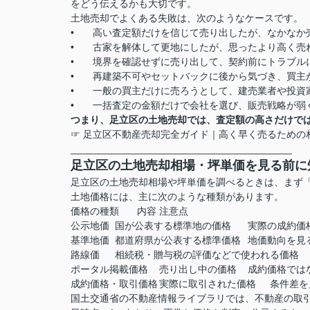
をどう伝えるかも大切です。
土地売却でよくある失敗は、次のようなケースです。
•
高い査定額だけを信じて売り出したが、なかなか
•
古家を解体して更地にしたが、思ったより高く売
•
境界を確認せずに売り出して、契約前にトラブル
•
再建築不可やセットバックに後から気づき、買主
•
一般の買主だけに売ろうとして、建売業者や投資
•
一括査定の金額だけで会社を選び、販売戦略が弱
つまり、足立区の土地売却では、査定額の高さだけで
☞ 足立区不動産売却完全ガイド｜高く早く売るための
________________________________________
足立区の土地売却相場・坪単価を見る前に
足立区の土地売却相場や坪単価を調べるときは、まず
土地価格には、主に次のような種類があります。
価格の種類
内容
注意点
公示地価
国が公表する標準地の価格
実際の成約価
基準地価
都道府県が公表する標準価格
地価動向を見
路線価
相続税・贈与税の評価などで使われる価格
ポータル掲載価格
売り出し中の価格
成約価格では
成約価格・取引価格
実際に取引された価格
条件差を
国土交通省の不動産情報ライブラリでは、不動産の取引