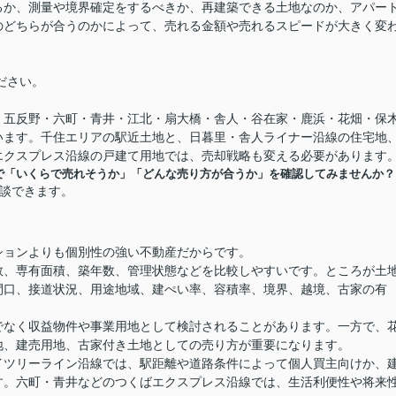
るか、測量や境界確定をするべきか、再建築できる土地なのか、アパー
のどちらが合うのかによって、売れる金額や売れるスピードが大きく変
ださい。
・五反野・六町・青井・江北・扇大橋・舎人・谷在家・鹿浜・花畑・保
います。千住エリアの駅近土地と、日暮里・舎人ライナー沿線の住宅地
エクスプレス沿線の戸建て用地では、売却戦略も変える必要があります
で「いくらで売れそうか」「どんな売り方が合うか」を確認してみませんか？
談できます。
ションよりも個別性の強い不動産だからです。
数、専有面積、築年数、管理状態などを比較しやすいです。ところが土
間口、接道状況、用途地域、建ぺい率、容積率、境界、越境、古家の有
。
でなく収益物件や事業用地として検討されることがあります。一方で、
地、建売用地、古家付き土地としての売り方が重要になります。
イツリーライン沿線では、駅距離や道路条件によって個人買主向けか、
す。六町・青井などのつくばエクスプレス沿線では、生活利便性や将来