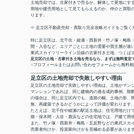
土地売却では、古家付きで売るか、解体して更地にす
用地や建売用地として見てもらえるのか、仲介と買取
ります。
☞ 足立区不動産売却・買取り完全攻略ガイドをご覧く
特に足立区は、北千住・綾瀬・西新井・竹ノ塚・梅島
間・入谷など、エリアごとに土地の需要や買主層が違
東武スカイツリーライン沿線の古家付き土地、つくば
足立区の土地・古家付き土地を売るなら、まずは無料査定
☟プロフィールまたはお問い合わせフォームから無料相
________________________________________
足立区の土地売却で失敗しやすい理由
足立区の土地売却で失敗しやすい理由は、土地がマン
マンションであれば、同じ建物内の過去成約事例、階
の場合は、同じ足立区内でも、道路の幅、土地の形、
無、再建築できるかどうかによって評価が変わります
たとえば、北千住や綾瀬の駅近土地は、住宅用地だけ
畑・保木間・入谷・鹿浜などの住宅地では、戸建て用
また、竹ノ塚・西新井・梅島・五反野などの東武スカ
売業者向けか、投資家向けかを見極める必要がありま