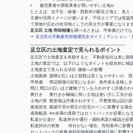
•
建売業者や買取業者が買いやすい土地か
たとえば、北千住・綾瀬・西新井の駅近土地と、舎人
主層や活用イメージが違います。千住エリアでは収益
て用地や広めの住宅地としての見せ方が重要になりま
足立区 土地 売却相場
を調べるときは、坪単価だけでな
☞ 足立区の不動産売却相場完全ガイド｜マンション・
________________________________________
足立区の土地査定で見られるポイント
足立区で土地査定を依頼すると、不動産会社は単に面
土地の査定では、以下のようなポイントを総合的に確
土地査定で見られる項目
価格への影響
土地面積
面積が広いほど総額は高くなりやすいが、買
坪単価
周辺相場の目安になるが、条件差を反映しき
間口
間口が広いほど建物プランを入れやすく評価され
奥行き
奥行きが極端に長い土地は使い方に工夫が必
土地の形
整形地は評価されやすく、不整形地は設計面
接道状況
建築可否や買主の住宅ローンに影響する場合
道路幅員
4m未満の道路ではセットバックが必要にな
私道か公道か
私道持分や通行・掘削承諾の確認が必
私道持分の有無
持分がない場合、売却条件に影響
セットバックの有無
有効宅地面積や建築計画に影響す