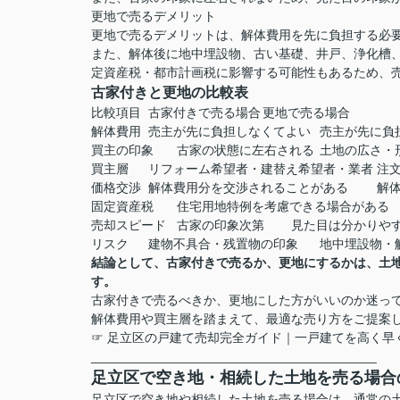
更地で売るデメリット
更地で売るデメリットは、解体費用を先に負担する必
また、解体後に地中埋設物、古い基礎、井戸、浄化槽
定資産税・都市計画税に影響する可能性もあるため、
古家付きと更地の比較表
比較項目
古家付きで売る場合
更地で売る場合
解体費用
売主が先に負担しなくてよい
売主が先に負
買主の印象
古家の状態に左右される
土地の広さ・
買主層
リフォーム希望者・建替え希望者・業者
注
価格交渉
解体費用分を交渉されることがある
解
固定資産税
住宅用地特例を考慮できる場合がある
売却スピード
古家の印象次第
見た目は分かりや
リスク
建物不具合・残置物の印象
地中埋設物・
結論として、古家付きで売るか、更地にするかは、土
す。
古家付きで売るべきか、更地にした方がいいのか迷っ
解体費用や買主層を踏まえて、最適な売り方をご提案
☞ 足立区の戸建て売却完全ガイド｜一戸建てを高く早
________________________________________
足立区で空き地・相続した土地を売る場合
足立区で空き地や相続した土地を売る場合は、通常の