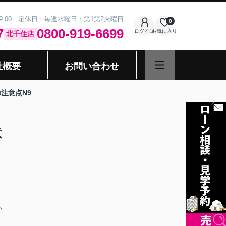
19:00 定休日：毎週水曜日・第1第2火曜日
0
7
0800-919-6699
ログイン
お気に入り
北千住店
社概要
お問い合わせ
注意点N9
意
か