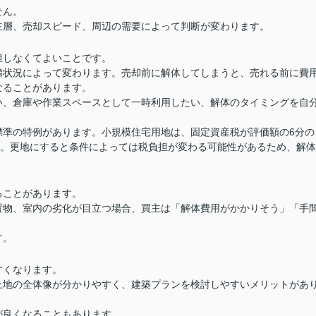
せん。
主層、売却スピード、周辺の需要によって判断が変わります。
担しなくてよいことです。
隣状況によって変わります。売却前に解体してしまうと、売れる前に費
なることがあります。
い、倉庫や作業スペースとして一時利用したい、解体のタイミングを自
標準の特例があります。小規模住宅用地は、固定資産税が評価額の6分の
す。更地にすると条件によっては税負担が変わる可能性があるため、解体
ることがあります。
置物、室内の劣化が目立つ場合、買主は「解体費用がかかりそう」「手
す。
すくなります。
土地の全体像が分かりやすく、建築プランを検討しやすいメリットがあ
が良くなることもあります。