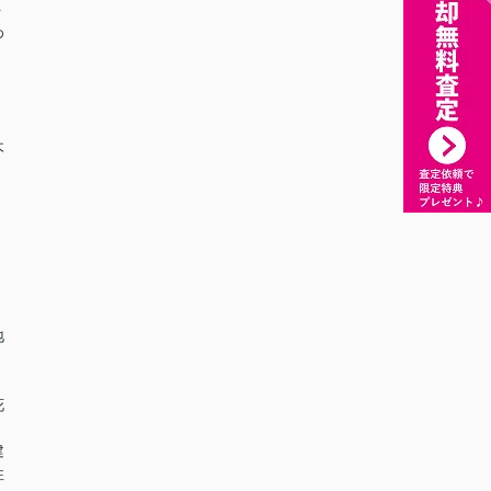
ト
わ
木
、
。
地
花
建
性