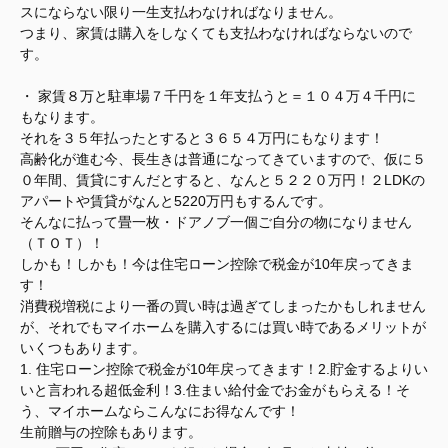
スにならない限り一生支払わなければなりません。
つまり、家賃は購入をしなくても支払わなければならないので
す。
・ 家賃８万と駐車場７千円を１年支払うと＝１０４万４千円に
もなります。
それを３５年払ったとすると３６５４万円にもなります！
高齢化が進む今、長生きは普通になってきていますので、仮に５
０年間、賃貸にすんだとすると、なんと５２２０万円！２LDKの
アパートや賃貸がなんと5220万円もするんです。
そんなに払って畳一枚・ドアノブ一個ご自分の物になりません
（ＴＯＴ）！
しかも！しかも！今は住宅ローン控除で税金が10年戻ってきま
す！
消費税増税により一番の買い時は過ぎてしまったかもしれません
が、それでもマイホームを購入するには買い時であるメリットが
いくつもあります。
1. 住宅ローン控除で税金が10年戻ってきます！2.貯金するよりい
いと言われる超低金利！3.住まい給付金でお金がもらえる！そ
う、マイホームならこんなにお得なんです！
生前贈与の控除もあります。