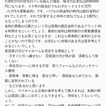
3,000万円の住宅ローンを組んだ場合、毎月のお支払は約85000
円になります。３５年の総合計でもわずか＝３３３６万円
（1.075％変動金利）です。バブルの高金利の時代は銀行金利が
8％でしたので、それで計算すると35年の支払でなんと1億円に
もなってしまうのです。
金利の変動が心配だという方は長期の固定金利であるフラット35
を利用するといいでしょう。最初の金利は都市銀行の変動優遇金
利などよりもお高くなりますが、これなら将来的に金利が上がる
ことがないので安心です。お支払いに余裕のある方は是非考えて
みるといいでしょう。
賃貸派の方がマイホームを否定する理由として
・ ①すぐに引っ越せない ②賃貸の方が気が楽 ③家なんて欲
しくない
・ ④住宅ローンに対する不安 ⑤リフォームなどのメンテナン
ス費用
・ ⑥将来、実家に帰る ⑧まだ早い ⑨頭金をためてから ⑩
親に反対されている
・ などがあるかと思います。
しかし、マイホームも立地や条件を考えて購入すれば、転勤の時
には賃貸に貸しに出すこともできますし、売却をしてもいいでし
ょう。
そして、住宅ローンの場合、万が一の時、生命保険でローンは完