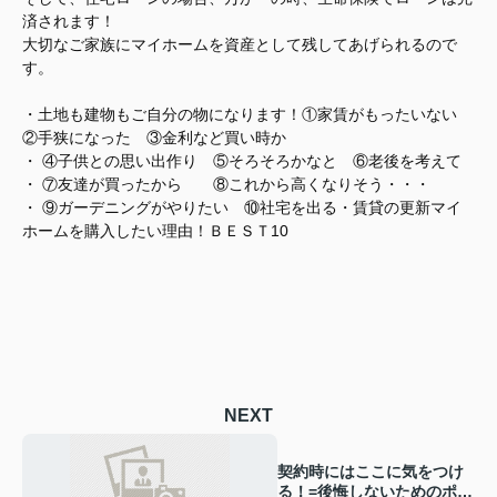
済されます！
大切なご家族にマイホームを資産として残してあげられるので
す。
・土地も建物もご自分の物になります！①家賃がもったいない
②手狭になった ③金利など買い時か
・ ④子供との思い出作り ⑤そろそろかなと ⑥老後を考えて
・ ⑦友達が買ったから ⑧これから高くなりそう・・・
・ ⑨ガーデニングがやりたい ⑩社宅を出る・賃貸の更新マイ
ホームを購入したい理由！ＢＥＳＴ10
NEXT
契約時にはここに気をつけ
る！=後悔しないためのポイ