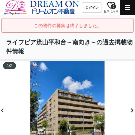
0
ログイン
お気に入り
この物件の募集は終了しました。
ライフピア流山平和台～南向き～の過去掲載物
件情報
1
/
2