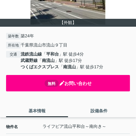
【外観】
築24年
築年数
千葉県流山市流山９丁目
所在地
流鉄流山線
「
平和台
」駅 徒歩4分
交通
武蔵野線
「
南流山
」駅 徒歩17分
つくばエクスプレス
「
南流山
」駅 徒歩17分
お問い合わせ
無料
基本情報
設備条件
ライフピア流山平和台～南向き～
物件名