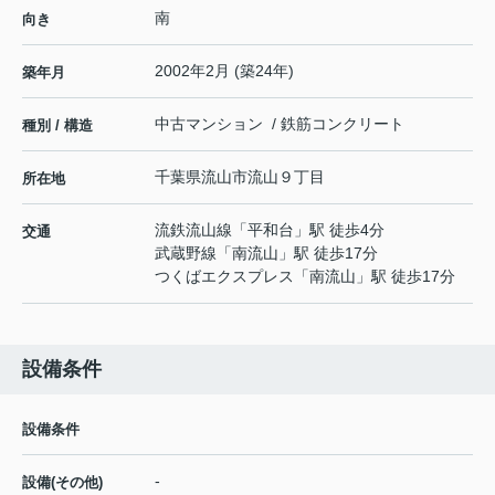
南
向き
2002年2月 (築24年)
築年月
中古マンション / 鉄筋コンクリート
種別 / 構造
千葉県
流山市
流山
９丁目
所在地
流鉄流山線
「
平和台
」駅 徒歩4分
交通
武蔵野線
「
南流山
」駅 徒歩17分
つくばエクスプレス
「
南流山
」駅 徒歩17分
設備条件
設備条件
-
設備(その他)