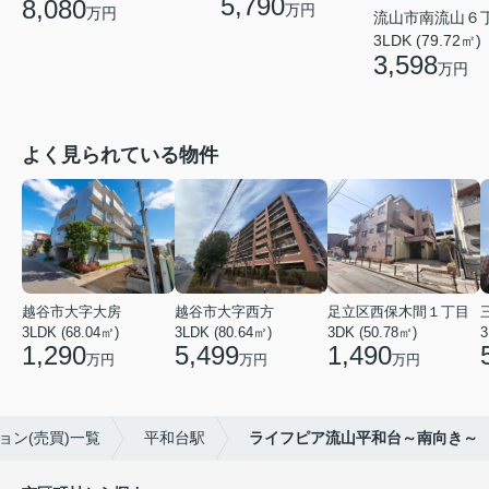
5,790
8,080
万円
万円
流山市南流山６
3LDK (79.72㎡)
3,598
万円
よく見られている物件
越谷市大字大房
越谷市大字西方
足立区西保木間１丁目
3LDK (68.04㎡)
3LDK (80.64㎡)
3DK (50.78㎡)
3
1,290
5,499
1,490
万円
万円
万円
ョン(売買)一覧
平和台駅
ライフピア流山平和台～南向き～