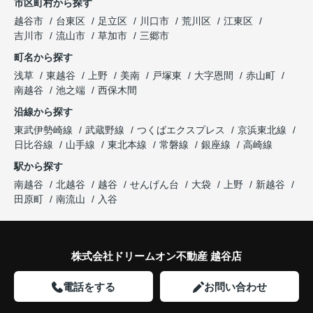
市区町村から探す
越谷市
台東区
足立区
川口市
荒川区
江東区
吉川市
流山市
草加市
三郷市
町名から探す
浅草
東越谷
上野
美南
戸塚東
大字恩間
赤山町
南越谷
池之端
西保木間
沿線から探す
東武伊勢崎線
武蔵野線
つくばエクスプレス
京浜東北線
日比谷線
山手線
東北本線
常磐線
銀座線
高崎線
駅から探す
南越谷
北越谷
越谷
せんげん台
大袋
上野
新越谷
田原町
南流山
入谷
株式会社ドリームオン不動産 越谷店
電話をする
お問い合わせ