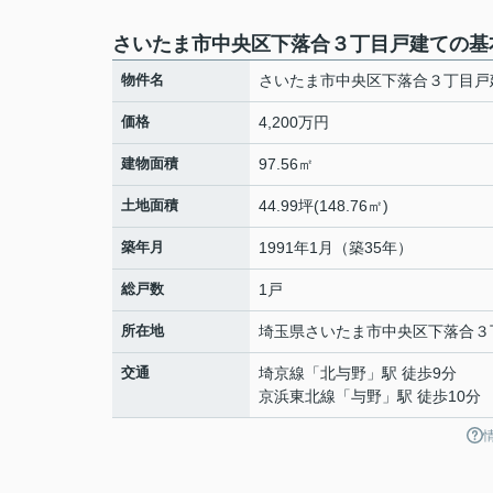
さいたま市中央区下落合３丁目戸建ての基
物件名
さいたま市中央区下落合３丁目戸
価格
4,200万円
建物面積
97.56㎡
土地面積
44.99坪(148.76㎡)
築年月
1991年1月（築35年）
総戸数
1戸
所在地
埼玉県
さいたま市中央区
下落合
３
交通
埼京線
「
北与野
」駅 徒歩9分
京浜東北線
「
与野
」駅 徒歩10分