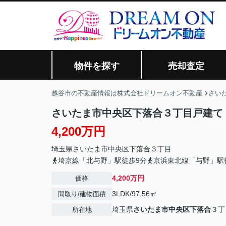
物件を探す
売却査定
越谷市の不動産情報は株式会社ドリームオン不動産
さい
さいたま市中央区下落合３丁目戸建て
4,200万円
埼玉県
さいたま市中央区
下落合
３丁目
埼京線「北与野」駅徒歩9分
京浜東北線「与野」駅
4,200万円
価格
3LDK/97.56㎡
間取り/建物面積
埼玉県
さいたま市中央区
下落合
３丁
所在地