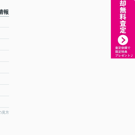
情報
の見方