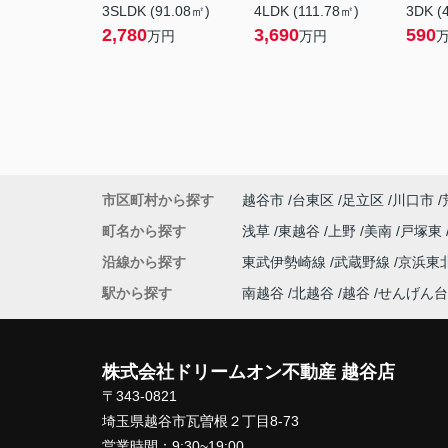
3SLDK (91.08㎡)
4LDK (111.78㎡)
3DK (
2,780
3,690
590
万円
万円
市区町村から探す
越谷市
台東区
足立区
川口市
町名から探す
浅草
東越谷
上野
美南
戸塚東
沿線から探す
東武伊勢崎線
武蔵野線
京浜東
駅から探す
南越谷
北越谷
越谷
せんげん台
株式会社ドリームオン不動産 越谷店
〒343-0821
埼玉県越谷市瓦曽根２丁目8-73
営業時間：
9:30~19:00