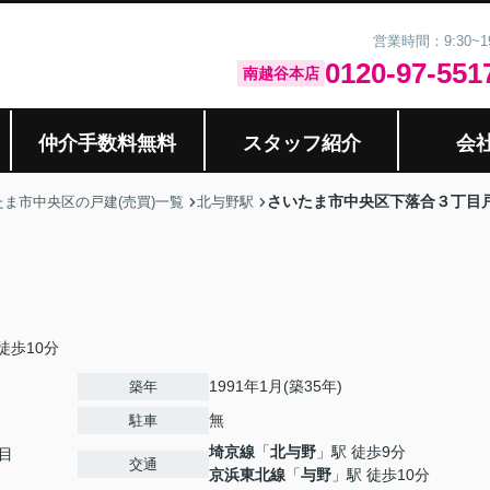
営業時間：9:30~
0120-97-551
南越谷本店
仲介手数料無料
スタッフ紹介
会
さいたま市中央区下落合３丁目
たま市中央区の戸建(売買)一覧
北与野駅
徒歩10分
1991年1月(築35年)
築年
無
駐車
埼京線
「
北与野
」駅 徒歩9分
目
交通
京浜東北線
「
与野
」駅 徒歩10分