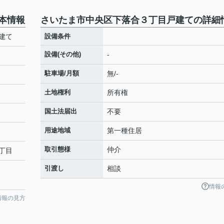
本情報
さいたま市中央区下落合３丁目戸建ての詳細
建て
設備条件
設備(その他)
-
駐車場/月額
無/-
土地権利
所有権
国土法届出
不要
用途地域
第一種住居
取引態様
仲介
丁目
引渡し
相談
情報
情報の見方