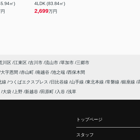
45.94㎡)
4LDK (83.84㎡)
2,699
万円
万円
荒川区
江東区
吉川市
流山市
草加市
三郷市
大字恩間
赤山町
南越谷
池之端
西保木間
北線
つくばエクスプレス
日比谷線
山手線
東北本線
常磐線
銀座線
大袋
上野
新越谷
田原町
入谷
浅草
トップページ
スタッフ