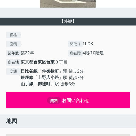
【外観】
-
価格
-
1LDK
面積
間取り
築22年
4階/10階建
築年数
所在階
東京都
台東区
台東
３丁目
所在地
日比谷線
「
仲御徒町
」駅 徒歩2分
交通
銀座線
「
上野広小路
」駅 徒歩7分
山手線
「
御徒町
」駅 徒歩6分
お問い合わせ
無料
地図