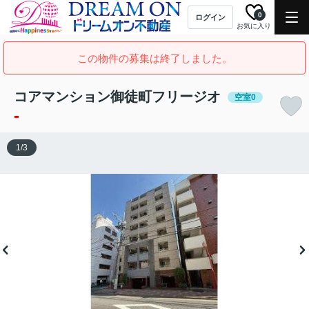
0
ログイン
お気に入り
この物件の募集は終了しました。
コアマンション御徒町フリージオ
空室0
-
1
/
3