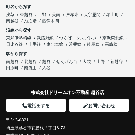
町名から探す
浅草
東越谷
上野
美南
戸塚東
大字恩間
赤山町
南越谷
池之端
西保木間
沿線から探す
東武伊勢崎線
武蔵野線
つくばエクスプレス
京浜東北線
日比谷線
山手線
東北本線
常磐線
銀座線
高崎線
駅から探す
南越谷
北越谷
越谷
せんげん台
大袋
上野
新越谷
田原町
南流山
入谷
株式会社ドリームオン不動産 越谷店
電話をする
お問い合わせ
〒343-0821
埼玉県越谷市瓦曽根２丁目8-73