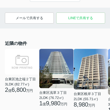
メールで共有する
LINEで共有する
近隣の物件
台東区池之端２丁目
3LDK (82.77㎡)
2
6,800
億
万円
台東区浅草３丁目
台東区根岸３丁目
2LDK (76.72㎡)
2LDK (55.71㎡)
1
9,980
8,980
億
万円
3
万円