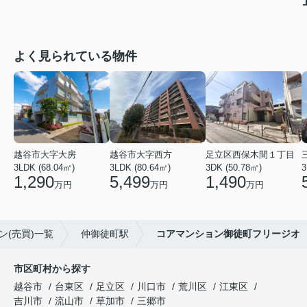
よく見られている物件
越谷市大字大房
越谷市大字西方
足立区西保木間１丁目
3LDK (68.04㎡)
3LDK (80.64㎡)
3DK (50.78㎡)
3
1,290
5,499
1,490
万円
万円
万円
ン(売買)一覧
仲御徒町駅
コアマンション御徒町フリージオ
市区町村から探す
越谷市
台東区
足立区
川口市
荒川区
江東区
吉川市
流山市
草加市
三郷市