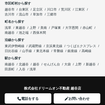
市区町村から探す
越谷市
台東区
足立区
川口市
荒川区
江東区
吉川市
流山市
草加市
三郷市
町名から探す
浅草
東越谷
上野
美南
戸塚東
大字恩間
赤山町
南越谷
池之端
西保木間
沿線から探す
東武伊勢崎線
武蔵野線
京浜東北線
つくばエクスプレス
日比谷線
山手線
東北本線
常磐線
銀座線
高崎線
駅から探す
南越谷
北越谷
越谷
せんげん台
大袋
上野
新越谷
田原町
入谷
浅草
株式会社ドリームオン不動産 越谷店
電話をする
お問い合わせ