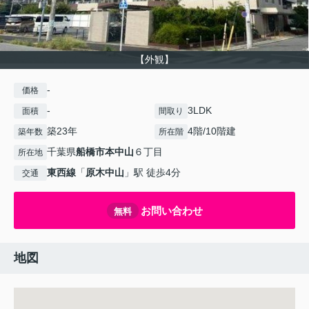
【外観】
-
価格
-
3LDK
面積
間取り
築23年
4階/10階建
築年数
所在階
千葉県
船橋市
本中山
６丁目
所在地
東西線
「
原木中山
」駅 徒歩4分
交通
お問い合わせ
無料
地図