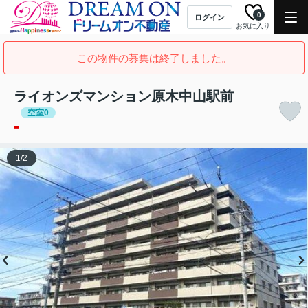
0
ログイン
お気に入り
この物件の募集は終了しました。
ライオンズマンション原木中山駅前
空室0
-
1
/
2