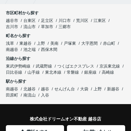
市区町村から探す
越谷市
台東区
足立区
川口市
荒川区
江東区
吉川市
流山市
草加市
三郷市
町名から探す
浅草
東越谷
上野
美南
戸塚東
大字恩間
赤山町
南越谷
池之端
西保木間
沿線から探す
東武伊勢崎線
武蔵野線
つくばエクスプレス
京浜東北線
日比谷線
山手線
東北本線
常磐線
銀座線
高崎線
駅から探す
南越谷
北越谷
越谷
せんげん台
大袋
上野
新越谷
田原町
南流山
入谷
株式会社ドリームオン不動産 越谷店