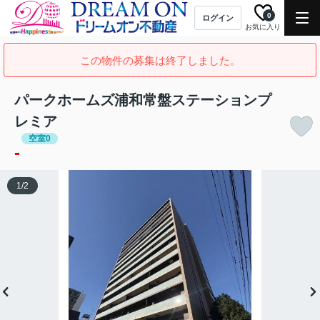
0
ログイン
お気に入り
この物件の募集は終了しました。
パークホームズ浦和常盤ステーションプ
レミア
空室0
-
1
/
2