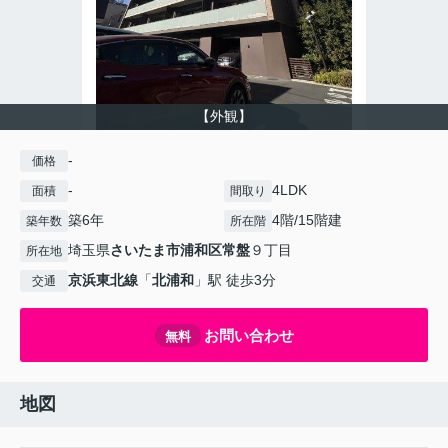
【外観】
-
価格
-
4LDK
面積
間取り
築6年
4階/15階建
築年数
所在階
埼玉県
さいたま市浦和区
常盤
９丁目
所在地
京浜東北線
「
北浦和
」駅 徒歩3分
交通
お問い合わせ
無料
地図