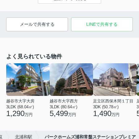
メールで共有する
LINEで共有する
よく見られている物件
越谷市大字大房
越谷市大字西方
足立区西保木間１丁目
3LDK (68.04㎡)
3LDK (80.64㎡)
3DK (50.78㎡)
3
1,290
5,499
1,490
万円
万円
万円
覧
北浦和駅
パークホームズ浦和常盤ステーションプレミア