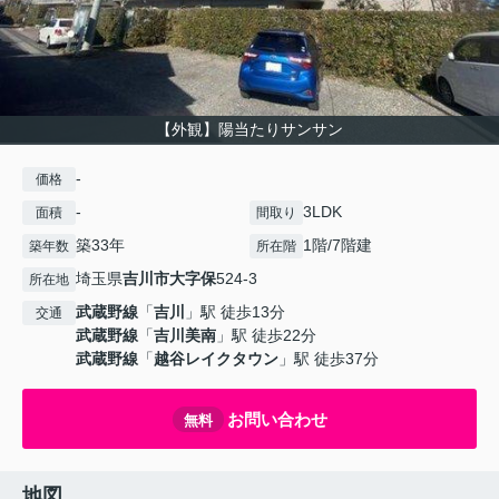
【外観】陽当たりサンサン
-
価格
-
3LDK
面積
間取り
築33年
1階/7階建
築年数
所在階
埼玉県
吉川市
大字保
524-3
所在地
武蔵野線
「
吉川
」駅 徒歩13分
交通
武蔵野線
「
吉川美南
」駅 徒歩22分
武蔵野線
「
越谷レイクタウン
」駅 徒歩37分
お問い合わせ
無料
地図