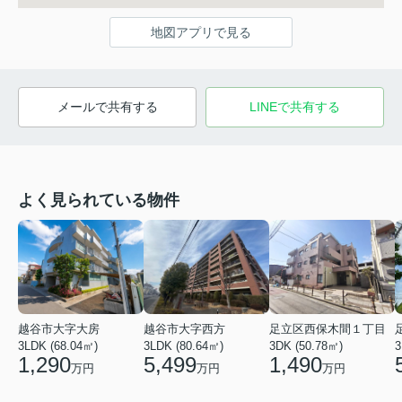
地図アプリで見る
メールで共有する
LINEで共有する
よく見られている物件
越谷市大字大房
越谷市大字西方
足立区西保木間１丁目
3LDK (68.04㎡)
3LDK (80.64㎡)
3DK (50.78㎡)
3
1,290
5,499
1,490
万円
万円
万円