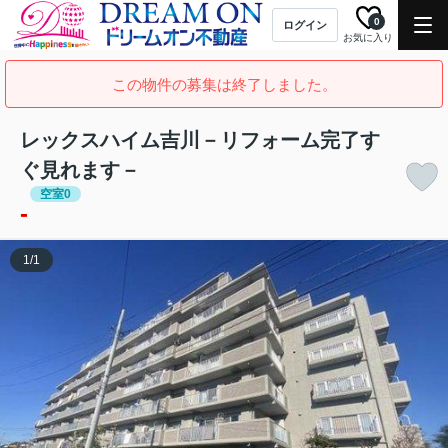
0
ログイン
お気に入り
この物件の募集は終了しました。
レックスハイム吉川－リフォーム完了す
ぐ見れます－
空室0
-
1
/
1