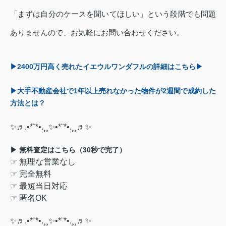
「まずは自分のケースを聞いてほしい」という段階でも問題
ありませんので、お気軽にお問い合わせください。
▶2400
万円高く売れたイエウルワンダフルの詳細はこちら▶
▶
大手不動産会社で1
年以上売れなかった物件が2
週間で成約した
方法とは？
✨
♬
.•*¨*•.¸¸
✨
•
*
¨
*
•
.
¸¸♬
✨
▶
無料査定はこちら（30
秒で完了）
☞
無理な営業なし
☞
完全無料
☞
最短当日対応
☞
匿名
OK
✨
♬
.•*¨*•.¸¸
✨
•
*
¨
*
•
.
¸¸♬
✨