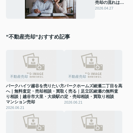
売却の流れは？
自宅を安心して
2026.04.27
売るための基本
手順を解説
”不動産売却”おすすめ記事
不動産売却
不動産売却
パークハイツ越谷を売りたい方
パークホームズ綾瀬二丁目を高
へ｜無料査定・売却相談・買取
く売る｜足立区綾瀬の無料査
り相談｜越谷市大里・大袋駅の
定・売却相談・買取り相談
マンション売却
2026.06.21
2026.06.21