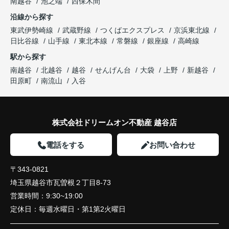
南越谷
池之端
西保木間
沿線から探す
東武伊勢崎線
武蔵野線
つくばエクスプレス
京浜東北線
日比谷線
山手線
東北本線
常磐線
銀座線
高崎線
駅から探す
南越谷
北越谷
越谷
せんげん台
大袋
上野
新越谷
田原町
南流山
入谷
株式会社ドリームオン不動産 越谷店
電話をする
お問い合わせ
〒343-0821
埼玉県越谷市瓦曽根２丁目8-73
営業時間：
9:30~19:00
定休日：
毎週水曜日・第1第2火曜日