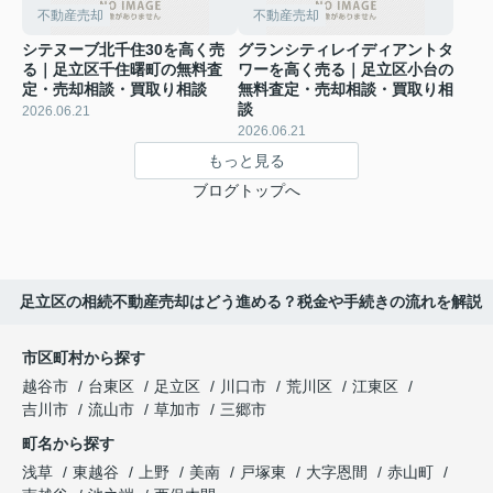
不動産売却
不動産売却
シテヌーブ北千住30を高く売
グランシティレイディアントタ
る｜足立区千住曙町の無料査
ワーを高く売る｜足立区小台の
定・売却相談・買取り相談
無料査定・売却相談・買取り相
談
2026.06.21
2026.06.21
もっと見る
ブログトップへ
足立区の相続不動産売却はどう進める？税金や手続きの流れを解説
市区町村から探す
越谷市
台東区
足立区
川口市
荒川区
江東区
吉川市
流山市
草加市
三郷市
町名から探す
浅草
東越谷
上野
美南
戸塚東
大字恩間
赤山町