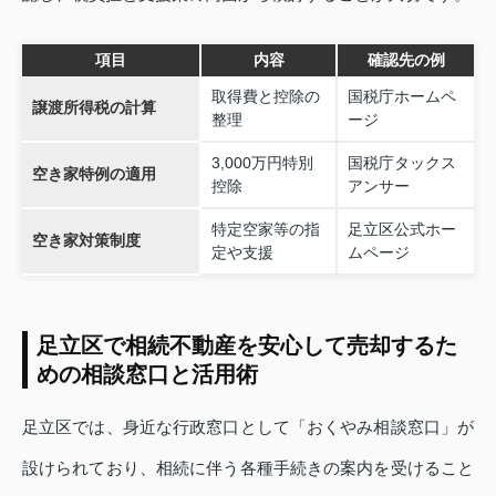
項目
内容
確認先の例
取得費と控除の
国税庁ホームペ
譲渡所得税の計算
整理
ージ
3,000万円特別
国税庁タックス
空き家特例の適用
控除
アンサー
特定空家等の指
足立区公式ホー
空き家対策制度
定や支援
ムページ
足立区で相続不動産を安心して売却するた
めの相談窓口と活用術
足立区では、身近な行政窓口として「おくやみ相談窓口」が
設けられており、相続に伴う各種手続きの案内を受けること