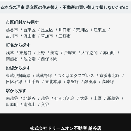
決まる本当の理由 足立区の住み替え・不動産の買い替えで損しないために
市区町村から探す
越谷市
台東区
足立区
川口市
荒川区
江東区
吉川市
流山市
草加市
三郷市
町名から探す
浅草
東越谷
上野
美南
戸塚東
大字恩間
赤山町
南越谷
池之端
西保木間
沿線から探す
東武伊勢崎線
武蔵野線
つくばエクスプレス
京浜東北線
日比谷線
山手線
東北本線
常磐線
銀座線
高崎線
駅から探す
南越谷
北越谷
越谷
せんげん台
大袋
上野
新越谷
田原町
南流山
入谷
株式会社ドリームオン不動産 越谷店