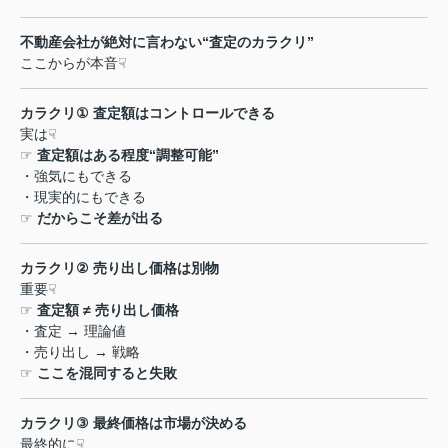
不動産会社が絶対に言わない
“
査定のカラクリ
”
ここからが本音
☟
カラクリ
①
査定額はコントロールできる
実は
☟
☞
査定額はある程度
“
調整可能
”
・強気にもできる
・現実的にもできる
☞
だからこそ差が出る
カラクリ
②
売り出し価格は別物
重要
☟
☞
査定額
≠
売り出し価格
・査定
→
理論値
・売り出し
→
戦略
☞
ここを混同すると失敗
カラクリ
③
最終価格は市場が決める
最終的に
☟