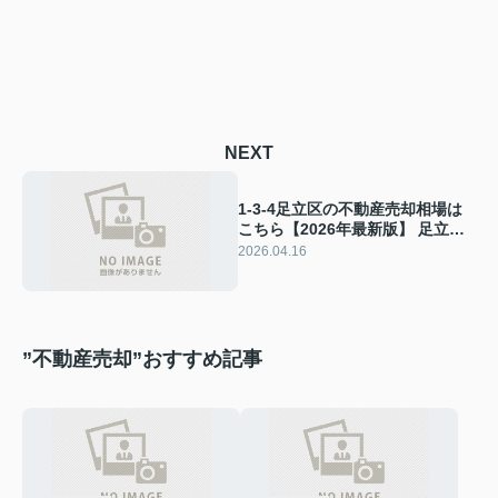
NEXT
1-3-4足立区の不動産売却相場は
こちら【2026年最新版】 足立区
の住み替え・不動産の買い替えで
2026.04.16
損しない価格の見方
”不動産売却”おすすめ記事