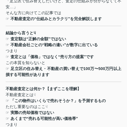
「足立区で住み替えしたいけど、査定の仕組みが分からなくて不
安
…
」
そんな方に向けてこの記事では
☞
不動産査定の
“
仕組みとカラクリ
”
を完全解説します
結論から言うと
☟
☞
査定額は
“
正解の金額
”
ではない
☞
不動産会社ごとの
“
戦略の違い
”
が数字に出ている
つまり
☞
査定とは「価格」ではなく
“
売り方の提案
”
です
この本質を知らないと
☞
足立区の住み替え・不動産の買い替えで
100
万〜
500
万円以上
損する可能性があります
不動産査定とは何か？【まずここを理解】
不動産査定とは
☟
☞
「この物件はいくらで売れそうか？」を予測するもの
ただし重要なのはここ
☟
☞
実際の売却価格ではない
☞
あくまで
“
売れる可能性が高い価格帯
”
つまり