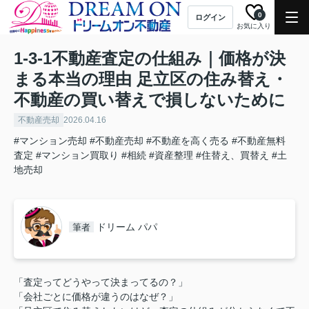
0
ログイン
お気に入り
1-3-1不動産査定の仕組み｜価格が決
まる本当の理由 足立区の住み替え・
不動産の買い替えで損しないために
不動産売却
2026.04.16
#マンション売却
#不動産売却
#不動産を高く売る
#不動産無料
査定
#マンション買取り
#相続
#資産整理
#住替え、買替え
#土
地売却
ドリーム パパ
筆者
「査定ってどうやって決まってるの？」
「会社ごとに価格が違うのはなぜ？」