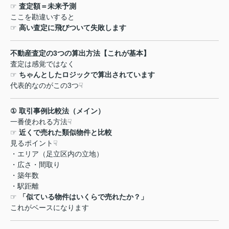
☞
査定額＝未来予測
ここを勘違いすると
☞
高い査定に飛びついて失敗します
不動産査定の
3
つの算出方法【これが基本】
査定は感覚ではなく
☞
ちゃんとしたロジックで算出されています
代表的なのがこの
3
つ
☟
①
取引事例比較法（メイン）
一番使われる方法
☟
☞
近くで売れた類似物件と比較
見るポイント
☟
・エリア（足立区内の立地）
・広さ・間取り
・築年数
・駅距離
☞
「似ている物件はいくらで売れたか？」
これがベースになります