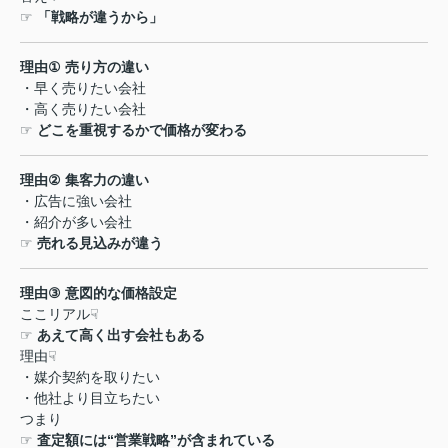
☞
「戦略が違うから」
理由
①
売り方の違い
・早く売りたい会社
・高く売りたい会社
☞
どこを重視するかで価格が変わる
理由
②
集客力の違い
・広告に強い会社
・紹介が多い会社
☞
売れる見込みが違う
理由
③
意図的な価格設定
ここリアル
☟
☞
あえて高く出す会社もある
理由
☟
・媒介契約を取りたい
・他社より目立ちたい
つまり
☞
査定額には
“
営業戦略
”
が含まれている