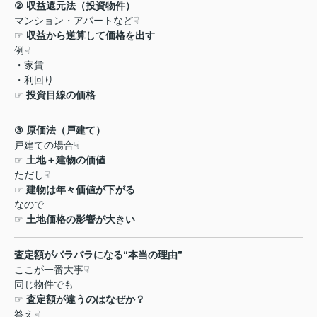
②
収益還元法（投資物件）
マンション・アパートなど
☟
☞
収益から逆算して価格を出す
例
☟
・家賃
・利回り
☞
投資目線の価格
③
原価法（戸建て）
戸建ての場合
☟
☞
土地＋建物の価値
ただし
☟
☞
建物は年々価値が下がる
なので
☞
土地価格の影響が大きい
査定額がバラバラになる
“
本当の理由
”
ここが一番大事
☟
同じ物件でも
☞
査定額が違うのはなぜか？
答え
☟