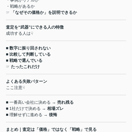
・事例がリアルか
・戦略があるか
☞
「なぜその価格か」を説明できるか
査定を
“
武器
”
にできる人の特徴
成功する人は
☟
■
数字に振り回されない
■
比較して判断している
■
戦略で選んでいる
☞
たったこれだけ
よくある失敗パターン
ここ注意
☟
■
一番高い会社に決める
→
売れ残る
■ 1
社だけで決める
→
相場ズレ
■
理解せずに進める
→
後悔
まとめ｜査定は「価格」ではなく「戦略」で見る