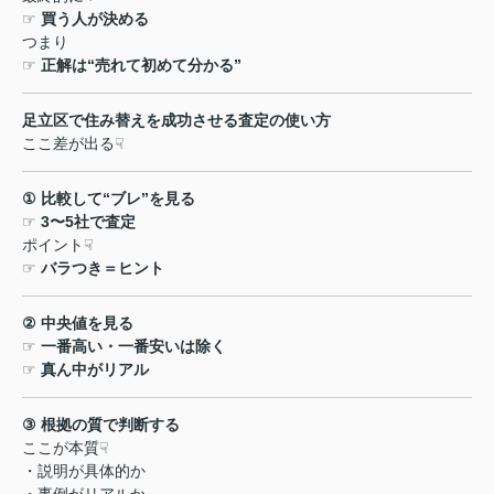
☞
買う人が決める
つまり
☞
正解は
“
売れて初めて分かる
”
足立区で住み替えを成功させる査定の使い方
ここ差が出る
☟
①
比較して
“
ブレ
”
を見る
☞
3
〜
5
社で査定
ポイント
☟
☞
バラつき＝ヒント
②
中央値を見る
☞
一番高い・一番安いは除く
☞
真ん中がリアル
③
根拠の質で判断する
ここが本質
☟
・説明が具体的か