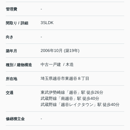
-
管理費
3SLDK
間取り / 詳細
-
向き
2006年10月 (築19年)
築年月
中古一戸建 / 木造
種別 / 建物構造
埼玉県
越谷市
東越谷
８丁目
所在地
東武伊勢崎線
「
越谷
」駅 徒歩26分
交通
武蔵野線
「
南越谷
」駅 徒歩40分
武蔵野線
「
越谷レイクタウン
」駅 徒歩40分
-
修繕積立金