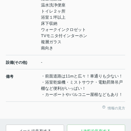
温水洗浄便座
トイレ２ヶ所
浴室１坪以上
床下収納
ウォークインクロゼット
TVモニタ付インターホン
複層ガラス
南向き
-
設備(その他)
・前面道路は11mと広々！車通りも少ない！
備考
・浴室乾燥機・ミストサウナ・電動昇降吊戸
棚など便利がいっぱい！
・カーポートやバルコニー屋根などもあり！
情報の見方