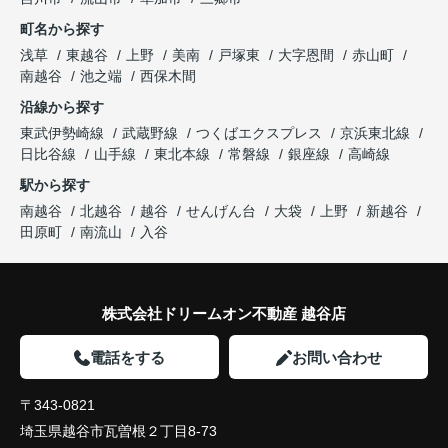
町名から探す
浅草
東越谷
上野
美南
戸塚東
大字恩間
赤山町
南越谷
池之端
西保木間
沿線から探す
東武伊勢崎線
武蔵野線
つくばエクスプレス
京浜東北線
日比谷線
山手線
東北本線
常磐線
銀座線
高崎線
駅から探す
南越谷
北越谷
越谷
せんげん台
大袋
上野
新越谷
田原町
南流山
入谷
株式会社ドリームオン不動産 越谷店
電話をする
お問い合わせ
〒343-0821
埼玉県越谷市瓦曽根２丁目8-73