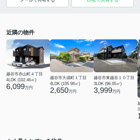
メールで共有する
LINEで共有する
近隣の物件
越谷市赤山町４丁目
越谷市大成町１丁目
越谷市東越谷１０丁目
4LDK (102.46㎡)
4LDK (105.98㎡)
3LDK (96.05㎡)
6,099
万円
2,650
3,999
万円
万円
3