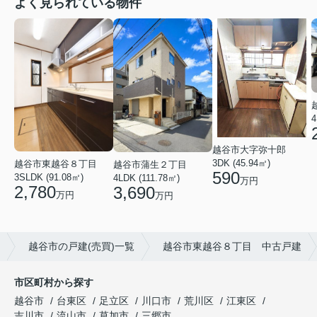
よく見られている物件
4
越谷市大字弥十郎
3DK (45.94㎡)
越谷市東越谷８丁目
越谷市蒲生２丁目
590
3SLDK (91.08㎡)
4LDK (111.78㎡)
万円
2,780
3,690
万円
万円
越谷市の戸建(売買)一覧
越谷市東越谷８丁目 中古戸建
市区町村から探す
越谷市
台東区
足立区
川口市
荒川区
江東区
吉川市
流山市
草加市
三郷市