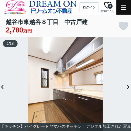
0
ログイン
お気に入り
越谷市東越谷８丁目 中古戸建
2,780
万円
1
/
18
【キッチン】ハイグレードヤマハのキッチン！デジタル加工された写真