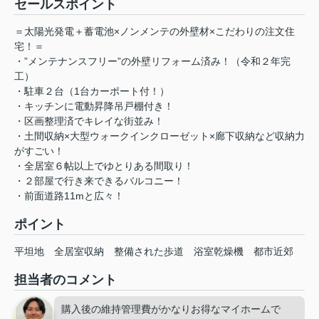
セールスポイント
＝太陽光発電＋蓄電池×ノンメンテの外壁材×こだわりの注文住
宅！＝
・”メンテナンスフリー”の外壁リフォーム済み！（令和２年完
工）
・駐車２台（1台カーポート付！）
・キッチンに電動昇降吊戸棚付き！
・区画整理済でキレイな街並み！
・土間収納×大型ウォークインクローゼット×廊下収納など収納力
がすごい！
・全居室６帖以上でゆとりある間取り！
・２部屋で行き来できるバルコニー！
・前面道路11mと広々！
ポイント
平坦地
全居室収納
整備された歩道
浴室乾燥機
都市近郊
担当者のコメント
購入後の維持管理費がかなりお得なマイホームで