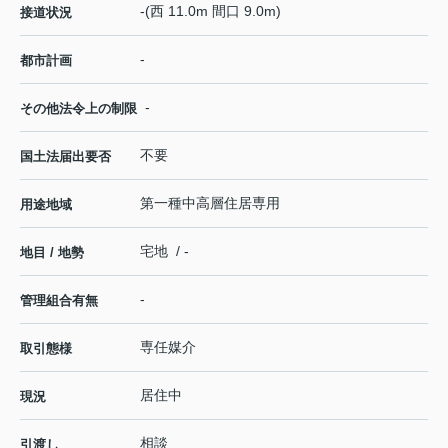
-(西 11.0m 間口 9.0m)
接道状況
-
都市計画
-
その他法令上の制限
不要
国土法届出要否
第一種中高層住居専用
用途地域
宅地 / -
地目 / 地勢
-
管理組合有無
専任媒介
取引態様
居住中
現況
相談
引渡し