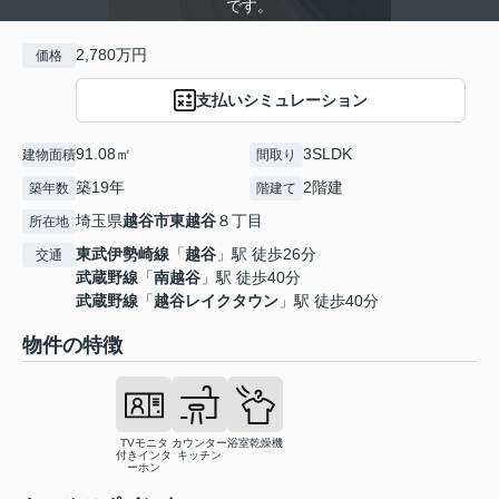
です。
2,780万円
価格
支払いシミュレーション
91.08㎡
3SLDK
建物面積
間取り
築19年
2階建
築年数
階建て
埼玉県
越谷市
東越谷
８丁目
所在地
東武伊勢崎線
「
越谷
」駅 徒歩26分
交通
武蔵野線
「
南越谷
」駅 徒歩40分
武蔵野線
「
越谷レイクタウン
」駅 徒歩40分
物件の特徴
TVモニタ
カウンター
浴室乾燥機
付きインタ
キッチン
ーホン