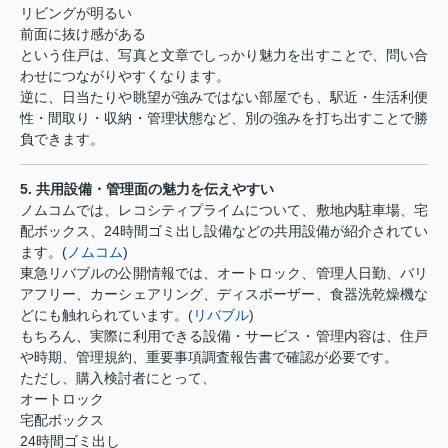
リビングが明るい
前面に抜け感がある
という住戸は、写真と文章でしっかり魅力を出すことで、問い合
わせにつながりやすくなります。
逆に、日当たりや眺望が強みではない部屋でも、駅近・生活利便
性・間取り・収納・管理状態など、別の強みを打ち出すことで勝
負できます。
5.
共用設備・管理面の魅力を伝えやすい
ノムコムでは、レコシティプライムについて、敷地内駐車場、宅
配ボックス、
24
時間ゴミ出し設備などの共用設備が紹介されてい
ます。
(
ノムコム
)
東急リバブルの公開情報では、オートロック、管理人日勤、バリ
アフリー、カーシェアリング、ディスポーザー、食器洗乾燥機な
どにも触れられています。
(
リバブル
)
もちろん、実際に利用できる設備・サービス・管理内容は、住戸
や時期、管理規約、重要事項調査報告書で確認が必要です。
ただし、購入検討者にとって、
オートロック
宅配ボックス
24
時間ゴミ出し