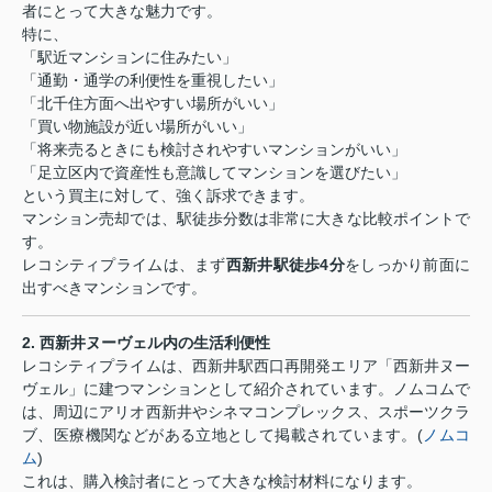
者にとって大きな魅力です。
特に、
「駅近マンションに住みたい」
「通勤・通学の利便性を重視したい」
「北千住方面へ出やすい場所がいい」
「買い物施設が近い場所がいい」
「将来売るときにも検討されやすいマンションがいい」
「足立区内で資産性も意識してマンションを選びたい」
という買主に対して、強く訴求できます。
マンション売却では、駅徒歩分数は非常に大きな比較ポイントで
す。
レコシティプライムは、まず
西新井駅徒歩
4
分
をしっかり前面に
出すべきマンションです。
2.
西新井ヌーヴェル内の生活利便性
レコシティプライムは、西新井駅西口再開発エリア「西新井ヌー
ヴェル」に建つマンションとして紹介されています。ノムコムで
は、周辺にアリオ西新井やシネマコンプレックス、スポーツクラ
ブ、医療機関などがある立地として掲載されています。
(
ノムコ
ム
)
これは、購入検討者にとって大きな検討材料になります。