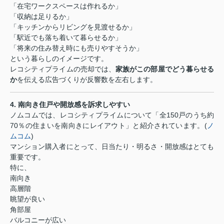
「在宅ワークスペースは作れるか」
「収納は足りるか」
「キッチンからリビングを見渡せるか」
「駅近でも落ち着いて暮らせるか」
「将来の住み替え時にも売りやすそうか」
という暮らしのイメージです。
レコシティプライムの売却では、
家族がこの部屋でどう暮らせる
か
を伝える広告づくりが反響数を左右します。
4.
南向き住戸や開放感を訴求しやすい
ノムコムでは、レコシティプライムについて「全
150
戸のうち約
70
％の住まいを南向きにレイアウト」と紹介されています。
(
ノ
ムコム
)
マンション購入者にとって、日当たり・明るさ・開放感はとても
重要です。
特に、
南向き
高層階
眺望が良い
角部屋
バルコニーが広い