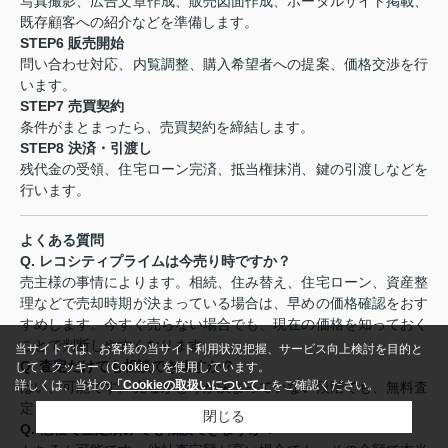
写真撮影、広告文章作成、販売図面作成、ポータルサイト掲載、
既存顧客への紹介などを準備します。
STEP6
販売開始
問い合わせ対応、内覧調整、購入希望者への提案、価格交渉を行
います。
STEP7
売買契約
条件がまとまったら、売買契約を締結します。
STEP8
決済・引渡し
残代金の受領、住宅ローン完済、抵当権抹消、鍵の引渡しなどを
行います。
よくある質問
Q.
レコシティプライムは今売り時ですか？
売主様の事情によります。相続、住み替え、住宅ローン、資産整
理などで売却時期が決まっている場合は、早めの価格確認をおす
すめします。今すぐ売らない場合でも、現在の価格を知っておく
ことで判断しやすくなります。
当サイトでは、お客様の当サイト利用状況把握、サービス向上検討を目的と
Q.
査定だけでも相談できますか？
して、クッキー（Cookie）を使用しています。
詳しくは、当社の
「Cookieの取扱いについて」
をご確認ください。
はい、可能です。売るかどうか決まっていない段階でも、無料査
定をご利用いただけます。
閉じる
Q.
他社で査定済みでも相談できますか？