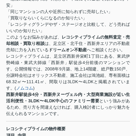
安」
「同じマンションの人や近所に知られずに売却したい」
「買取りならいくらになるのか知りたい」
「レコシティグランデやザ・ステージオと比較して、どう売れば
いいのか知りたい」
このようなお悩みがあれば、
レコシティプライムの無料査定・売
却相談・買取り相談
は、足立区・北千住・西新井エリアの不動産
売却に力を入れている
ドリームオン不動産
へご相談ください。
レコシティプライムは、足立区西新井栄町
1
丁目にある、東武伊
勢崎線・東武大師線「西新井」駅徒歩
4
分前後のマンションで
す。公開情報では、
2008
年
9
月築、地上
14
階建、総戸数
150
戸、
分譲時会社はオリックス不動産、施工会社は鴻池組、専有面積は
68.32
㎡〜
111.41
㎡、間取りは
3LDK
〜
4LDK
と掲載されていま
す。
(
ノムコム
)
西新井駅徒歩
4
分・西新井ヌーヴェル内・大型商業施設が近い生
活利便性・
3LDK
〜
4LDK
中心のファミリー需要
という強みがあ
るため、売り方を間違えなければ、購入検討者にしっかり魅力を
伝えられるマンションです。
レコシティプライムの物件概要
項目
内容