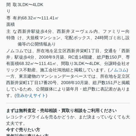
間取
3LDK
〜
4LDK
り
専有
約
68.32
㎡〜
111.41
㎡
面積
主な
西新井駅徒歩
4
分、西新井ヌーヴェル内、ファミリー向
特徴
け、大規模マンション、宅配ボックス、
24
時間ゴミ出し設
備等の公開情報あり
ノムコムでは、所在地を足立区西新井栄町
1
丁目、交通を「西新
井」駅徒歩
4
分、
2008
年
9
月築、
RC
造
14
階建、総戸数
150
戸、専
有面積
68.32
㎡〜
111.41
㎡、間取り
3LDK
〜
4LDK
、分譲時会社オ
リックス不動産、施工会社鴻池組と掲載しています。
(
ノムコム
)
一方、東京建物のマンションデータベースでは、所在地を足立区
西新井栄町
1
丁目
17
番
20
号、
2008
年
10
月築、総戸数
151
戸と掲載
しているため、公開媒体により築年月・総戸数に表記差がありま
す。
(
住みかえサイト
)
まずは無料査定・売却相談・買取り相談をご利用ください
レコシティプライムを売るかどうか、まだ決まっていなくても大
丈夫です。
今すぐ売りたい方