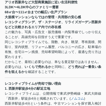
アリオ西新井など大型商業施設に近い生活利便性
3LDK
〜
4LDK
中心のファミリー需要
68
㎡台〜
111
㎡台までの幅広い住戸プラン
大規模マンションならではの管理・共用部の安心感
レコシティグランデ、ザ・ステージオ、リライズガーデン西新井
などと比較されるエリア内での存在感
この魅力を、写真・広告文・販売価格・内覧導線でしっかり伝え
ることが、高値売却を目指すうえで重要です。
同じレコシティプライムでも、階数、向き、眺望、専有面積、間
取り、室内状態、リフォーム履歴、バルコニーの広さ、駐車場の
有無、住宅ローン残債、売却希望時期によって、最適な売り方は
変わります。
だからこそ、最初に必要なのは、単なる査定額ではありません。
必要なのは、
いくらで売れるか
と同時に、
どう売れば一番良い条
件を狙えるか
を確認することです。
レコシティプライムが売却で強い理由
1.
西新井駅徒歩
4
分の駅近立地
レコシティプライムは、公開情報で東武伊勢崎線・東武大師線
「西新井」駅徒歩
4
分と掲載されています。
(
ノムコム
)
西新井駅徒歩
4
分という条件は、中古マンションを探す購入検討