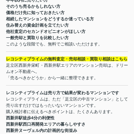
半年以内に売りたい方
そのうち売るかもしれない方
価格だけ先に知っておきたい方
相続したマンションをどうするか迷っている方
住み替えの資金計画を立てたい方
他社査定のセカンドオピニオンがほしい方
一般売却と買取りを比較したい方
このような段階でも、無料でご相談いただけます。
レコシティプライムの無料査定・売却相談・買取り相談はこちら
足立区西新井栄町・西新井駅エリアのマンション売却は、ドリー
ムオン不動産へ。
「売るべきかどうか」から一緒に整理できます。
レコシティプライムは売り方で結果が変わるマンションです
レコシティプライムは、ただ「足立区の中古マンション」として
売り出すだけではもったいないマンションです。
購入検討者に伝えるべきポイントは、たくさんあります。
西新井駅徒歩
4
分の利便性
西新井駅西口再開発エリアの暮らしやすさ
西新井ヌーヴェル内の計画的な街並み