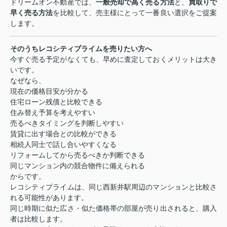
ドリームオン不動産では、
一般売却で高く売る方法
と、
買取りで
早く売る方法
を比較して、売主様にとって一番良い選択をご提案
します。
そのうちレコシティプライムを売りたい方へ
今すぐ売る予定がなくても、早めに査定しておくメリットは大き
いです。
なぜなら、
現在の価格目安が分かる
住宅ローン残債と比較できる
住み替え予算を考えやすい
売るべきタイミングを判断しやすい
賃貸に出す場合との比較ができる
相続人同士で話し合いやすくなる
リフォームしてから売るべきか判断できる
同じマンション内の競合物件に備えられる
からです。
レコシティプライムは、同じ西新井駅周辺のマンションと比較さ
れる可能性があります。
同じ時期に似た広さ・似た価格帯の部屋が売り出されると、購入
者は比較します。