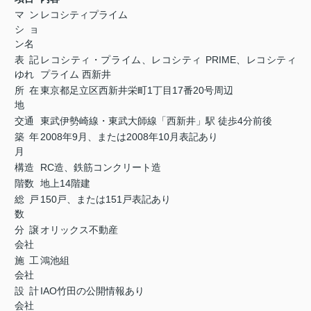
マン
レコシティプライム
ショ
ン名
表記
レコシティ・プライム、レコシティ
PRIME
、レコシティ
ゆれ
プライム 西新井
所在
東京都足立区西新井栄町
1
丁目
17
番
20
号周辺
地
交通
東武伊勢崎線・東武大師線「西新井」駅 徒歩
4
分前後
築年
2008
年
9
月、または
2008
年
10
月表記あり
月
構造
RC
造、鉄筋コンクリート造
階数
地上
14
階建
総戸
150
戸、または
151
戸表記あり
数
分譲
オリックス不動産
会社
施工
鴻池組
会社
設計
IAO
竹田の公開情報あり
会社