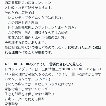
西新井駅周辺の駅近マンション
と比較される可能性があります。
そのため、広告では、
「レコシティプライムならではの魅力」
「この部屋を選ぶ理由」
「同じ西新井駅周辺のマンションと比べた強み」
「この階数・向き・間取りならではの価値」
「現在の競合物件と比べた価格の見せ方」
を整理する必要があります。
単に相場価格だけで勝負するのではなく、
比較されたときに選ば
れる理由
を作ることが重要です。
4. 3LDK
・
4LDK
のファミリー需要に合わせて見せる
レコシティプライムは、公開情報上で
3LDK
〜
4LDK
、
68
㎡台〜
1
11
㎡台の住戸が確認できるため、ファミリー層への訴求がしやす
いマンションです。
(
ノムコム
)
そのため広告では、単なるスペックだけでなく、
家族で過ごしやすいリビング
子ども部屋を確保しやすい間取り
在宅ワークにも使える個室
家事動線