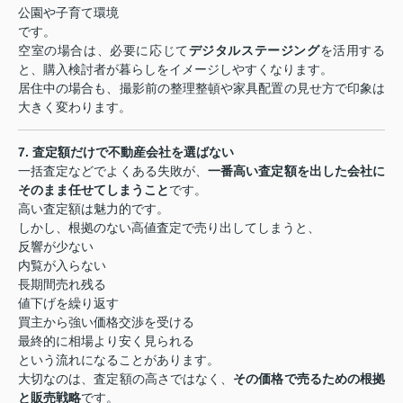
公園や子育て環境
です。
空室の場合は、必要に応じて
デジタルステージング
を活用する
と、購入検討者が暮らしをイメージしやすくなります。
居住中の場合も、撮影前の整理整頓や家具配置の見せ方で印象は
大きく変わります。
7.
査定額だけで不動産会社を選ばない
一括査定などでよくある失敗が、
一番高い査定額を出した会社に
そのまま任せてしまうこと
です。
高い査定額は魅力的です。
しかし、根拠のない高値査定で売り出してしまうと、
反響が少ない
内覧が入らない
長期間売れ残る
値下げを繰り返す
買主から強い価格交渉を受ける
最終的に相場より安く見られる
という流れになることがあります。
大切なのは、査定額の高さではなく、
その価格で売るための根拠
と販売戦略
です。