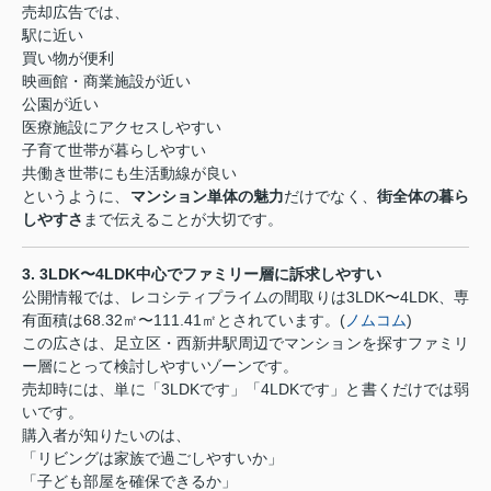
売却広告では、
駅に近い
買い物が便利
映画館・商業施設が近い
公園が近い
医療施設にアクセスしやすい
子育て世帯が暮らしやすい
共働き世帯にも生活動線が良い
というように、
マンション単体の魅力
だけでなく、
街全体の暮ら
しやすさ
まで伝えることが大切です。
3. 3LDK
〜
4LDK
中心でファミリー層に訴求しやすい
公開情報では、レコシティプライムの間取りは
3LDK
〜
4LDK
、専
有面積は
68.32
㎡〜
111.41
㎡とされています。
(
ノムコム
)
この広さは、足立区・西新井駅周辺でマンションを探すファミリ
ー層にとって検討しやすいゾーンです。
売却時には、単に「
3LDK
です」「
4LDK
です」と書くだけでは弱
いです。
購入者が知りたいのは、
「リビングは家族で過ごしやすいか」
「子ども部屋を確保できるか」