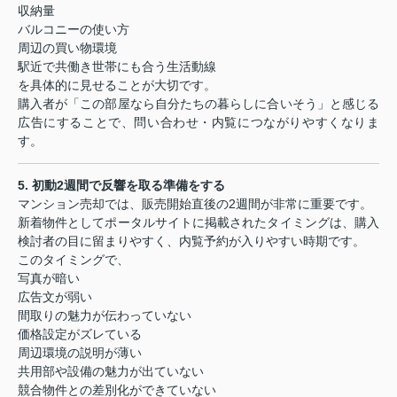
収納量
バルコニーの使い方
周辺の買い物環境
駅近で共働き世帯にも合う生活動線
を具体的に見せることが大切です。
購入者が「この部屋なら自分たちの暮らしに合いそう」と感じる
広告にすることで、問い合わせ・内覧につながりやすくなりま
す。
5.
初動
2
週間で反響を取る準備をする
マンション売却では、販売開始直後の
2
週間が非常に重要です。
新着物件としてポータルサイトに掲載されたタイミングは、購入
検討者の目に留まりやすく、内覧予約が入りやすい時期です。
このタイミングで、
写真が暗い
広告文が弱い
間取りの魅力が伝わっていない
価格設定がズレている
周辺環境の説明が薄い
共用部や設備の魅力が出ていない
競合物件との差別化ができていない