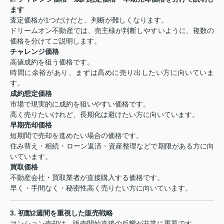
ます
査定価格が
1
つだけだと、判断が難しくなります。
ドリームオン不動産では、売主様が判断しやすいように、複数の
価格を分けてご説明します。
チャレンジ価格
高値成約を狙う価格です。
時間に余裕があり、まずは高めに売り出したい方に向いていま
す。
成約想定価格
市場で現実的に成約を狙いやすい価格です。
高く売りたいけれど、長期化は避けたい方に向いています。
早期売却価格
短期間で売却を進めたい場合の価格です。
住み替え・相続・ローン返済・資産整理などで期限がある方に向
いています。
買取価格
不動産会社・買取業者が直接購入する価格です。
早く・手間なく・秘密性高く売りたい方に向いています。
3.
初動
2
週間を重視した販売戦略
マンション売却は、販売開始直後の反響が非常に重要です。