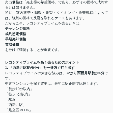
売出価格は「売主様の希望価格」であり、必ずその価格で成約す
るとは限りません。
逆に、室内状態・階数・眺望・タイミング・販売戦略によって
は、強気の価格で反響を取れるケースもあります。
だからこそ、レコシティプライムを売るときは、
チャレンジ価格
成約想定価格
早期売却価格
買取価格
を分けて確認することが重要です。
レコシティプライムを高く売るためのポイント
1.
「西新井駅徒歩
4
分」を一番強く打ち出す
レコシティプライムの大きな強みは、やはり
西新井駅徒歩
4
分
で
す。
中古マンションを探す買主は、最初に駅距離で比較します。
「徒歩
10
分以内」
「徒歩
5
分以内」
「駅近」
「西新井駅」
「足立区
3LDK
」