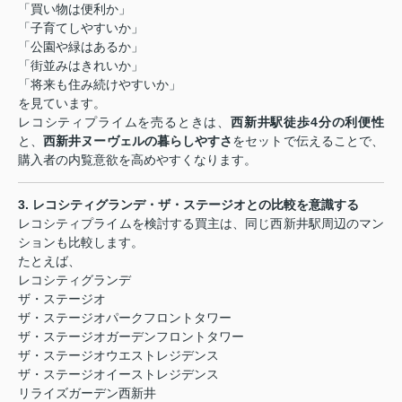
「買い物は便利か」
「子育てしやすいか」
「公園や緑はあるか」
「街並みはきれいか」
「将来も住み続けやすいか」
を見ています。
レコシティプライムを売るときは、
西新井駅徒歩
4
分の利便性
と、
西新井ヌーヴェルの暮らしやすさ
をセットで伝えることで、
購入者の内覧意欲を高めやすくなります。
3.
レコシティグランデ・ザ・ステージオとの比較を意識する
レコシティプライムを検討する買主は、同じ西新井駅周辺のマン
ションも比較します。
たとえば、
レコシティグランデ
ザ・ステージオ
ザ・ステージオパークフロントタワー
ザ・ステージオガーデンフロントタワー
ザ・ステージオウエストレジデンス
ザ・ステージオイーストレジデンス
リライズガーデン西新井