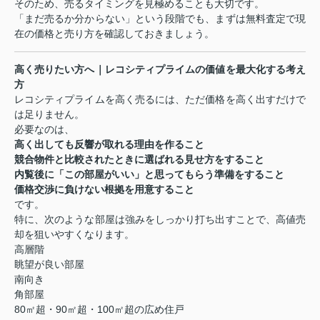
そのため、売るタイミングを見極めることも大切です。
「まだ売るか分からない」という段階でも、まずは無料査定で現
在の価格と売り方を確認しておきましょう。
高く売りたい方へ｜レコシティプライムの価値を最大化する考え
方
レコシティプライムを高く売るには、ただ価格を高く出すだけで
は足りません。
必要なのは、
高く出しても反響が取れる理由を作ること
競合物件と比較されたときに選ばれる見せ方をすること
内覧後に「この部屋がいい」と思ってもらう準備をすること
価格交渉に負けない根拠を用意すること
です。
特に、次のような部屋は強みをしっかり打ち出すことで、高値売
却を狙いやすくなります。
高層階
眺望が良い部屋
南向き
角部屋
80
㎡超・
90
㎡超・
100
㎡超の広め住戸