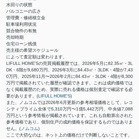
水回りの状態
バルコニーの広さ
管理費・修繕積立金
駐車場利用状況
競合物件の有無
売却時期
住宅ローン残債
売主様の希望スケジュール
によって査定額は変わります。
LIFULL HOME'S
の売買掲載履歴では、
2026
年
5
月に
82.35
㎡・
3L
DK
・
6
階が
9,680
万円、
2026
年
3
月に
84.43
㎡・
3LDK
・
4
階が
7,43
0
万円、
2025
年
11
月〜
2026
年
2
月に
84.43
㎡・
3LDK
・
4
階が
8,300
万円で掲載されていた履歴が確認できます。これは成約価格では
なく掲載履歴のため、実際に売れる価格は個別査定で確認する必
要があります。
(
LIFULL HOME'S
)
また、ノムコムでは
2026
年
6
月更新の参考相場価格として、レコ
シティプライム全体で
5,310
万円〜
1
億
5,442
万円、中央値
7,088
万円という参考情報が掲載されています。これも自動算出された
参考価格であり、個別住戸の成約価格を保証するものではありま
せん。
(
ノムコム
)
ここで大切なのは、ネット上の価格だけで判断しないことです。