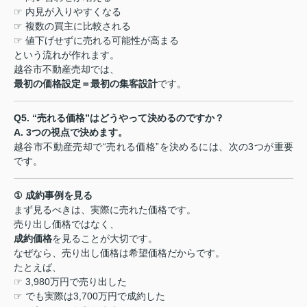
☞
内見が入りやすくなる
☞
複数の買主に比較される
☞
値下げせずに売れる可能性が高まる
という流れが作れます。
越谷市不動産売却では、
最初の価格設定＝最初の集客設計
です。
Q5. “
売れる価格
”
はどうやって決めるのですか？
A. 3
つの視点で決めます。
越谷市不動産売却で
“
売れる価格
”
を決めるには、次の
3
つが重要
です。
①
成約事例を見る
まず見るべきは、実際に売れた価格です。
売り出し価格ではなく、
成約価格
を見ることが大切です。
なぜなら、売り出し価格は希望価格だからです。
たとえば、
☞ 3,980
万円で売り出した
☞
でも実際は
3,700
万円で成約した