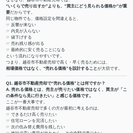
“
いくらで売り出すか
”
よりも、
“
買主にどう見られる価格か
”
が重
要
だからです。
同じ物件でも、価格設定を間違えると、
☞
反響が来ない
☞
内見が入らない
☞
値下げする
☞
売れ残り感が出る
☞
最終的に安く売ることになる
という流れになりやすいです。
つまり、越谷市不動産売却で高く・早く売るためには、
相場価格ではなく、
“
売れる価格
”
を設計すること
が大切です。
Q1.
越谷市不動産売却で
“
売れる価格
”
とは何ですか？
A.
売れる価格とは、売主が売りたい価格ではなく、買主が「こ
の条件なら見に行きたい」と感じる価格です。
ここが一番大事です。
越谷市不動産売却で多くの方が最初に考えるのは、
☞
できるだけ高く売りたい
☞
住宅ローンを完済したい
☞
次の住み替え費用を残したい