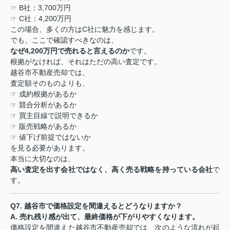
☞ B
社：
3,700
万円
☞ C
社：
4,200
万円
この場合、多くの方は
C
社に魅力を感じます。
でも、ここで確認すべきなのは、
なぜ
4,200
万円で売れると言えるのか
です。
根拠がなければ、それはただの高い査定です。
越谷市不動産売却では、
査定額そのものよりも、
☞
成約根拠があるか
☞
競合分析があるか
☞
買主目線で説明できるか
☞
販売戦略があるか
☞
値下げ前提ではないか
を見る必要があります。
本当に大切なのは、
高い査定を出す会社ではなく、高く売る戦略を持っている会社
で
す。
Q7.
越谷市で価格設定を間違えるとどうなりますか？
A.
売れ残り感が出て、最終価格が下がりやすくなります。
価格設定を間違えた越谷市不動産売却では、次のような流れが起