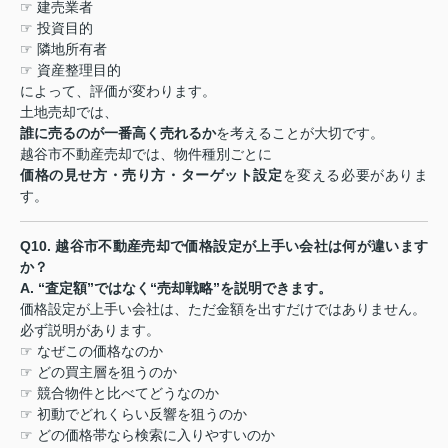
☞
建売業者
☞
投資目的
☞
隣地所有者
☞
資産整理目的
によって、評価が変わります。
土地売却では、
誰に売るのが一番高く売れるか
を考えることが大切です。
越谷市不動産売却では、物件種別ごとに
価格の見せ方・売り方・ターゲット設定
を変える必要がありま
す。
Q10.
越谷市不動産売却で価格設定が上手い会社は何が違います
か？
A. “
査定額
”
ではなく
“
売却戦略
”
を説明できます。
価格設定が上手い会社は、ただ金額を出すだけではありません。
必ず説明があります。
☞
なぜこの価格なのか
☞
どの買主層を狙うのか
☞
競合物件と比べてどうなのか
☞
初動でどれくらい反響を狙うのか
☞
どの価格帯なら検索に入りやすいのか