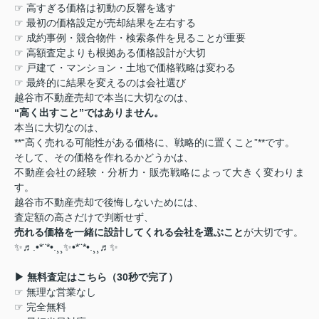
☞
高すぎる価格は初動の反響を逃す
☞
最初の価格設定が売却結果を左右する
☞
成約事例・競合物件・検索条件を見ることが重要
☞
高額査定よりも根拠ある価格設計が大切
☞
戸建て・マンション・土地で価格戦略は変わる
☞
最終的に結果を変えるのは会社選び
越谷市不動産売却で本当に大切なのは、
“
高く出すこと
”
ではありません。
本当に大切なのは、
**“
高く売れる可能性がある価格に、戦略的に置くこと
”**
です。
そして、その価格を作れるかどうかは、
不動産会社の経験・分析力・販売戦略によって大きく変わりま
す。
越谷市不動産売却で後悔しないためには、
査定額の高さだけで判断せず、
売れる価格を一緒に設計してくれる会社を選ぶこと
が大切です。
✨
♬
.•*¨*•.¸¸
✨
•
*
¨
*
•
.
¸¸♬
✨
▶
無料査定はこちら（30
秒で完了）
☞
無理な営業なし
☞
完全無料