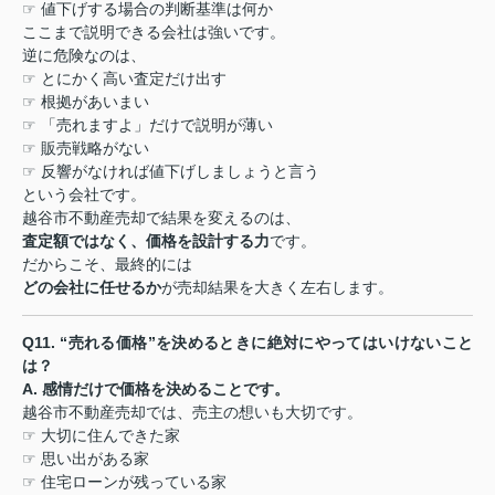
☞
値下げする場合の判断基準は何か
ここまで説明できる会社は強いです。
逆に危険なのは、
☞
とにかく高い査定だけ出す
☞
根拠があいまい
☞
「売れますよ」だけで説明が薄い
☞
販売戦略がない
☞
反響がなければ値下げしましょうと言う
という会社です。
越谷市不動産売却で結果を変えるのは、
査定額ではなく、価格を設計する力
です。
だからこそ、最終的には
どの会社に任せるか
が売却結果を大きく左右します。
Q11. “
売れる価格
”
を決めるときに絶対にやってはいけないこと
は？
A.
感情だけで価格を決めることです。
越谷市不動産売却では、売主の想いも大切です。
☞
大切に住んできた家
☞
思い出がある家
☞
住宅ローンが残っている家