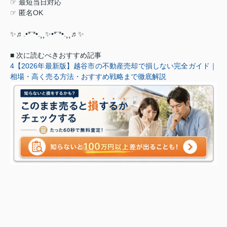
☞
最短当日対応
☞
匿名
OK
✨
♬
.•*¨*•.¸¸
✨
•
*
¨
*
•
.
¸¸♬
✨
■
次に読むべきおすすめ記事
4
【2026
年最新版】越谷市の不動産売却で損しない完全ガイド｜
相場・高く売る方法・おすすめ戦略まで徹底解説