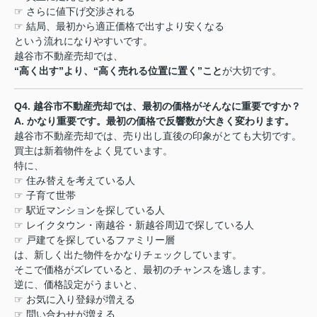
☞
さらに値下げ交渉される
☞
結局、最初から適正価格で出すより安くなる
という流れになりやすいです。
越谷市不動産売却では、
“
高く出す
”
より、
“
高く売れる位置に置く
”
こと
が大切です。
Q4.
越谷市不動産売却では、最初の価格がそんなに重要ですか？
A.
かなり重要です。最初の価格で反響数が大きく変わります。
越谷市不動産売却では、売り出し直後の印象がとても大切です。
買主は新着物件をよく見ています。
特に、
☞
住み替えを考えている人
☞
子育て世帯
☞
駅近マンションを探している人
☞
レイクタウン・南越谷・新越谷周辺で探している人
☞
戸建てを探しているファミリー層
は、新しく出た物件をかなりチェックしています。
そこで価格がズレていると、最初のチャンスを逃します。
逆に、価格設定がうまいと、
☞
お気に入り登録が増える
☞
問い合わせが増える