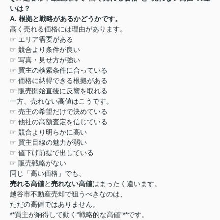
いは？
A.
根拠と戦略があるかどうかです。
高く売れる価格には理由があります。
☞
エリア需要がある
☞
競合より条件が良い
☞
写真・見せ方が強い
☞
買主の検索条件に合っている
☞
価格に納得できる根拠がある
☞
販売開始直後に反響を取れる
一方、売れない高値はこうです。
☞
売主の希望だけで決めている
☞
他社の高額査定を信じている
☞
競合より明らかに高い
☞
買主目線の魅力が弱い
☞
値下げ前提で出している
☞
販売戦略がない
同じ「高い価格」でも、
売れる高値
と
売れない高値
はまったく違います。
越谷市不動産売却で狙うべきなのは、
ただの高値ではありません。
**
買主が納得して動く
“
戦略的な高値
”**
です。