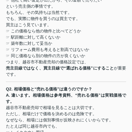
☞
他社で高い査定が出たから、その金額で売りたい
という売主側の事情です。
もちろん、その気持ちは当然です。
でも、実際に物件を買うのは買主です。
買主はこう見ています。
☞
この価格なら他の物件と比べてどうか
☞
駅距離に対して高くないか
☞
築年数に対して妥当か
☞
リフォーム費用も考えると割高ではないか
☞
同じ価格なら別の物件の方が良くないか
つまり、越谷市不動産売却の価格設定では、
売主目線ではなく、買主目線で
“
選ばれる価格
”
にすること
が重要
です。
Q2.
相場価格と
“
売れる価格
”
は違うのですか？
A.
違います。相場価格は参考資料、
“
売れる価格
”
は実戦価格で
す。
越谷市不動産売却で相場を見ることは大切です。
ただし、相場だけで価格を決めるのは危険です。
なぜなら、相場には個別事情が反映されにくいからです。
たとえば同じ越谷市内でも、