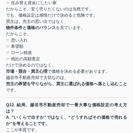
☞
住み替え資金にしたい家
だからこそ、安く売りたくないのは当然です。
でも、価格設定は感情だけで決めると危険です。
買主は、売主の思い出ではなく、
物件条件と価格のバランス
を見ています。
だからこそ、
☞
思い入れ
☞
希望額
☞
ローン残債
☞
他社の高額査定
だけで決めるのではなく、
市場・競合・買主心理
で価格を決める必要があります。
越谷市不動産売却で大切なのは、
売主の希望を守りながら、買主に選ばれる価格へ落とし込むこと
です。
Q12.
結局、越谷市不動産売却で一番大事な価格設定の考え方
は？
A. “
いくらで出すか
”
ではなく、
“
どうすればその価格で売れる
か
”
を考えることです。
ここが本質です。