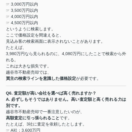
☞ 3,000
万円以内
☞ 3,500
万円以内
☞ 4,000
万円以内
☞ 4,500
万円以内
というように検索します。
ここで価格設定を間違えると、
見込み客の検索画面に表示されないことがあります。
たとえば、
3,980
万円なら見られるのに、
4,080
万円にしたことで検索から外
れる。
これは大きな損失です。
越谷市不動産売却では、
買主の検索ラインを意識した価格設定
が必要です。
Q6.
査定額が高い会社を選べば高く売れますか？
A.
必ずしもそうではありません。高い査定額と高く売れる力は
別です。
越谷市不動産売却で一番注意したいのが、
高額査定に引っ張られること
です。
たとえば、
3
社に査定を依頼したとします。
☞ A
社：
3,600
万円