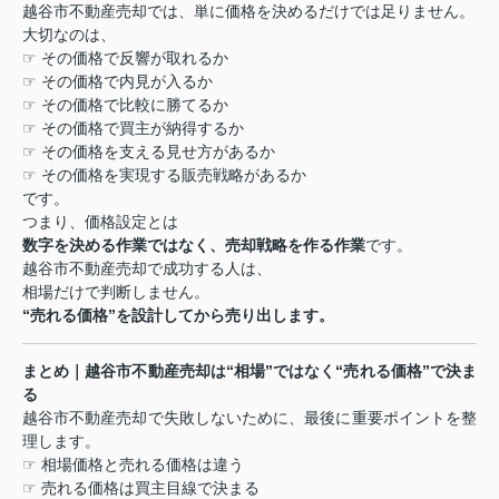
越谷市不動産売却では、単に価格を決めるだけでは足りません。
大切なのは、
☞
その価格で反響が取れるか
☞
その価格で内見が入るか
☞
その価格で比較に勝てるか
☞
その価格で買主が納得するか
☞
その価格を支える見せ方があるか
☞
その価格を実現する販売戦略があるか
です。
つまり、価格設定とは
数字を決める作業ではなく、売却戦略を作る作業
です。
越谷市不動産売却で成功する人は、
相場だけで判断しません。
“
売れる価格
”
を設計してから売り出します。
まとめ｜越谷市不動産売却は
“
相場
”
ではなく
“
売れる価格
”
で決ま
る
越谷市不動産売却で失敗しないために、最後に重要ポイントを整
理します。
☞
相場価格と売れる価格は違う
☞
売れる価格は買主目線で決まる