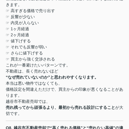
きます。
☞
高すぎる価格で売り出す
☞
反響が少ない
☞
内見が入らない
☞ 1
ヶ月経過
☞ 2
ヶ月経過
☞
値下げする
☞
それでも反響が弱い
☞
さらに値下げする
☞
買主から強く交渉される
これが一番避けたいパターンです。
不動産は、長く売れないほど
“
なぜ売れていないのか
”
と思われやすくなります。
本当は悪い物件ではなくても、
価格設定を間違えただけで、買主からの印象が悪くなることがあ
ります。
越谷市不動産売却では、
売れ残ってから頑張るより、最初から売れる設計にすること
が大
切です。
Q8.
越谷市不動産売却で
“
高く売れる価格
”
と
“
売れない高値
”
の違