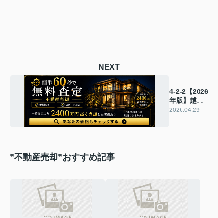
NEXT
4-2-2【2026
年版】越谷
市不動産売
2026.04.29
却で査定額
のカラクリ
と正しい見
方とは？
”不動産売却”おすすめ記事