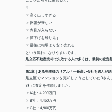
ここを知らずに進めると、
☟
☞
高く出しすぎる
☞
反響が来ない
☞
内見が入らない
☞
値下げを繰り返す
☞
最後は相場より安く売れる
という流れになりやすいです。
足立区不動産売却で失敗する人の多くは、最初の査定
第
1
章｜ある売主様のリアル「一番高い会社を選んだ結
足立区でマンションを売却しようとしていた
B
さん
3
社に査定を依頼しました。
☞ A
社：
4,200
万円
☞ B
社：
4,450
万円
☞ C
社：
4,900
万円