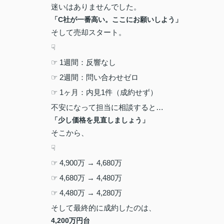
迷いはありませんでした。
「
C
社が一番高い。ここにお願いしよう」
そして売却スタート。
☟
☞ 1
週間：反響なし
☞ 2
週間：問い合わせゼロ
☞ 1
ヶ月：内見
1
件（成約せず）
不安になって担当に相談すると
…
「少し価格を見直しましょう」
そこから、
☟
☞ 4,900
万
→ 4,680
万
☞ 4,680
万
→ 4,480
万
☞ 4,480
万
→ 4,280
万
そして最終的に成約したのは、
4,200
万円台