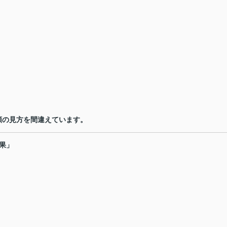
額の見方を間違えています。
果」
。