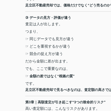
足立区不動産売却では、価格だけでなく
“
どう売るのか
③
データの見方・評価が違う
査定は人が出します。
つまり、
☞
同じデータでも見方が違う
☞
どこを重視するかが違う
☞
競合の捉え方が違う
だから金額に差が出ます。
でも、ここで重要なのは、
☞
金額の差ではなく
“
根拠の質
”
です。
足立区不動産売却で見るべきなのは、査定額の高さで
第
3
章｜高額査定が引き起こす
“3
つの致命的リスク
”
高い査定額には、こんなリスクがあります。