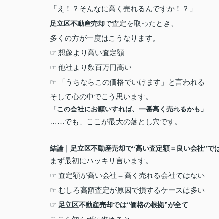
「え！？そんなに高く売れるんですか！？」
で査定を取ったとき、
足立区不動産売却
多くの方が一度はこうなります。
☞
想像より高い査定額
☞
他社より数百万円高い
☞
「うちならこの価格でいけます」と言われる
そして心の中でこう思います。
「この会社にお願いすれば、一番高く売れるかも」
……
でも、ここが最大の落とし穴です。
結論｜足立区不動産売却で
“
高い査定額＝良い会社
”
で
まず最初にハッキリ言います。
☞
査定額が高い会社＝高く売れる会社ではない
☞
むしろ高額査定が原因で損するケースは多い
☞
足立区不動産売却では
“
価格の根拠
”
が全て