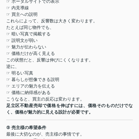
☞
ポータルサイトでの表示
☞
内見導線
☞
買主への説明
これらによって、反響数は大きく変わります。
たとえば同じ物件でも、
☞
暗い写真で掲載する
☞
説明文が弱い
☞
魅力が伝わらない
☞
価格だけが高く見える
この状態だと、反響は伸びにくくなります。
逆に、
☞
明るい写真
☞
暮らしが想像できる説明
☞
エリアの魅力を伝える
☞
価格に納得感がある
こうなると、買主の反応は変わります。
足立区不動産売却で価格を伸ばすには、価格そのものだけでな
く、価格が魅力的に見える設計が必要です。
⑤
売主様の希望条件
最後に大切なのが、売主様の事情です。