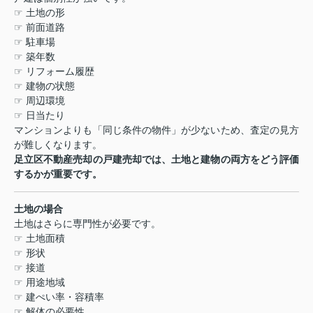
☞
土地の形
☞
前面道路
☞
駐車場
☞
築年数
☞
リフォーム履歴
☞
建物の状態
☞
周辺環境
☞
日当たり
マンションよりも「同じ条件の物件」が少ないため、査定の見方
が難しくなります。
足立区不動産売却の戸建売却では、土地と建物の両方をどう評価
するかが重要です。
土地の場合
土地はさらに専門性が必要です。
☞
土地面積
☞
形状
☞
接道
☞
用途地域
☞
建ぺい率・容積率
☞
解体の必要性