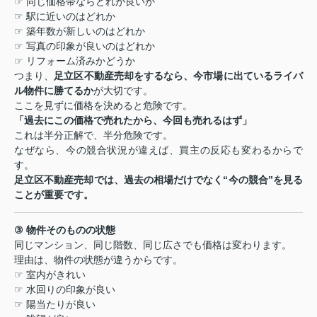
☞
同じ価格帯ならどれが良いか
☞
駅に近いのはどれか
☞
築年数が新しいのはどれか
☞
写真の印象が良いのはどれか
☞
リフォーム済みかどうか
つまり、
足立区不動産売却をするなら、今市場に出ているライバ
ル物件に勝てるか
が大切です。
ここを見ずに価格を決めると危険です。
「過去にこの価格で売れたから、今回も売れるはず」
これは半分正解で、半分危険です。
なぜなら、今の競合状況が違えば、買主の反応も変わるからで
す。
足立区不動産売却では、過去の相場だけでなく
“
今の競合
”
を見る
ことが重要です。
③
物件そのものの状態
同じマンション、同じ階数、同じ広さでも価格は変わります。
理由は、物件の状態が違うからです。
☞
室内がきれい
☞
水回りの印象が良い
☞
陽当たりが良い