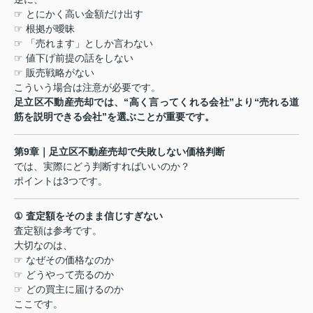
☞
とにかく高い金額だけ出す
☞
根拠が曖昧
☞
「売れます」としか言わない
☞
値下げ前提の話をしない
☞
販売戦略がない
こういう場合は注意が必要です。
足立区不動産売却では、
“
高く言ってくれる会社
”
より
“
売れる道
筋を説明できる会社
”
を選ぶことが重要です。
第
9
章｜足立区不動産売却で失敗しない価格判断
では、実際にどう判断すればいいのか？
ポイントは
3
つです。
①
査定額をそのまま信じすぎない
査定額は参考です。
大切なのは、
☞
なぜその価格なのか
☞
どうやって売るのか
☞
どの買主に届けるのか
ここです。