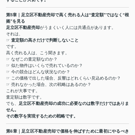
第
5
章｜足立区不動産売却で高く売れる人は
“
査定額
”
ではなく
“
根
拠
”
を見る
足立区不動産売却
がうまくいく人には共通点があります。
それは、
☞
査定額の高さだけで判断しないこと
です。
高く売れる人は、こう聞きます。
☞
なぜこの査定額なのか？
☞
似た物件はいくらで売れているのか？
☞
今の競合はどんな状況なのか？
☞
この価格で出した場合、反響はどれくらい見込めるのか？
☞
売れなかった場合、次の戦略はあるのか？
これが大事です。
査定額は数字です。
でも、
足立区不動産売却の成功に必要なのは数字だけではありま
せん。
その数字を実現するための戦略です。
第
6
章｜足立区不動産売却で価格を伸ばすために最初にやるべき