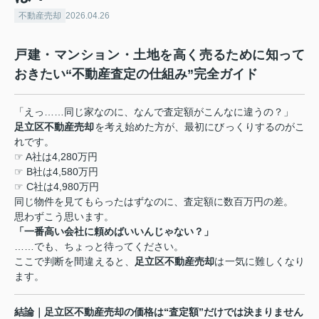
不動産売却
2026.04.26
戸建・マンション・土地を高く売るために知って
おきたい
“
不動産査定の仕組み
”
完全ガイド
「えっ
……
同じ家なのに、なんで査定額がこんなに違うの？」
足立区不動産売却
を考え始めた方が、最初にびっくりするのがこ
れです。
☞ A
社は
4,280
万円
☞ B
社は
4,580
万円
☞ C
社は
4,980
万円
同じ物件を見てもらったはずなのに、査定額に数百万円の差。
思わずこう思います。
「一番高い会社に頼めばいいんじゃない？」
……
でも、ちょっと待ってください。
ここで判断を間違えると、
足立区不動産売却
は一気に難しくなり
ます。
結論｜足立区不動産売却の価格は
“
査定額
”
だけでは決まりません