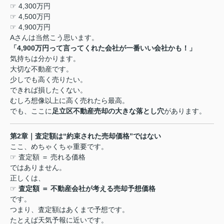
☞ 4,300
万円
☞ 4,500
万円
☞ 4,900
万円
A
さんは当然こう思います。
「
4,900
万円って言ってくれた会社が一番いい会社かも！」
気持ちは分かります。
大切な不動産です。
少しでも高く売りたい。
できれば損したくない。
むしろ想像以上に高く売れたら最高。
でも、ここに
足立区不動産売却の大きな落とし穴
があります。
第
2
章｜査定額は
“
約束された売却価格
”
ではない
ここ、めちゃくちゃ重要です。
☞
査定額 ＝ 売れる価格
ではありません。
正しくは、
☞
査定額 ＝ 不動産会社が考える売却予想価格
です。
つまり、査定額はあくまで予想です。
たとえば天気予報に近いです。