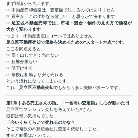
まず結論から言います。
☞
不動産売却価格は、査定額で決まるのではありません
☞
買主が「この価格なら欲しい」と思うかで決まります
☞
足立区不動産売却では、市場・競合・物件の見え方で価格が
大きく変わります
つまり、不動産査定はゴールではありません。
足立区不動産売却で価格を決めるための
“
スタート地点
”
です。
ここを間違えると、
☞
高く出しすぎて売れない
☞
反響が来ない
☞
値下げする
☞
最後は相場より安く売れる
という流れになってしまいます。
これ、
足立区不動産売却
でもかなり多い失敗パターンです。
第
1
章｜ある売主さんの話。「一番高い査定額」に心が動いた日
足立区でマンション売却を考えていた
A
さん。
最初は軽い気持ちでした。
「今いくらくらいで売れるのかな？」
そこで複数の不動産会社に査定を依頼しました。
すると結果はバラバラ。