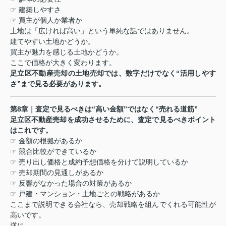
☞
建築しやすさ
☞
買主が個人か業者か
土地は「広ければ高い」という単純な話ではありません。
建てやすい土地かどうか。
買主が魅力を感じる土地かどうか。
ここで価格が大きく変わります。
足立区不動産売却の土地売却では、数字だけでなく
“
活用しやす
さ
”
まで見る必要があります。
第
8
章｜査定で見るべきは
“
高い金額
”
ではなく
“
売れる道筋
”
足立区不動産売却を成功させるために、査定で見るべきポイント
はこれです。
☞
金額の根拠があるか
☞
競合比較ができているか
☞
売り出し価格と成約予想価格を分けて説明しているか
☞
売却期間の見通しがあるか
☞
反響がなかった場合の対策があるか
☞
戸建・マンション・土地ごとの戦略があるか
ここまで説明できる会社なら、売却戦略を組んでくれる可能性が
高いです。
逆に、