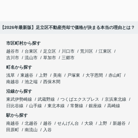
3-1【2026年最新版】足立区不動産売却で価格が決まる本当の理由とは？
市区町村から探す
越谷市
台東区
足立区
川口市
荒川区
江東区
吉川市
流山市
草加市
三郷市
町名から探す
浅草
東越谷
上野
美南
戸塚東
大字恩間
赤山町
南越谷
池之端
西保木間
沿線から探す
東武伊勢崎線
武蔵野線
つくばエクスプレス
京浜東北線
日比谷線
山手線
東北本線
常磐線
銀座線
高崎線
駅から探す
南越谷
北越谷
越谷
せんげん台
大袋
上野
新越谷
田原町
南流山
入谷