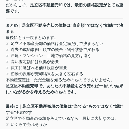
だからこそ、
足立区不動産売却では、最初の価格設定がとても重
要です。
まとめ｜足立区不動産売却の価格は
“
査定額
”
ではなく
“
戦略
”
で決
まる
最後にもう一度まとめます。
☞
足立区不動産売却の価格は査定額だけで決まらない
☞
過去の成約事例・現在の競合・物件状態で変わる
☞
戸建・マンション・土地で価格の見方は違う
☞
高い査定額には根拠が必要
☞
買主に選ばれる価格設計が重要
☞
初動の反響が売却結果を大きく左右する
不動産査定は、ただ金額を知るためのものではありません。
足立区不動産売却で、あなたの不動産をどう売れば一番いい結果
につながるかを考えるためのものです。
最後に｜足立区不動産売却の価格は
“
当てる
”
ものではなく
“
設計
する
”
ものです
足立区で不動産の売却を考えているなら、最初に大切なのは、
☞
いくらで売れそうか