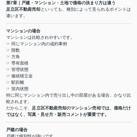
第
7
章｜戸建・マンション・土地で価格の決まり方は違う
足立区不動産売却
といっても、種別によって見られるポイントは
違います。
マンションの場合
マンションは比較されやすいです。
☞
同じマンション内の成約事例
☞
階数
☞
方角
☞
専有面積
☞
管理状態
☞
修繕積立金
☞
駅距離
☞
室内状態
特に同じマンション内で売り出し中の部屋がある場合、かなり比
較されます。
だからこそ、
足立区不動産売却のマンション売却では、価格だけ
ではなく、写真・見せ方・販売コメントが重要です。
戸建の場合
戸建は個別性が強いです。