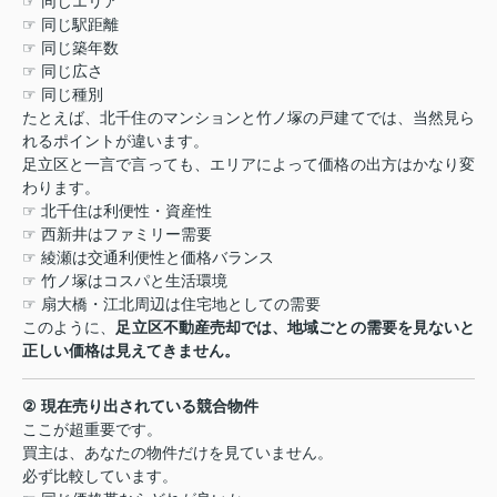
☞
同じエリア
☞
同じ駅距離
☞
同じ築年数
☞
同じ広さ
☞
同じ種別
たとえば、北千住のマンションと竹ノ塚の戸建てでは、当然見ら
れるポイントが違います。
足立区と一言で言っても、エリアによって価格の出方はかなり変
わります。
☞
北千住は利便性・資産性
☞
西新井はファミリー需要
☞
綾瀬は交通利便性と価格バランス
☞
竹ノ塚はコスパと生活環境
☞
扇大橋・江北周辺は住宅地としての需要
このように、
足立区不動産売却では、地域ごとの需要を見ないと
正しい価格は見えてきません。
②
現在売り出されている競合物件
ここが超重要です。
買主は、あなたの物件だけを見ていません。
必ず比較しています。