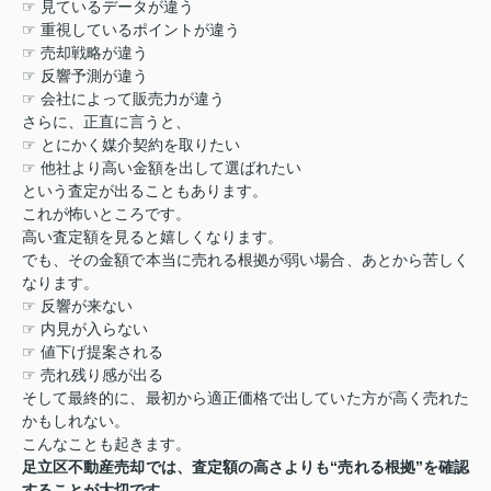
☞
見ているデータが違う
☞
重視しているポイントが違う
☞
売却戦略が違う
☞
反響予測が違う
☞
会社によって販売力が違う
さらに、正直に言うと、
☞
とにかく媒介契約を取りたい
☞
他社より高い金額を出して選ばれたい
という査定が出ることもあります。
これが怖いところです。
高い査定額を見ると嬉しくなります。
でも、その金額で本当に売れる根拠が弱い場合、あとから苦しく
なります。
☞
反響が来ない
☞
内見が入らない
☞
値下げ提案される
☞
売れ残り感が出る
そして最終的に、最初から適正価格で出していた方が高く売れた
かもしれない。
こんなことも起きます。
足立区不動産売却では、査定額の高さよりも
“
売れる根拠
”
を確認
することが大切です。