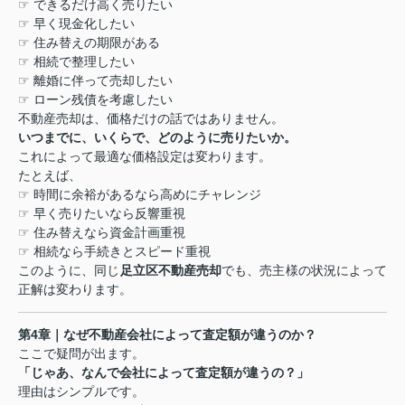
☞
できるだけ高く売りたい
☞
早く現金化したい
☞
住み替えの期限がある
☞
相続で整理したい
☞
離婚に伴って売却したい
☞
ローン残債を考慮したい
不動産売却は、価格だけの話ではありません。
いつまでに、いくらで、どのように売りたいか。
これによって最適な価格設定は変わります。
たとえば、
☞
時間に余裕があるなら高めにチャレンジ
☞
早く売りたいなら反響重視
☞
住み替えなら資金計画重視
☞
相続なら手続きとスピード重視
このように、同じ
足立区不動産売却
でも、売主様の状況によって
正解は変わります。
第
4
章｜なぜ不動産会社によって査定額が違うのか？
ここで疑問が出ます。
「じゃあ、なんで会社によって査定額が違うの？」
理由はシンプルです。