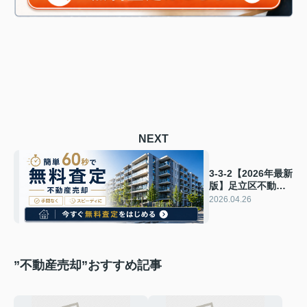
NEXT
3-3-2【2026年最新
版】足立区不動産
売却で損する人の
2026.04.26
共通点とは？
”不動産売却”おすすめ記事