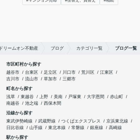
#マンション売却
#住替え、買替え
#相続
ドリームオン不動産
ブログ
カテゴリ一覧
ブログ一覧
市区町村から探す
越谷市
台東区
足立区
川口市
荒川区
江東区
吉川市
流山市
草加市
三郷市
町名から探す
浅草
東越谷
上野
美南
戸塚東
大字恩間
赤山町
南越谷
池之端
西保木間
沿線から探す
東武伊勢崎線
武蔵野線
つくばエクスプレス
京浜東北線
日比谷線
山手線
東北本線
常磐線
銀座線
高崎線
駅から探す