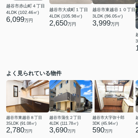
越谷市赤山町４丁目
越谷市大成町１丁目
越谷市東越谷１０丁目
4LDK (102.46㎡)
4LDK (105.98㎡)
3LDK (96.05㎡)
6,099
万円
2,650
3,999
万円
万円
3
よく見られている物件
越谷市東越谷８丁目
越谷市蒲生２丁目
越谷市大字弥十郎
3SLDK (91.08㎡)
4LDK (111.78㎡)
3DK (45.94㎡)
4
2,780
3,690
590
万円
万円
万円