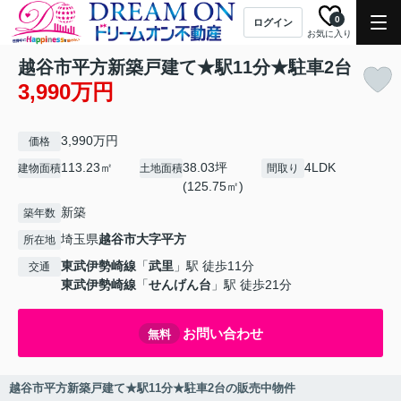
0
ログイン
お気に入り
越谷市平方新築戸建て★駅11分★駐車2台
3,990万円
3,990万円
価格
113.23㎡
38.03坪
4LDK
建物面積
土地面積
間取り
(125.75㎡)
新築
築年数
埼玉県
越谷市
大字平方
所在地
東武伊勢崎線
「
武里
」駅 徒歩11分
交通
東武伊勢崎線
「
せんげん台
」駅 徒歩21分
お問い合わせ
無料
越谷市平方新築戸建て★駅11分★駐車2台の販売中物件