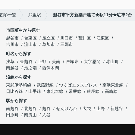
売買)一覧
武里駅
越谷市平方新築戸建て★駅11分★駐車2台
市区町村から探す
越谷市
台東区
足立区
川口市
荒川区
江東区
吉川市
流山市
草加市
三郷市
町名から探す
浅草
東越谷
上野
美南
戸塚東
大字恩間
赤山町
南越谷
池之端
西保木間
沿線から探す
東武伊勢崎線
武蔵野線
つくばエクスプレス
京浜東北線
日比谷線
山手線
東北本線
常磐線
銀座線
高崎線
駅から探す
南越谷
北越谷
越谷
せんげん台
大袋
上野
新越谷
田原町
南流山
入谷