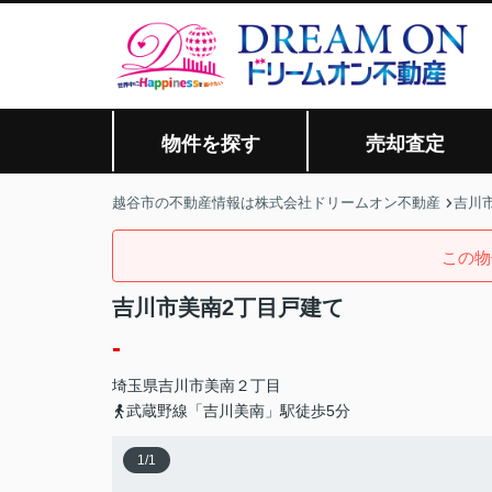
物件を探す
売却査定
越谷市の不動産情報は株式会社ドリームオン不動産
吉川市
この物
吉川市美南2丁目戸建て
-
埼玉県
吉川市
美南
２丁目
武蔵野線「吉川美南」駅徒歩5分
1
/
1