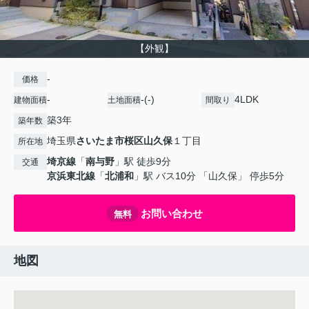
【外観】
-
価格
-
-(-)
4LDK
建物面積
土地面積
間取り
築3年
築年数
埼玉県
さいたま市桜区
山久保
１丁目
所在地
埼京線
「
南与野
」駅 徒歩9分
交通
京浜東北線
「
北浦和
」駅 バス10分 「山久保」 停歩5分
お問い合わせ
無料
地図