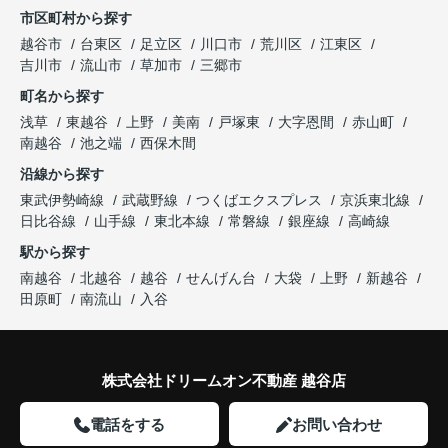
市区町村から探す
越谷市
台東区
足立区
川口市
荒川区
江東区
吉川市
流山市
草加市
三郷市
町名から探す
浅草
東越谷
上野
美南
戸塚東
大字恩間
赤山町
南越谷
池之端
西保木間
沿線から探す
東武伊勢崎線
武蔵野線
つくばエクスプレス
京浜東北線
日比谷線
山手線
東北本線
常磐線
銀座線
高崎線
駅から探す
南越谷
北越谷
越谷
せんげん台
大袋
上野
新越谷
田原町
南流山
入谷
株式会社ドリームオン不動産 越谷店
電話をする
お問い合わせ