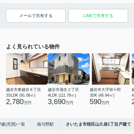
メールで共有する
LINEで共有する
よく見られている物件
越谷市東越谷８丁目
越谷市蒲生２丁目
越谷市大字弥十郎
3SLDK (91.08㎡)
4LDK (111.78㎡)
3DK (45.94㎡)
4
2,780
3,690
590
万円
万円
万円
建(売買)一覧
南与野駅
さいたま市桜区山久保1丁目戸建て