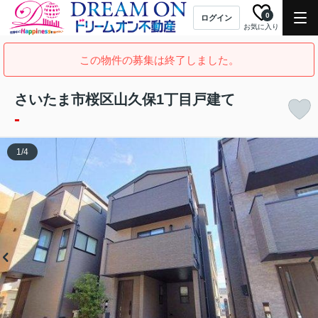
0
ログイン
お気に入り
この物件の募集は終了しました。
さいたま市桜区山久保1丁目戸建て
-
1
/
4