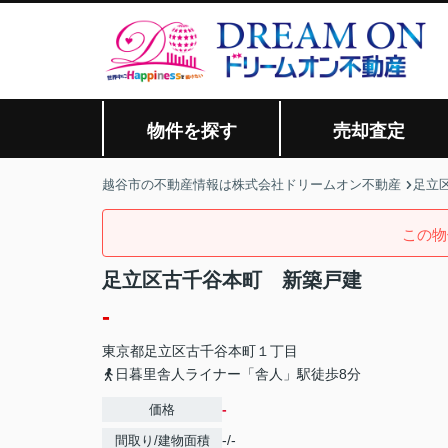
物件を探す
売却査定
越谷市の不動産情報は株式会社ドリームオン不動産
足立区
この物
足立区古千谷本町 新築戸建
-
東京都
足立区
古千谷本町
１丁目
日暮里舎人ライナー「舎人」駅徒歩8分
-
価格
-/-
間取り/建物面積