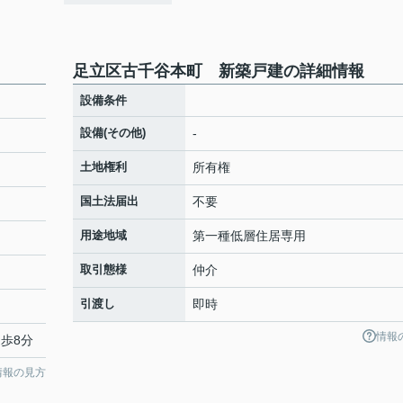
足立区古千谷本町 新築戸建の詳細情報
設備条件
設備(その他)
-
土地権利
所有権
国土法届出
不要
用途地域
第一種低層住居専用
取引態様
仲介
引渡し
即時
情報
徒歩8分
情報の見方