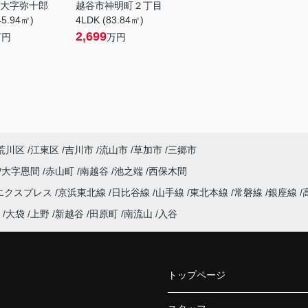
大字弥十郎
越谷市神明町２丁目
45.94㎡)
4LDK (83.84㎡)
2,699
万円
万円
荒川区
江東区
吉川市
流山市
草加市
三郷市
大字恩間
赤山町
南越谷
池之端
西保木間
エクスプレス
京浜東北線
日比谷線
山手線
東北本線
常磐線
銀座線
大袋
上野
新越谷
田原町
南流山
入谷
トップページ