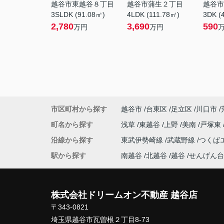
越谷市東越谷８丁目
越谷市蒲生２丁目
越谷市
3SLDK (91.08㎡)
4LDK (111.78㎡)
3DK (
2,780
3,690
590
万円
万円
市区町村から探す
越谷市
台東区
足立区
川口市
町名から探す
浅草
東越谷
上野
美南
戸塚東
沿線から探す
東武伊勢崎線
武蔵野線
つくば
駅から探す
南越谷
北越谷
越谷
せんげん台
株式会社ドリームオン不動産 越谷店
〒343-0821
埼玉県越谷市瓦曽根２丁目8-73