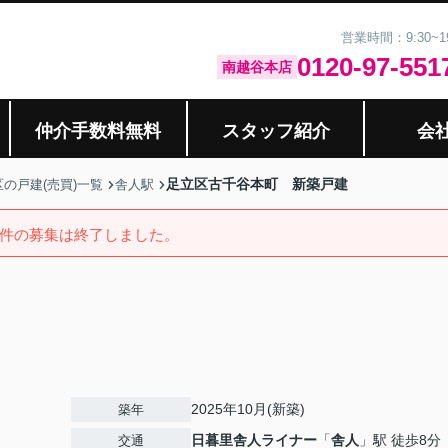
営業時間：9:30~
0120-97-551
南越谷本店
仲介手数料無料
スタッフ紹介
会
足立区古千谷本町 新築戸建
の戸建(売買)一覧
舎人駅
件の募集は終了しました。
2025年10月(新築)
築年
日暮里舎人ライナー
「
舎人
」駅 徒歩8分
交通