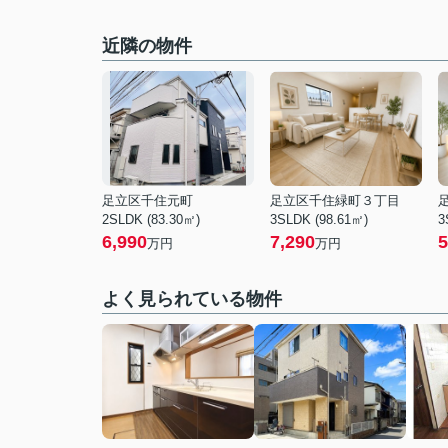
近隣の物件
足立区千住元町
足立区千住緑町３丁目
2SLDK (83.30㎡)
3SLDK (98.61㎡)
3
6,990
7,290
5
万円
万円
よく見られている物件