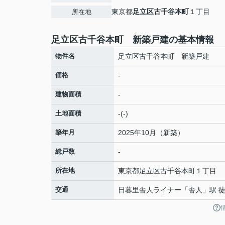
東京都
足立区
古千谷本町
１丁目
所在地
足立区古千谷本町 新築戸建の基本情報
物件名
足立区古千谷本町 新築戸建
価格
-
建物面積
-
土地面積
-(-)
築年月
2025年10月（新築）
総戸数
-
所在地
東京都
足立区
古千谷本町
１丁目
交通
日暮里舎人ライナー
「
舎人
」駅 