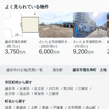
よく見られている物件
越谷市蒲生寿町
さいたま市岩槻区大字黒谷
さいたま市浦和区仲町３丁目
- (85.71㎡)
- (2610.00㎡)
- (74.02㎡)
-
3,750
6,000
9,200
万円
万円
万円
越谷市の土地(売買)一覧
蒲生駅
越谷市蒲生寿町 土地
市区町村から探す
越谷市
台東区
足立区
川口市
荒川区
江東区
吉川市
流山市
草加市
三郷市
町名から探す
浅草
東越谷
上野
美南
戸塚東
大字恩間
赤山町