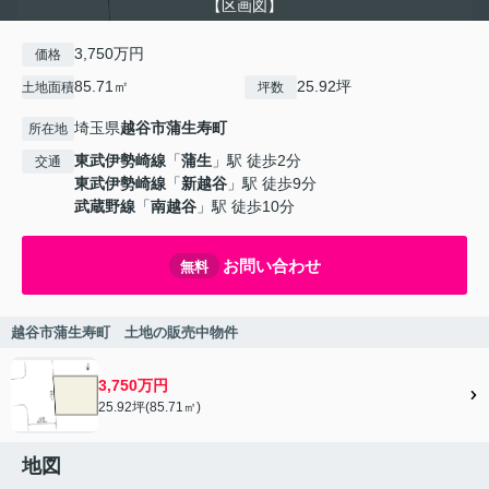
【区画図】
3,750万円
価格
85.71㎡
25.92坪
土地面積
坪数
埼玉県
越谷市
蒲生寿町
所在地
東武伊勢崎線
「
蒲生
」駅 徒歩2分
交通
東武伊勢崎線
「
新越谷
」駅 徒歩9分
武蔵野線
「
南越谷
」駅 徒歩10分
お問い合わせ
無料
越谷市蒲生寿町 土地の販売中物件
3,750万円
25.92坪(85.71㎡)
地図