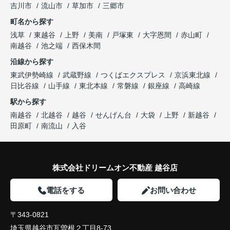
吉川市
流山市
草加市
三郷市
町名から探す
浅草
東越谷
上野
美南
戸塚東
大字恩間
赤山町
南越谷
池之端
西保木間
沿線から探す
東武伊勢崎線
武蔵野線
つくばエクスプレス
京浜東北線
日比谷線
山手線
東北本線
常磐線
銀座線
高崎線
駅から探す
南越谷
北越谷
越谷
せんげん台
大袋
上野
新越谷
田原町
南流山
入谷
株式会社ドリームオン不動産 越谷店
電話をする
お問い合わせ
〒343-0821
埼玉県越谷市瓦曽根２丁目8-73