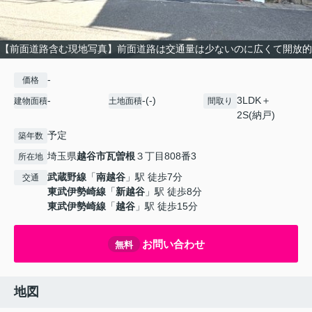
【前面道路含む現地写真】前面道路は交通量は少ないのに広くて開放的
-
価格
-
-(-)
3LDK＋
建物面積
土地面積
間取り
2S(納戸)
予定
築年数
埼玉県
越谷市
瓦曽根
３丁目808番3
所在地
武蔵野線
「
南越谷
」駅 徒歩7分
交通
東武伊勢崎線
「
新越谷
」駅 徒歩8分
東武伊勢崎線
「
越谷
」駅 徒歩15分
お問い合わせ
無料
地図