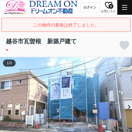
0
ログイン
お気に入り
この物件の募集は終了しました。
越谷市瓦曽根 新築戸建て
-
1
/
3