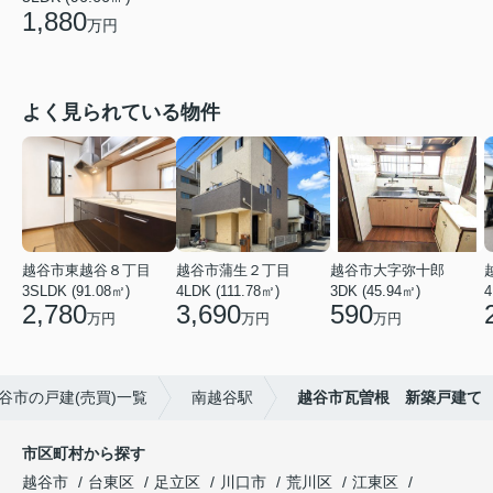
1,880
万円
よく見られている物件
越谷市東越谷８丁目
越谷市蒲生２丁目
越谷市大字弥十郎
3SLDK (91.08㎡)
4LDK (111.78㎡)
3DK (45.94㎡)
4
2,780
3,690
590
万円
万円
万円
谷市の戸建(売買)一覧
南越谷駅
越谷市瓦曽根 新築戸建て
市区町村から探す
越谷市
台東区
足立区
川口市
荒川区
江東区