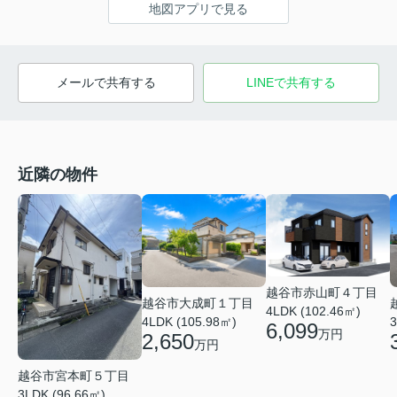
地図アプリで見る
メールで共有する
LINEで共有する
近隣の物件
越谷市赤山町４丁目
越谷市大成町１丁目
4LDK (102.46㎡)
4LDK (105.98㎡)
3
6,099
万円
2,650
万円
越谷市宮本町５丁目
3LDK (96.66㎡)